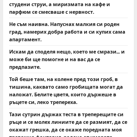
студени струи, а миризмата на кафе и
парфюм се смесваше с нервност.
Не съм наивна. Напуснах малкия си роден
град, намерих добра работа и си купих сама
апартамент.
Искам да споделя нещо, което ме смрази… и
може би ще помогне и на вас да се
предпазите.
Той беше там, на колене пред този гроб, в
тишина, каквато само гробищата могат да
наложат. Белите цветя, които държеше в
ръцете си, леко трепереха.
Тази сутрин държах теста в треперещите си
ръце и се молех линиите да се размият, да се
окажат грешка, да се окаже поредната моя