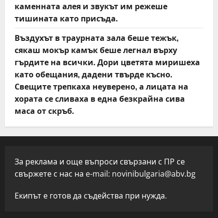
каменната алея и звукът им режеше
тишината като присъда.
Въздухът в траурната зала беше тежък,
сякаш мокър камък беше легнал върху
гърдите на всички. Дори цветята миришеха
като обещания, дадени твърде късно.
Свещите трепкаха неуверено, а лицата на
хората се сливаха в една безкрайна сива
маса от скръб.
За реклама и още въпроси свързани с ПР се
свържете с нас на e-mail:
novinibulgaria@abv.bg
Екипът е готов да съдейства при нужда.