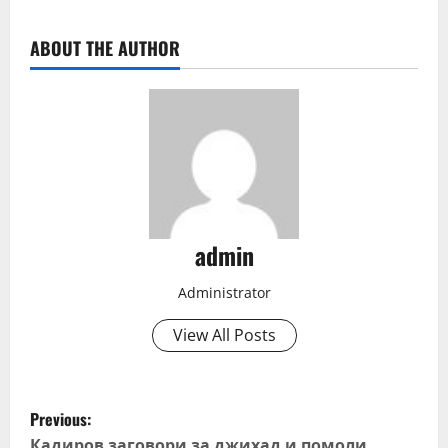
ABOUT THE AUTHOR
admin
Administrator
View All Posts
P
Previous:
Кадиров заговори за джихад и помоли