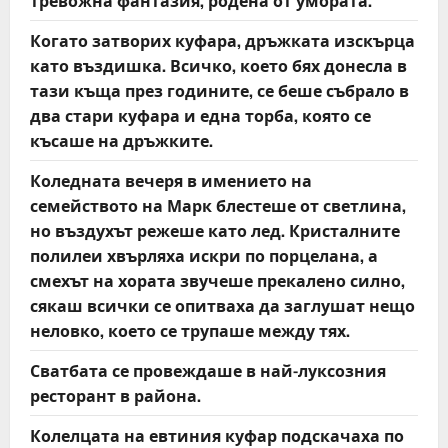
тревожна фантазия, родена от умората.
Когато затворих куфара, дръжката изскърца
като въздишка. Всичко, което бях донесла в
тази къща през годините, се беше събрало в
два стари куфара и една торба, която се
късаше на дръжките.
Коледната вечеря в имението на
семейството на Марк блестеше от светлина,
но въздухът режеше като лед. Кристалните
полилеи хвърляха искри по порцелана, а
смехът на хората звучеше прекалено силно,
сякаш всички се опитваха да заглушат нещо
неловко, което се трупаше между тях.
Сватбата се провеждаше в най-луксозния
ресторант в района.
Колелцата на евтиния куфар подскачаха по