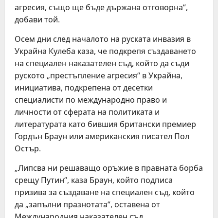
агресия, също ще бъде държана отговорна“,
добави той.
Осем дни след началото на руската инвазия в
Украйна Кулеба каза, че подкрепя създаването
на специален наказателен съд, който да съди
руското „престъпление агресия“ в Украйна,
инициатива, подкрепена от десетки
специалисти по международно право и
личности от сферата на политиката и
литературата като бившия британски премиер
Гордън Браун или американския писател Пол
Остър.
„Липсва ни решаващо оръжие в правната борба
срещу Путин“, каза Браун, който подписа
призива за създаване на специален съд, който
да „запълни празнотата“, оставена от
Международния наказателен съд.