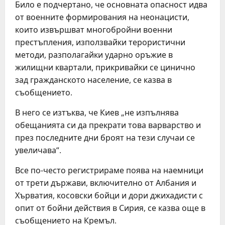
Било е подчертано, че основната опасност идва
от военните формирования на неонацисти,
които извършват многобройни военни
престъпления, използвайки терористични
методи, разполагайки ударно оръжие в
жилищни квартали, прикривайки се цинично
зад гражданското население, се казва в
съобщението.
В него се изтъква, че Киев „не изпълнява
обещанията си да прекрати това варварство и
през последните дни броят на тези случаи се
увеличава“.
Все по-често регистрираме поява на наемници
от трети държави, включително от Албания и
Хърватия, косовски бойци и дори джихадисти с
опит от бойни действия в Сирия, се казва още в
съобщението на Кремъл.