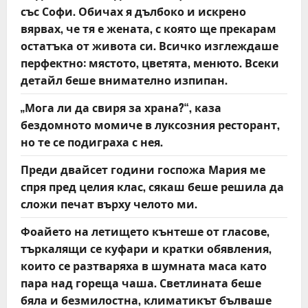
o
със Софи. Обичах я дълбоко и искрено
вярвах, че тя е жената, с която ще прекарам
n
остатъка от живота си. Всичко изглеждаше
перфектно: мястото, цветята, менюто. Всеки
детайл беше внимателно изпипан.
„Мога ли да свиря за храна?“, каза
бездомното момиче в луксозния ресторант,
но те се подиграха с нея.
Преди двайсет години госпожа Мария ме
спря пред целия клас, сякаш беше решила да
сложи печат върху челото ми.
Фоайето на летището кънтеше от гласове,
търкалящи се куфари и кратки обявления,
които се разтваряха в шумната маса като
пара над гореща чаша. Светлината беше
бяла и безмилостна, климатикът бълваше