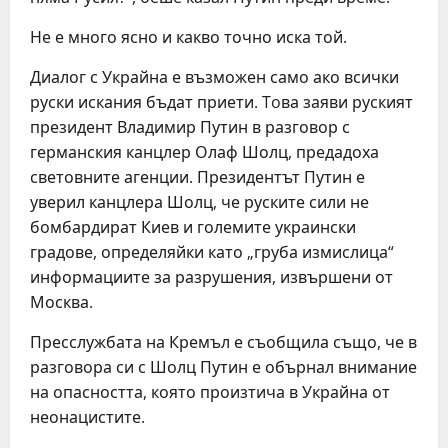
Не е много ясно и какво точно иска той.
Диалог с Украйна е възможен само ако всички
руски искания бъдат приети. Toва заяви руският
президент Владимир Путин в разговор с
германския канцлер Олаф Шолц, предадоха
световните агенции. Президентът Путин е
уверил канцлера Шолц, че руските сили не
бомбардират Киев и големите украински
градове, определяйки като „груба измислица“
информациите за разрушения, извършени от
Москва.
Пресслужбата на Кремъл е съобщила също, че в
разговора си с Шолц Путин е обърнал внимание
на опасността, която произтича в Украйна от
неонацистите.