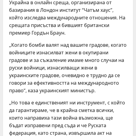
Украйна в онлайн среща, организирана от
базирания в Лондон институт “Чатъм хаус”,
който изследва международните отношения. На
срещата присъства и бившият британски
премиер Гордън Браун.
„Когато бомби валят над вашите градове, когато
войниците изнасилват жени в окупирани
градове и за съжаление имаме много случаи на
руски войници, изнасилващи жени в
украинските градове, очевидно е трудно да се
говори за ефективността на международното
право“, каза украинският министър.
„Но това е единственият ни инструмент, с който
да гарантираме, че в крайна сметка всички,
които направиха тази война възможна, ще
бъдат изправени пред съда и че Руската
федерация, като страна, извършила акт на