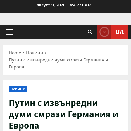
Skip
август 9, 2026
4:43:22 AM
to
content
LIVE
Primary
Menu
Home
Новини
Путин с извънредни думи смрази Германия и
Европа
Новини
Путин с извънредни
думи смрази Германия и
Европа