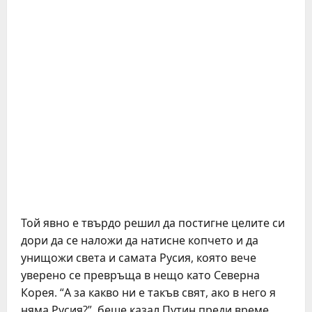
Той явно е твърдо решил да постигне целите си
дори да се наложи да натисне копчето и да
унищожи света и самата Русия, която вече
уверено се превръща в нещо като Северна
Корея. “А за какво ни е такъв свят, ако в него я
няма Русия?”, беше казал Путин преди време.