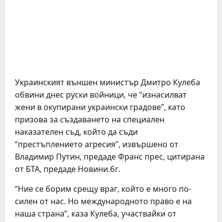
Украинският външен министър Дмитро Кулеба
обвини днес руски войници, че “изнасилват
жени в окупирани украински градове”, като
призова за създаването на специален
наказателен съд, който да съди
“престъплението агресия”, извършено от
Владимир Путин, предаде Франс прес, цитирана
от БТА, предаде Новини.бг.
“Ние се борим срещу враг, който е много по-
силен от нас. Но международното право е на
наша страна”, каза Кулеба, участвайки от