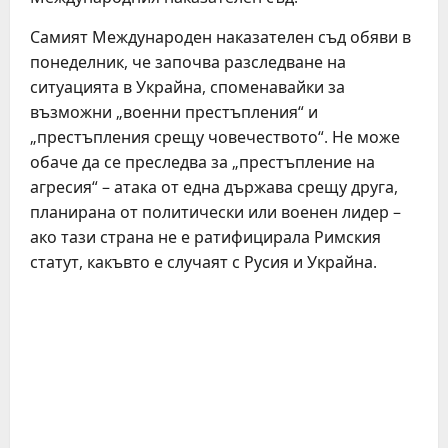
Самият Международен наказателен съд обяви в
понеделник, че започва разследване на
ситуацията в Украйна, споменавайки за
възможни „военни престъпления“ и
„престъпления срещу човечеството“. Не може
обаче да се преследва за „престъпление на
агресия“ – атака от една държава срещу друга,
планирана от политически или военен лидер –
ако тази страна не е ратифицирала Римския
статут, какъвто е случаят с Русия и Украйна.