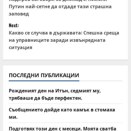
o
Путин най-сетне да отдаде тази страшна
s
заповед
t
Next:
Какво се случва в държавата: Спешна среща
n
на управниците заради извънредната
ситуация
a
v
i
ПОСЛЕДНИ ПУБЛИКАЦИИ
g
Рожденият ден на Итън, седмият му,
a
трябваше да бъде перфектен.
t
Съобщението дойде като камък в стомаха
ми.
i
Подготвях този ден с месеци. Моята сватба