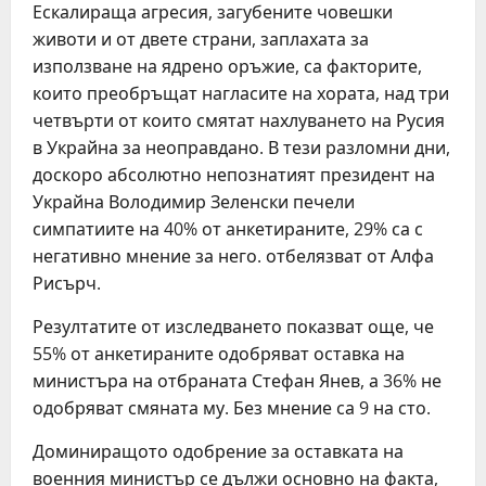
Ескалираща агресия, загубените човешки
животи и от двете страни, заплахата за
използване на ядрено оръжие, са факторите,
които преобръщат нагласите на хората, над три
четвърти от които смятат нахлуването на Русия
в Украйна за неоправдано. В тези разломни дни,
доскоро абсолютно непознатият президент на
Украйна Володимир Зеленски печели
симпатиите на 40% от анкетираните, 29% са с
негативно мнение за него. отбелязват от Алфа
Рисърч.
Резултатите от изследването показват още, че
55% от анкетираните одобряват оставка на
министъра на отбраната Стефан Янев, а 36% не
одобряват смяната му. Без мнение са 9 на сто.
Доминиращото одобрение за оставката на
военния министър се дължи основно на факта,