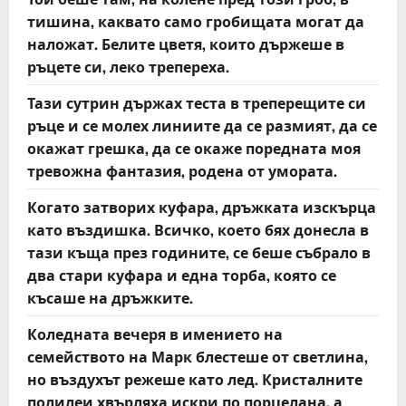
тишина, каквато само гробищата могат да
наложат. Белите цветя, които държеше в
ръцете си, леко трепереха.
Тази сутрин държах теста в треперещите си
ръце и се молех линиите да се размият, да се
окажат грешка, да се окаже поредната моя
тревожна фантазия, родена от умората.
Когато затворих куфара, дръжката изскърца
като въздишка. Всичко, което бях донесла в
тази къща през годините, се беше събрало в
два стари куфара и една торба, която се
късаше на дръжките.
Коледната вечеря в имението на
семейството на Марк блестеше от светлина,
но въздухът режеше като лед. Кристалните
полилеи хвърляха искри по порцелана, а