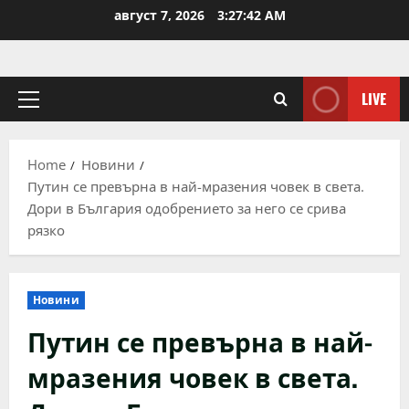
Skip
август 7, 2026
3:27:42 AM
to
content
LIVE
Primary
Menu
Home
Новини
Путин се превърна в най-мразения човек в света.
Дори в България одобрението за него се срива
рязко
Новини
Путин се превърна в най-
мразения човек в света.