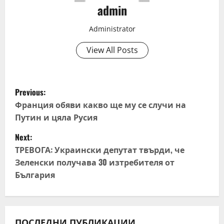
admin
Administrator
View All Posts
P
Previous:
o
Франция обяви какво ще му се случи на
Путин и цяла Русия
s
Next:
t
ТРЕВОГА: Украински депутат твърди, че
Зеленски получава 30 изтребителя от
n
България
a
v
ПОСЛЕДНИ ПУБЛИКАЦИИ