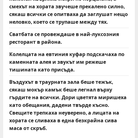
смехът на хората звучеше прекалено силно,
сякаш всички се опитваха да заглушат нещо
неловко, което се трупаше между тях.
Сватбата се провеждаше в най-луксозния
ресторант в района.
Колелцата на евтиния куфар подскачаха по
каменната алея и звукът им режеше
тишината като присъда.
Въздухът в траурната зала беше тежък,
сякаш мокър камък беше легнал върху
гърдите на всички. Дори цветята миришеха
като обещания, дадени твърде късно.
Свещите трепкаха неуверено, а лицата на
хората се сливаха в една безкрайна сива
маса от скръб.