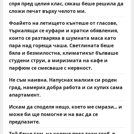
спря пред целия клас, сякаш беше решила да
сложи печат върху челото ми.
Фоайето на летището кънтеше от гласове,
търкалящи се куфари и кратки обявления,
които се разтваряха в шумната маса като
пара над гореща чаша. Светлината беше
бяла и безмилостна, климатикът бълваше
студени струи, а миризмата на кафе и
парфюм се смесваше с нервност.
Не съм наивна. Напуснах малкия си роден
град, намерих добра работа и си купих сама
апартамент.
Искам да споделя нещо, което ме смрази… и
може би ще помогне и на вас да се
предпазите.
Той беше там, на колене пред този гроб, в