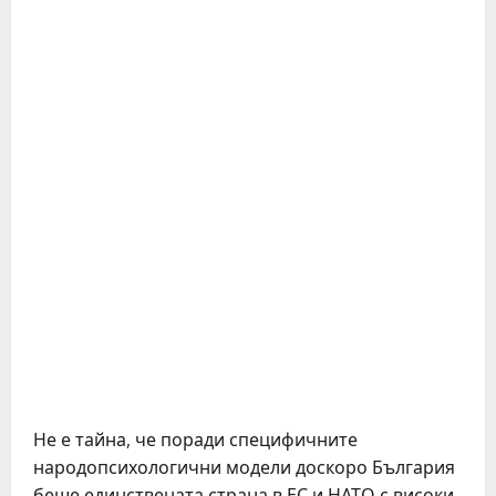
Не е тайна, че поради специфичните
народопсихологични модели доскоро България
беше единствената страна в ЕС и НАТО с високи