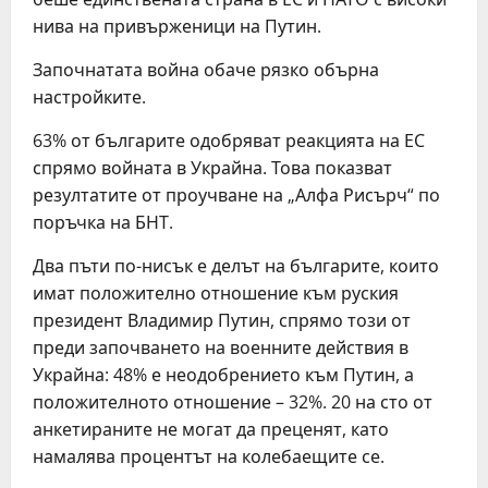
нива на привърженици на Путин.
Започнатата война обаче рязко обърна
настройките.
63% от българите одобряват реакцията на ЕС
спрямо войната в Украйна. Това показват
резултатите от проучване на „Алфа Рисърч“ по
поръчка на БНТ.
Два пъти по-нисък е делът на българите, които
имат положително отношение към руския
президент Владимир Путин, спрямо този от
преди започването на военните действия в
Украйна: 48% е неодобрението към Путин, а
положителното отношение – 32%. 20 на сто от
анкетираните не могат да преценят, като
намалява процентът на колебаещите се.