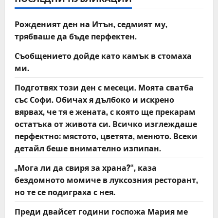
i
Рожденият ден на Итън, седмият му,
g
трябваше да бъде перфектен.
a
Съобщението дойде като камък в стомаха
t
ми.
Подготвях този ден с месеци. Моята сватба
i
със Софи. Обичах я дълбоко и искрено
o
вярвах, че тя е жената, с която ще прекарам
остатъка от живота си. Всичко изглеждаше
n
перфектно: мястото, цветята, менюто. Всеки
детайл беше внимателно изпипан.
„Мога ли да свиря за храна?“, каза
бездомното момиче в луксозния ресторант,
но те се подиграха с нея.
Преди двайсет години госпожа Мария ме