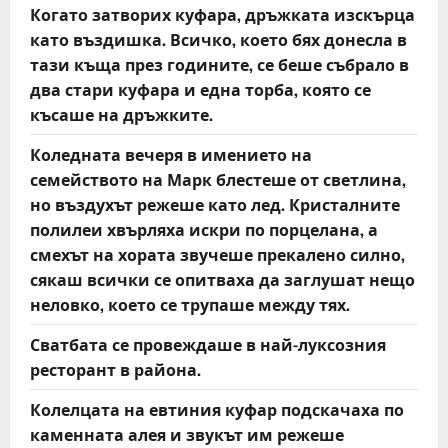
Когато затворих куфара, дръжката изскърца
като въздишка. Всичко, което бях донесла в
тази къща през годините, се беше събрало в
два стари куфара и една торба, която се
късаше на дръжките.
Коледната вечеря в имението на
семейството на Марк блестеше от светлина,
но въздухът режеше като лед. Кристалните
полилеи хвърляха искри по порцелана, а
смехът на хората звучеше прекалено силно,
сякаш всички се опитваха да заглушат нещо
неловко, което се трупаше между тях.
Сватбата се провеждаше в най-луксозния
ресторант в района.
Колелцата на евтиния куфар подскачаха по
каменната алея и звукът им режеше