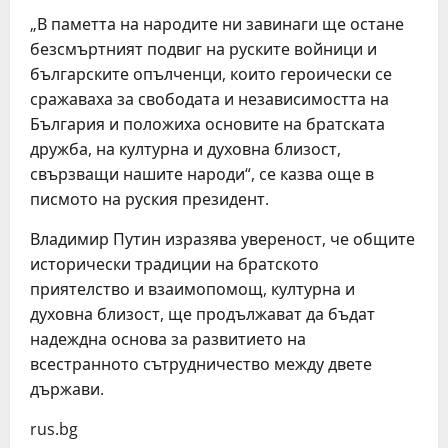
„В паметта на народите ни завинаги ще остане
безсмъртният подвиг на руските войници и
българските опълченци, които героически се
сражаваха за свободата и независимостта на
България и положиха основите на братската
дружба, на културна и духовна близост,
свързващи нашите народи“, се казва още в
писмото на руския президент.
Владимир Путин изразява увереност, че общите
исторически традиции на братското
приятелство и взаимопомощ, културна и
духовна близост, ще продължават да бъдат
надеждна основа за развитието на
всестранното сътрудничество между двете
държави.
rus.bg