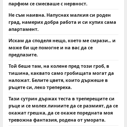
парфюм се смесваше с нервност.
Не съм наивна. Напуснах малкия си роден
град, намерих добра работа и си купих сама
апартамент.
Искам да споделя нещо, което ме смрази… и
може би ще помогне и на вас да се
предпазите.
Той беше там, на колене пред този гроб, в
тишина, каквато само гробищата могат да
наложат. Белите цветя, които държеше в
ръцете си, леко трепереха.
Тази сутрин държах теста в треперещите си
ръце и се молех линиите да се размият, да се
окажат грешка, да се окаже поредната моя
тревожна фантазия, родена от умората.