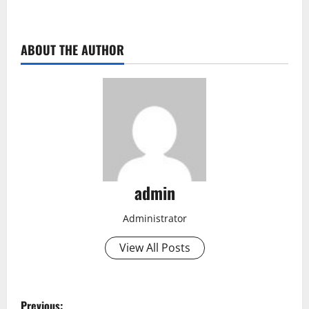
ABOUT THE AUTHOR
admin
Administrator
View All Posts
P
Previous: