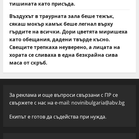
тишината като присъда.
Въздухът в траурната зала беше тежък,
сякаш мокър камък беше легнал върху
гърдите на всички. Дори цветята миришеха
като обещания, дадени твърде късно.
Свещите трепкаха неуверено, а лицата на
хората се сливаха в една безкрайна сива
маса от скръб.
За реклама и още въпроси свързани с ПР се
свържете с нас на e-mail:
novinibulgaria@abv.bg
Екипът е готов да съдейства при нужда.