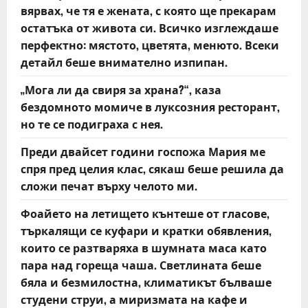
i
вярвах, че тя е жената, с която ще прекарам
o
остатъка от живота си. Всичко изглеждаше
перфектно: мястото, цветята, менюто. Всеки
n
детайл беше внимателно изпипан.
„Мога ли да свиря за храна?“, каза
бездомното момиче в луксозния ресторант,
но те се подиграха с нея.
Преди двайсет години госпожа Мария ме
спря пред целия клас, сякаш беше решила да
сложи печат върху челото ми.
Фоайето на летището кънтеше от гласове,
търкалящи се куфари и кратки обявления,
които се разтваряха в шумната маса като
пара над гореща чаша. Светлината беше
бяла и безмилостна, климатикът бълваше
студени струи, а миризмата на кафе и