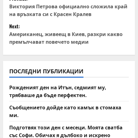
o
Виктория Петрова официално сложила край
на връзката си с Красен Кралев
s
Next:
t
Американец, живеещ в Киев, разкри какво
премълчават повечето медии
n
a
v
ПОСЛЕДНИ ПУБЛИКАЦИИ
i
Рожденият ден на Итън, седмият му,
трябваше да бъде перфектен.
g
Съобщението дойде като камък в стомаха
a
ми.
t
Подготвях този ден с месеци. Моята сватба
със Софи. Обичах я дълбоко и искрено