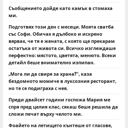
g
Съобщението дойде като камък в стомаха
a
ми.
t
Подготвях този ден с месеци. Моята сватба
със Софи. Обичах я дълбоко и искрено
i
вярвах, че тя е жената, с която ще прекарам
o
остатъка от живота си. Всичко изглеждаше
перфектно: мястото, цветята, менюто. Всеки
n
детайл беше внимателно изпипан.
„Мога ли да свиря за храна?“, каза
бездомното момиче в луксозния ресторант,
но те се подиграха с нея.
Преди двайсет години госпожа Мария ме
спря пред целия клас, сякаш беше решила да
сложи печат върху челото ми.
Фоайето на летището кънтеше от гласове,