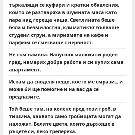
търкалящи се куфари и кратки обявления,
които се разтваряха в шумната маса като
пара над гореща чаша. Светлината беше
бяла и безмилостна, климатикът бълваше
студени струи, а миризмата на кафе и
парфюм се смесваше с нервност.
Не съм наивна. Напуснах малкия си роден
град, намерих добра работа и си купих сама
апартамент.
Искам да споделя нещо, което ме смрази… и
може би ще помогне и на вас да се
предпазите.
Той беше там, на колене пред този гроб, в
тишина, каквато само гробищата могат да
наложат. Белите цветя, които държеше в
ръцете си, леко трепереха.