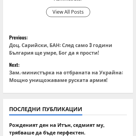
View All Posts
P
Previous:
o
Доц. Сарийски, БАН: След само 3 години
България ще умре, Бог да я прости!
s
Next:
t
Зам.-министърка на отбраната на Украйна:
Мощно унищожаваме руската армия!
n
a
v
ПОСЛЕДНИ ПУБЛИКАЦИИ
i
Рожденият ден на Итън, седмият му,
трябваше да бъде перфектен.