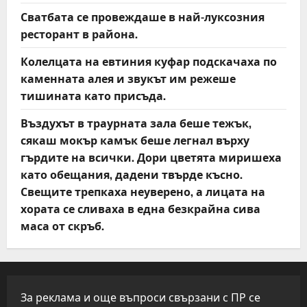
Сватбата се провеждаше в най-луксозния
ресторант в района.
Колелцата на евтиния куфар подскачаха по
каменната алея и звукът им режеше
тишината като присъда.
Въздухът в траурната зала беше тежък,
сякаш мокър камък беше легнал върху
гърдите на всички. Дори цветята миришеха
като обещания, дадени твърде късно.
Свещите трепкаха неуверено, а лицата на
хората се сливаха в една безкрайна сива
маса от скръб.
За реклама и още въпроси свързани с ПР се