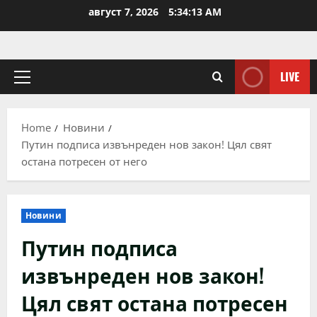
Skip
август 7, 2026
5:34:13 AM
to
content
LIVE
Primary
Menu
Home
Новини
Путин подписа извънреден нов закон! Цял свят
остана потресен от него
Новини
Путин подписа
извънреден нов закон!
Цял свят остана потресен