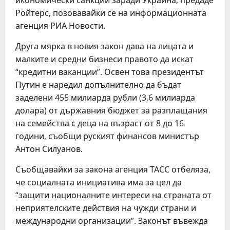
икономически санкции заради Украйна, предаде
Ройтерс, позовавайки се на информационната
агенция РИА Новости.
Друга мярка в новия закон дава на лицата и
малките и средни бизнеси правото да искат
“кредитни ваканции”. Освен това президентът
Путин е наредил допълнително да бъдат
заделени 455 милиарда рубли (3,6 милиарда
долара) от държавния бюджет за разплащания
на семейства с деца на възраст от 8 до 16
години, съобщи руският финансов министър
Антон Силуанов.
Съобщавайки за закона агенция ТАСС отбеляза,
че социалната инициатива има за цел да
“защити националните интереси на страната от
неприятелските действия на чужди страни и
международни организации”. Законът въвежда