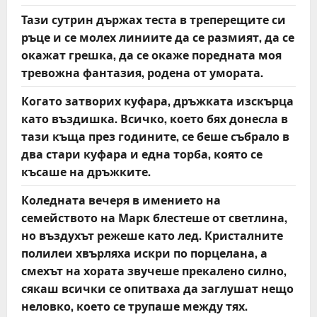
Тази сутрин държах теста в треперещите си
ръце и се молех линиите да се размият, да се
окажат грешка, да се окаже поредната моя
тревожна фантазия, родена от умората.
Когато затворих куфара, дръжката изскърца
като въздишка. Всичко, което бях донесла в
тази къща през годините, се беше събрало в
два стари куфара и една торба, която се
късаше на дръжките.
Коледната вечеря в имението на
семейството на Марк блестеше от светлина,
но въздухът режеше като лед. Кристалните
полилеи хвърляха искри по порцелана, а
смехът на хората звучеше прекалено силно,
сякаш всички се опитваха да заглушат нещо
неловко, което се трупаше между тях.