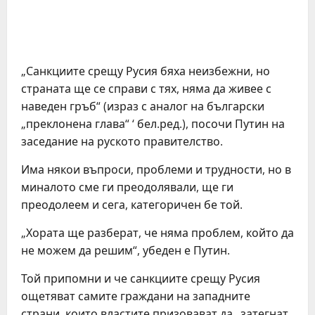
„Санкциите срещу Русия бяха неизбежни, но
страната ще се справи с тях, няма да живее с
наведен гръб“ (израз с аналог на български
„преклонена глава“ ‘ бел.ред.), посочи Путин на
заседание на руското правителство.
Има някои въпроси, проблеми и трудности, но в
миналото сме ги преодолявали, ще ги
преодолеем и сега, категоричен бе той.
„Хората ще разберат, че няма проблем, който да
не можем да решим“, убеден е Путин.
Той припомни и че санкциите срещу Русия
ощетяват самите граждани на западните
страни, които властите призовават да „затегнат