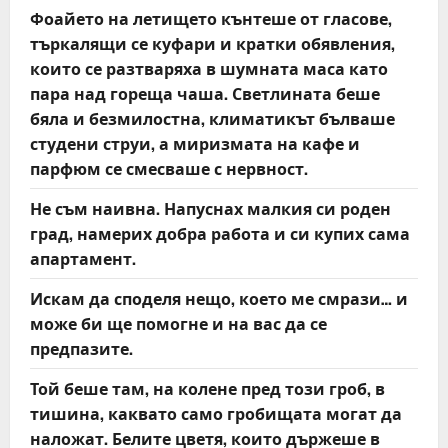
Фоайето на летището кънтеше от гласове,
търкалящи се куфари и кратки обявления,
които се разтваряха в шумната маса като
пара над гореща чаша. Светлината беше
бяла и безмилостна, климатикът бълваше
студени струи, а миризмата на кафе и
парфюм се смесваше с нервност.
Не съм наивна. Напуснах малкия си роден
град, намерих добра работа и си купих сама
апартамент.
Искам да споделя нещо, което ме смрази… и
може би ще помогне и на вас да се
предпазите.
Той беше там, на колене пред този гроб, в
тишина, каквато само гробищата могат да
наложат. Белите цветя, които държеше в