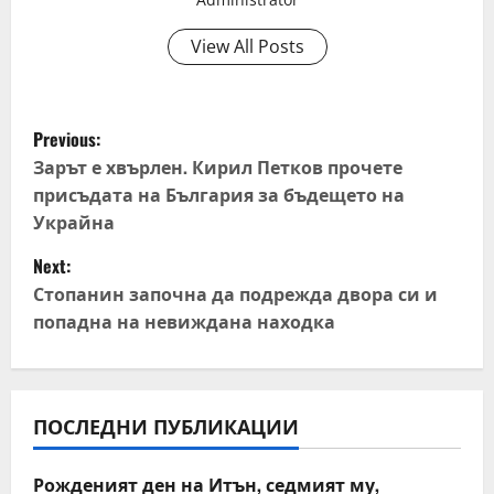
View All Posts
P
Previous:
o
Зарът е хвърлен. Кирил Петков прочете
присъдата на България за бъдещето на
s
Украйна
t
Next:
Стопанин започна да подрежда двора си и
n
попадна на невиждана находка
a
v
ПОСЛЕДНИ ПУБЛИКАЦИИ
i
Рожденият ден на Итън, седмият му,