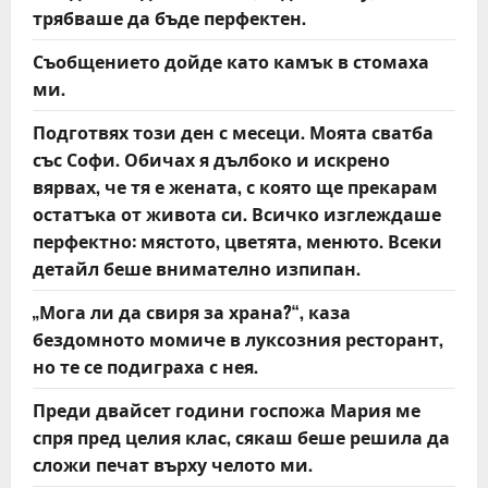
g
трябваше да бъде перфектен.
a
Съобщението дойде като камък в стомаха
t
ми.
Подготвях този ден с месеци. Моята сватба
i
със Софи. Обичах я дълбоко и искрено
o
вярвах, че тя е жената, с която ще прекарам
остатъка от живота си. Всичко изглеждаше
n
перфектно: мястото, цветята, менюто. Всеки
детайл беше внимателно изпипан.
„Мога ли да свиря за храна?“, каза
бездомното момиче в луксозния ресторант,
но те се подиграха с нея.
Преди двайсет години госпожа Мария ме
спря пред целия клас, сякаш беше решила да
сложи печат върху челото ми.