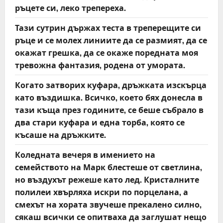
ръцете си, леко трепереха.
Тази сутрин държах теста в треперещите си
ръце и се молех линиите да се размият, да се
окажат грешка, да се окаже поредната моя
тревожна фантазия, родена от умората.
Когато затворих куфара, дръжката изскърца
като въздишка. Всичко, което бях донесла в
тази къща през годините, се беше събрало в
два стари куфара и една торба, която се
късаше на дръжките.
Коледната вечеря в имението на
семейството на Марк блестеше от светлина,
но въздухът режеше като лед. Кристалните
полилеи хвърляха искри по порцелана, а
смехът на хората звучеше прекалено силно,
сякаш всички се опитваха да заглушат нещо