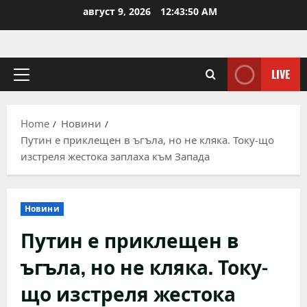
Skip
август 9, 2026
12:43:50 AM
to
content
LIVE
Primary
Menu
Home
Новини
Путин е приклещен в ъгъла, но не кляка. Току-що
изстреля жестока заплаха към Запада
Новини
Путин е приклещен в
ъгъла, но не кляка. Току-
що изстреля жестока