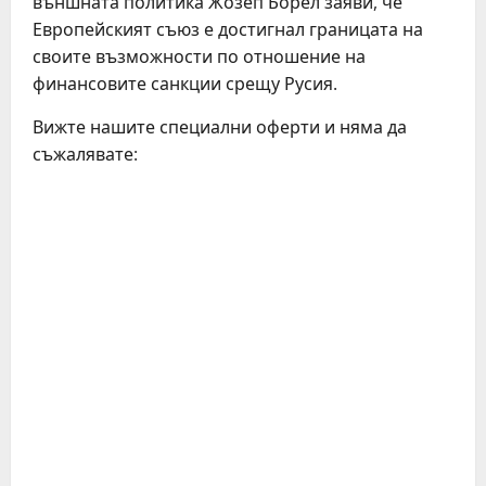
външната политика Жозеп Борел заяви, че
Европейският съюз е достигнал границата на
своите възможности по отношение на
финансовите санкции срещу Русия.
Вижте нашите специални оферти и няма да
съжалявате:
C
o
n
t
i
n