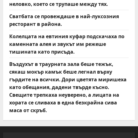
неловко, което се трупаше между тях.
Сватбата се провеждаше в най-луксозния
ресторант в района.
Колелцата на евтиния куфар подскачаха по
каменната алея и звукът им режеше
тишината като присъда.
Въздухът в траурната зала беше тежък,
сякаш мокър камък беше легнал върху
гърдите на всички. Дори цветята миришеха
като обещания, дадени твърде късно.
Свещите трепкаха неуверено, а лицата на
хората се сливаха в една безкрайна сива
маса от скръб.