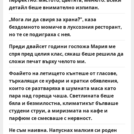
n
детайл беше внимателно изпипан.
„Мога ли да свиря за храна?“, каза
бездомното момиче в луксозния ресторант,
но те се подиграха с нея.
Преди двайсет години госпожа Мария ме
спря пред целия клас, сякаш беше решила да
сложи печат върху челото ми.
Фоайето на летището кънтеше от гласове,
търкалящи се куфари и кратки обявления,
които се разтваряха в шумната маса като
пара над гореща чаша. Светлината беше
бяла и безмилостна, климатикът бълваше
студени струи, а миризмата на кафе и
парфюм се смесваше с нервност.
Не съм наивна. Напуснах малкия си роден