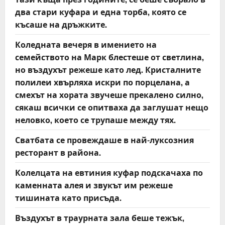
два стари куфара и една торба, която се
късаше на дръжките.
Коледната вечеря в имението на
семейството на Марк блестеше от светлина,
но въздухът режеше като лед. Кристалните
полилеи хвърляха искри по порцелана, а
смехът на хората звучеше прекалено силно,
сякаш всички се опитваха да заглушат нещо
неловко, което се трупаше между тях.
Сватбата се провеждаше в най-луксозния
ресторант в района.
Колелцата на евтиния куфар подскачаха по
каменната алея и звукът им режеше
тишината като присъда.
Въздухът в траурната зала беше тежък,