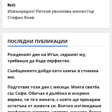
s
Next:
t
Извънредно! Петков уволнява министър
Стефан Янев
n
a
v
ПОСЛЕДНИ ПУБЛИКАЦИИ
i
Рожденият ден на Итън, седмият му,
трябваше да бъде перфектен.
g
Съобщението дойде като камък в стомаха
a
ми.
t
Подготвях този ден с месеци. Моята сватба
със Софи. Обичах я дълбоко и искрено
i
вярвах, че тя е жената, с която ще прекарам
o
остатъка от живота си. Всичко изглеждаше
перфектно: мястото, цветята, менюто. Всеки