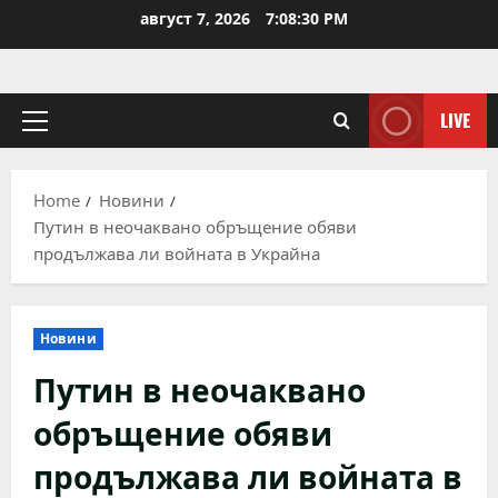
Skip
август 7, 2026
7:08:30 PM
to
content
LIVE
Primary
Menu
Home
Новини
Путин в неочаквано обръщение обяви
продължава ли войната в Украйна
Новини
Путин в неочаквано
обръщение обяви
продължава ли войната в