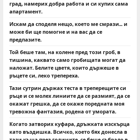
град, намерих добра работа и си купих сама
апартамент.
Искам да споделя нещо, което ме смрази… и
може би ще помогне и на вас да се
предпазите.
Той беше там, на колене пред този гроб, в
тишина, каквато само гробищата могат да
наложат. Белите цветя, които държеше в
ръцете си, леко трепереха.
Тази сутрин държах теста в треперещите си
ръце и се молех линиите да се размият, да се
окажат грешка, да се окаже поредната моя
тревожна фантазия, родена от умората.
Когато затворих куфара, дръжката изскърца
като въздишка. Всичко, което бях донесла в
тази къща през годините, се беше събрало в