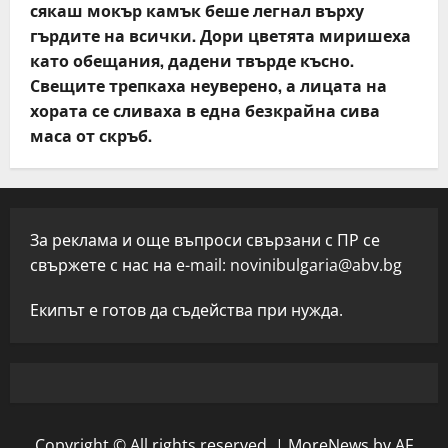
сякаш мокър камък беше легнал върху
гърдите на всички. Дори цветята миришеха
като обещания, дадени твърде късно.
Свещите трепкаха неуверено, а лицата на
хората се сливаха в една безкрайна сива
маса от скръб.
За реклама и още въпроси свързани с ПР се
свържете с нас на e-mail:
novinibulgaria@abv.bg
Екипът е готов да съдейства при нужда.
Copyright © All rights reserved.
|
MoreNews
by AF