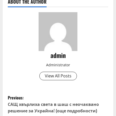
ABOUT THE AUTHOR
admin
Administrator
View All Posts
P
Previous:
o
САЩ хвърлиха света в шаш с неочаквано
решение за Украйна! (още подробности)