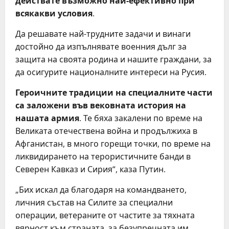
действате възможно най-ефективно при
всякакви условия
.
Да решавате най-трудните задачи и винаги
достойно да изпълнявате военния дълг за
защита на своята родина и нашите граждани, за
да осигурите националните интереси на Русия.
Героичните традиции на специалните части
са заложени във вековната история на
нашата армия
. Те бяха закалени по време на
Великата отечествена война и продължиха в
Афганистан, в много горещи точки, по време на
ликвидирането на терористичните банди в
Северен Кавказ и Сирия“, каза Путин.
„Бих искал да благодаря на командването,
личния състав на Силите за специални
операции, ветераните от частите за тяхната
вярност към страната, за безупречната им