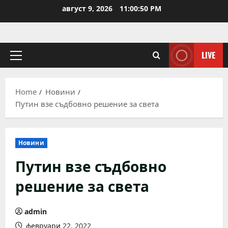
Skip
август 9, 2026
11:00:50 PM
to
content
LIVE
Primary
Menu
Home
Новини
Путин взе съдбовно решение за света
Новини
Путин взе съдбовно
решение за света
admin
февруари 22, 2022