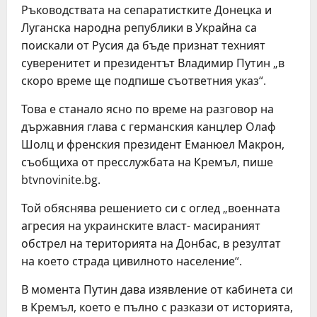
Ръководствата на сепаратистките Донецка и
Луганска народна републики в Украйна са
поискали от Русия да бъде признат техният
суверенитет и президентът Владимир Путин „в
скоро време ще подпише съответния указ“.
Това е станало ясно по време на разговор на
държавния глава с германския канцлер Олаф
Шолц и френския президент Еманюел Макрон,
съобщиха от пресслужбата на Кремъл, пише
btvnovinite.bg.
Той обяснява решението си с оглед „военната
агресия на украинските власт- масираният
обстрел на територията на Донбас, в резултат
на което страда цивилното население“.
В момента Путин дава изявление от кабинета си
в Кремъл, което е пълно с разкази от историята,