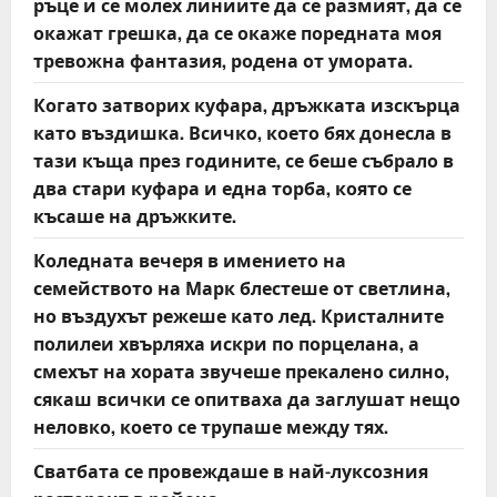
ръце и се молех линиите да се размият, да се
окажат грешка, да се окаже поредната моя
тревожна фантазия, родена от умората.
Когато затворих куфара, дръжката изскърца
като въздишка. Всичко, което бях донесла в
тази къща през годините, се беше събрало в
два стари куфара и една торба, която се
късаше на дръжките.
Коледната вечеря в имението на
семейството на Марк блестеше от светлина,
но въздухът режеше като лед. Кристалните
полилеи хвърляха искри по порцелана, а
смехът на хората звучеше прекалено силно,
сякаш всички се опитваха да заглушат нещо
неловко, което се трупаше между тях.
Сватбата се провеждаше в най-луксозния