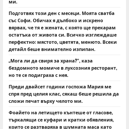
t
ми.
Подготвях този ден с месеци. Моята сватба
i
със Софи. Обичах я дълбоко и искрено
o
вярвах, че тя е жената, с която ще прекарам
остатъка от живота си. Всичко изглеждаше
n
перфектно: мястото, цветята, менюто. Всеки
детайл беше внимателно изпипан.
„Мога ли да свиря за храна?“, каза
бездомното момиче в луксозния ресторант,
но те се подиграха с нея.
Преди двайсет години госпожа Мария ме
спря пред целия клас, сякаш беше решила да
сложи печат върху челото ми.
Фоайето на летището кънтеше от гласове,
търкалящи се куфари и кратки обявления,
които се разтваряха в шумната маса като