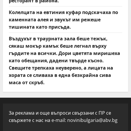
ресторант в района.
Колелцата на евтиния куфар подскачаха по
каменната алея и звукът им режеше
тишината като присъда.
Въздухът в траурната зала беше тежък,
сякаш мокър камък беше легнал върху
гърдите на всички. Дори цветята миришеха
като обещания, дадени твърде късно.
Свещите трепкаха неуверено, а лицата на
хората се сливаха в една безкрайна сива
маса от скръб.
За реклама и още въпроси свързани с ПР се
свържете с нас на e-mail:
novinibulgaria@abv.bg