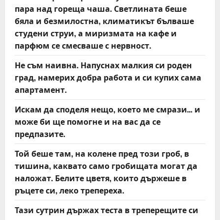
пара над гореща чаша. Светлината беше
бяла и безмилостна, климатикът бълваше
студени струи, а миризмата на кафе и
парфюм се смесваше с нервност.
Не съм наивна. Напуснах малкия си роден
град, намерих добра работа и си купих сама
апартамент.
Искам да споделя нещо, което ме смрази… и
може би ще помогне и на вас да се
предпазите.
Той беше там, на колене пред този гроб, в
тишина, каквато само гробищата могат да
наложат. Белите цветя, които държеше в
ръцете си, леко трепереха.
Тази сутрин държах теста в треперещите си