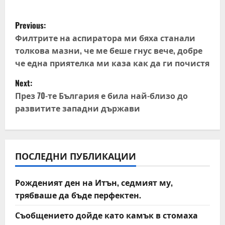
P
Previous:
o
Филтрите на аспиратора ми бяха станали
толкова мазни, че ме беше гнус вече, добре
s
че една приятелка ми каза как да ги почистя
t
Next:
През 70-те България е била най-близо до
n
развитите западни държави
a
v
ПОСЛЕДНИ ПУБЛИКАЦИИ
i
Рожденият ден на Итън, седмият му,
g
трябваше да бъде перфектен.
a
Съобщението дойде като камък в стомаха