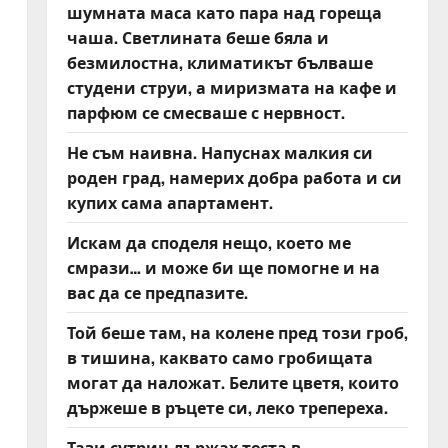
шумната маса като пара над гореща
чаша. Светлината беше бяла и
безмилостна, климатикът бълваше
студени струи, а миризмата на кафе и
парфюм се смесваше с нервност.
Не съм наивна. Напуснах малкия си
роден град, намерих добра работа и си
купих сама апартамент.
Искам да споделя нещо, което ме
смрази… и може би ще помогне и на
вас да се предпазите.
Той беше там, на колене пред този гроб,
в тишина, каквато само гробищата
могат да наложат. Белите цветя, които
държеше в ръцете си, леко трепереха.
Тази сутрин държах теста в