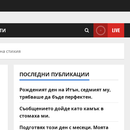
ТИ
LIVE
на стихия
ПОСЛЕДНИ ПУБЛИКАЦИИ
Рожденият ден на Итън, седмият му,
трябваше да бъде перфектен.
Съобщението дойде като камък в
стомаха ми.
Подготвях този ден с месеци. Моята