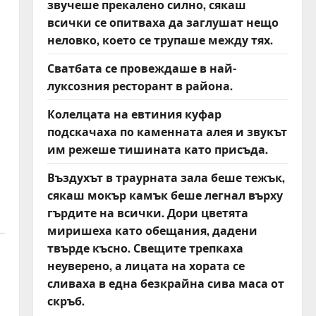
звучеше прекалено силно, сякаш
всички се опитваха да заглушат нещо
неловко, което се трупаше между тях.
Сватбата се провеждаше в най-
луксозния ресторант в района.
Колелцата на евтиния куфар
подскачаха по каменната алея и звукът
им режеше тишината като присъда.
Въздухът в траурната зала беше тежък,
сякаш мокър камък беше легнал върху
гърдите на всички. Дори цветята
миришеха като обещания, дадени
твърде късно. Свещите трепкаха
неуверено, а лицата на хората се
сливаха в една безкрайна сива маса от
скръб.