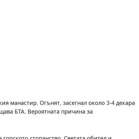
ия манастир. Огънят, засегнал около 3-4 декара
бщава БТА. Вероятната причина за
 горското стопанство, Светата обител и