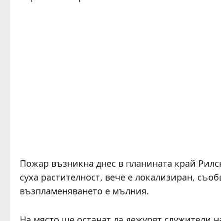
Пожар възникна днес в планината край Рилск
суха растителност, вече е локализиран, съо
възпламеняването е мълния.
На място ще останат да дежурят служители на