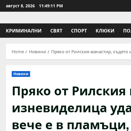
Skip
август 8, 2026
11:49:11 PM
to
content
КРИМИНАЛНИ
СВЯТ
СПОРТ
КЛЮКИ
ПО
Home
Новини
Пряко от Рилския манастир, където 
Новини
Пряко от Рилския
изневиделица уда
вече е в пламъци,