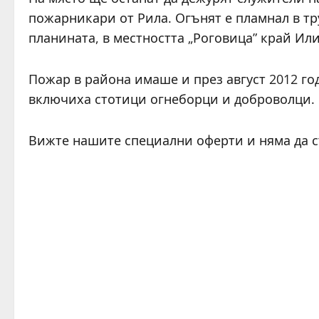
пожарникари от Рила. Огънят е пламнал в тр
планината, в местността „Роговица” край Ил
Пожар в района имаше и през август 2012 год
включиха стотици огнеборци и доброволци.
Вижте нашите специални оферти и няма да 
C
o
n
t
i