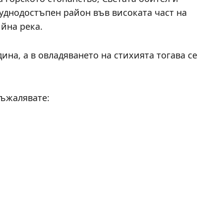
уднодостъпен район във високата част на
ийна река.
ина, а в овладяването на стихията тогава се
съжалявате: