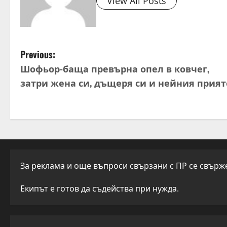
View All Posts
P
Previous:
Шофьор-баща превърна опел в ковчег,
o
затри жена си, дъщеря си и нейния прия
s
t
n
a
За реклама и още въпроси свързани с ПР се свържет
v
Екипът е готов да съдейства при нужда.
i