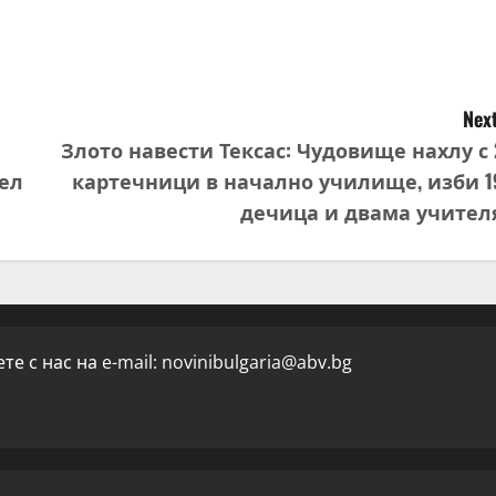
Next
Злото навести Тексас: Чудовище нахлу с 
тел
картечници в начално училище, изби 1
дечица и двама учител
е с нас на e-mail:
novinibulgaria@abv.bg