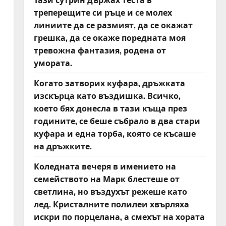
треперещите си ръце и се молех
линиите да се размият, да се окажат
грешка, да се окаже поредната моя
тревожна фантазия, родена от
умората.
Когато затворих куфара, дръжката
изскърца като въздишка. Всичко,
което бях донесла в тази къща през
годините, се беше събрало в два стари
куфара и една торба, която се късаше
на дръжките.
Коледната вечеря в имението на
семейството на Марк блестеше от
светлина, но въздухът режеше като
лед. Кристалните полилеи хвърляха
искри по порцелана, а смехът на хората