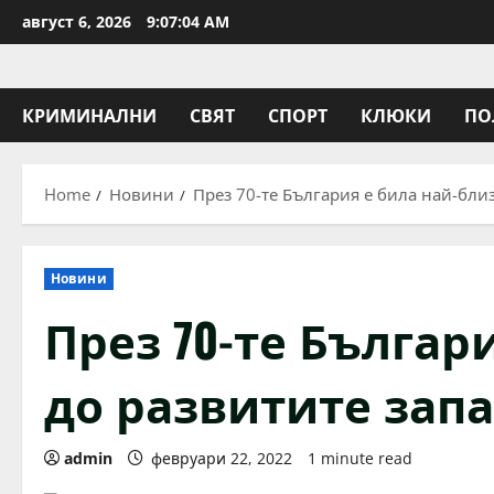
Skip
август 6, 2026
9:07:04 AM
to
content
КРИМИНАЛНИ
СВЯТ
СПОРТ
КЛЮКИ
ПО
Home
Новини
През 70-те България е била най-бли
Новини
През 70-те Българ
до развитите зап
admin
февруари 22, 2022
1 minute read