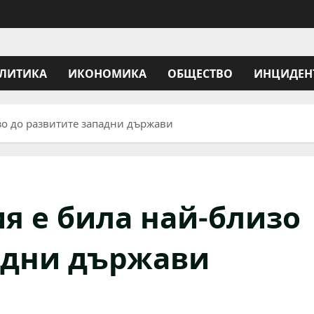
ЛИТИКА
ИКОНОМИКА
ОБЩЕСТВО
ИНЦИДЕН
зо до развитите западни държави
ия е била най-близо
адни държави