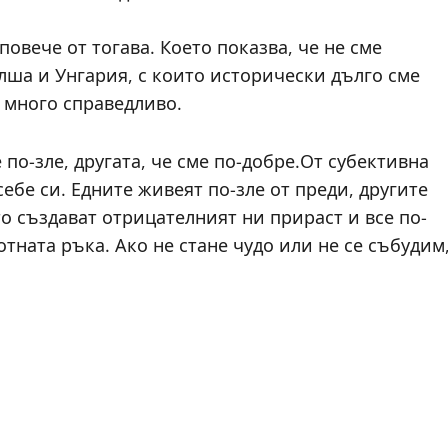
овече от тогава. Което показва, че не сме
лша и Унгария, с които исторически дълго сме
е много справедливо.
 по-зле, другата, че сме по-добре.От субективна
себе си. Едните живеят по-зле от преди, другите
о създават отрицателният ни прираст и все по-
ната ръка. Ако не стане чудо или не се събудим