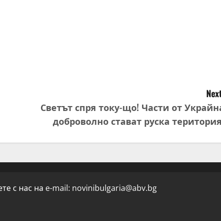
Next
Светът спря току-що! Части от Украйн
доброволно стават руска територия
е с нас на e-mail:
novinibulgaria@abv.bg