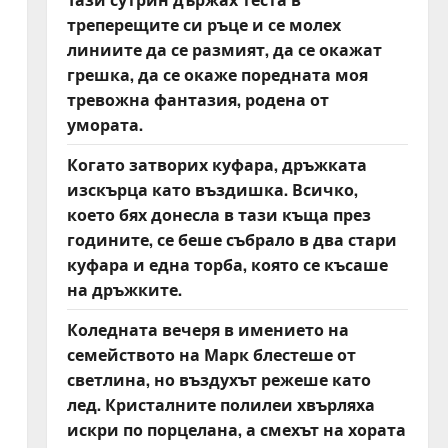
треперещите си ръце и се молех
линиите да се размият, да се окажат
грешка, да се окаже поредната моя
тревожна фантазия, родена от
умората.
Когато затворих куфара, дръжката
изскърца като въздишка. Всичко,
което бях донесла в тази къща през
годините, се беше събрало в два стари
куфара и една торба, която се късаше
на дръжките.
Коледната вечеря в имението на
семейството на Марк блестеше от
светлина, но въздухът режеше като
лед. Кристалните полилеи хвърляха
искри по порцелана, а смехът на хората