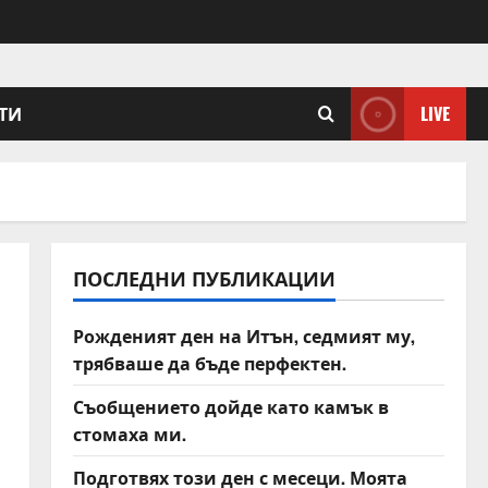
ТИ
LIVE
ПОСЛЕДНИ ПУБЛИКАЦИИ
Рожденият ден на Итън, седмият му,
трябваше да бъде перфектен.
Съобщението дойде като камък в
стомаха ми.
Подготвях този ден с месеци. Моята