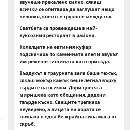
звучеше прекалено силно, сякаш
всички се опитваха да заглушат нещо
неловко, което се трупаше между тях.
Сватбата се провеждаше в най-
луксозния ресторант в района.
Колелцата на евтиния куфар
подскачаха по каменната алея и звукът
им режеше тишината като присъда.
Въздухът в траурната зала беше тежък,
сякаш мокър камък беше легнал върху
гърдите на всички. Дори цветята
миришеха като обещания, дадени
твърде късно. Свещите трепкаха
неуверено, а лицата на хората се
сливаха в една безкрайна сива маса от
скръб.