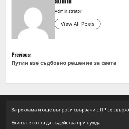
n
admin
g
Administrator
View All Posts
P
Previous:
Путин взе съдбовно решение за света
o
s
t
n
За реклама и още въпроси свързани с ПР се свържет
a
Екипът е готов да съдейства при нужда.
v