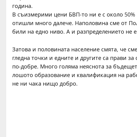
година.
В съизмерими цени БВП-то ни е с около 50% п
отишли много далече. Наполовина сме от По
били на едно ниво. А и разпределението не 
Затова и половината население смята, че сме
гледна точки и едните и другите са прави за 
по-добре. Много голяма неяснота за бъдещет
лошото образование и квалификация на работ
не ни чака нищо добро.