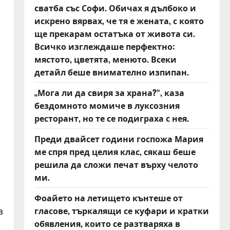
сватба със Софи. Обичах я дълбоко и
искрено вярвах, че тя е жената, с която
ще прекарам остатъка от живота си.
Всичко изглеждаше перфектно:
мястото, цветята, менюто. Всеки
детайл беше внимателно изпипан.
„Мога ли да свиря за храна?“, каза
бездомното момиче в луксозния
ресторант, но те се подиграха с нея.
Преди двайсет години госпожа Мария
ме спря пред целия клас, сякаш беше
решила да сложи печат върху челото
ми.
Фоайето на летището кънтеше от
гласове, търкалящи се куфари и кратки
а
обявления, които се разтваряха в