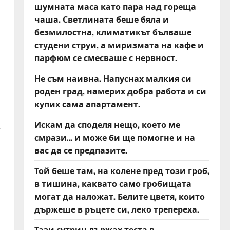
шумната маса като пара над гореща
чаша. Светлината беше бяла и
безмилостна, климатикът бълваше
студени струи, а миризмата на кафе и
парфюм се смесваше с нервност.
Не съм наивна. Напуснах малкия си
роден град, намерих добра работа и си
купих сама апартамент.
Искам да споделя нещо, което ме
,
смрази… и може би ще помогне и на
вас да се предпазите.
Той беше там, на колене пред този гроб,
в тишина, каквато само гробищата
могат да наложат. Белите цветя, които
държеше в ръцете си, леко трепереха.
Тази сутрин държах теста в