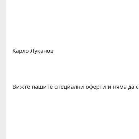
Карло Луканов
Вижте нашите специални оферти и няма да 
C
o
n