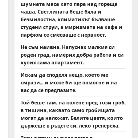
шумната маса като пара над гореща
чаша. Светлината беше бяла и
безмилостна, климатикът бълваше
студени струи, а миризмата на кафе и
парфюм се смесваше с нервност.
Не съм наивна. Напуснах малкия си
роден град, намерих добра работа и си
купих сама апартамент.
Искам да споделя нещо, което ме
смрази… и може би ще помогне и на
вас да се предпазите.
Той беше там, на колене пред този гроб,
в тишина, каквато само гробищата
могат да наложат. Белите цветя, които
държеше в ръцете си, леко трепереха.
Тази сутрин държах теста в