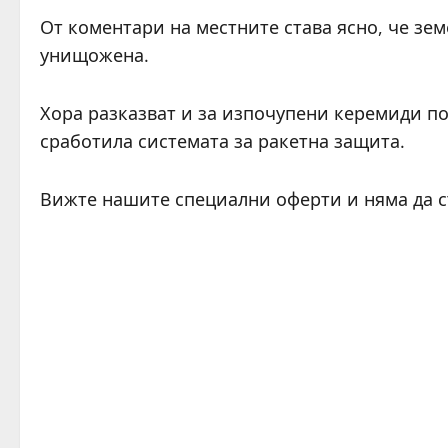
От коментари на местните става ясно, че зе
унищожена.
Хора разказват и за изпочупени керемиди по
сработила системата за ракетна защита.
Вижте нашите специални оферти и няма да 
C
o
n
t
i