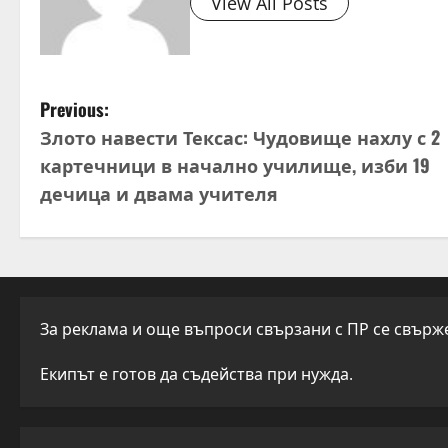
View All Posts
P
Previous:
Злото навести Тексас: Чудовище нахлу с 2
o
картечници в начално училище, изби 19
s
дечица и двама учителя
t
n
a
За реклама и още въпроси свързани с ПР се свържет
v
Екипът е готов да съдейства при нужда.
i