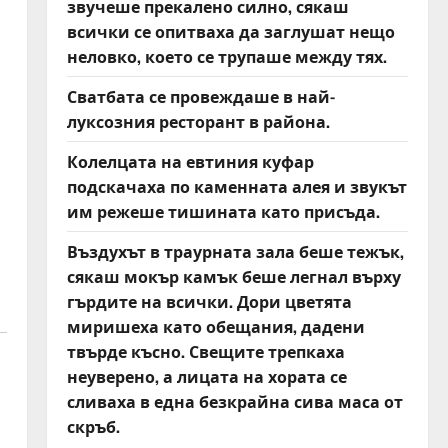
звучеше прекалено силно, сякаш
всички се опитваха да заглушат нещо
неловко, което се трупаше между тях.
Сватбата се провеждаше в най-
луксозния ресторант в района.
Колелцата на евтиния куфар
подскачаха по каменната алея и звукът
им режеше тишината като присъда.
Въздухът в траурната зала беше тежък,
сякаш мокър камък беше легнал върху
гърдите на всички. Дори цветята
миришеха като обещания, дадени
твърде късно. Свещите трепкаха
неуверено, а лицата на хората се
сливаха в една безкрайна сива маса от
скръб.