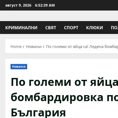
Skip
август 9, 2026
6:52:39 AM
to
content
КРИМИНАЛНИ
СВЯТ
СПОРТ
КЛЮКИ
ПО
Home
Новини
По големи от яйца са! Ледена бомба
Новини
По големи от яйца
бомбардировка по
България