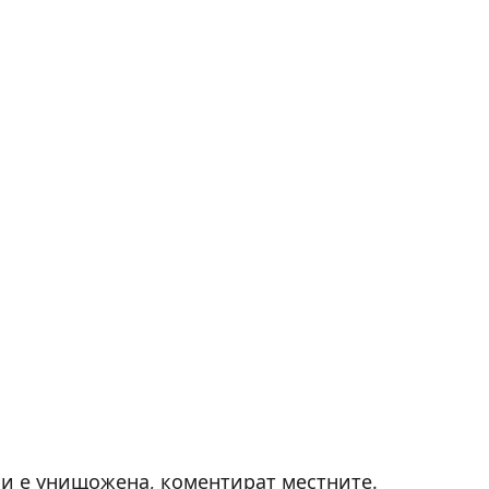
ни е унищожена, коментират местните.