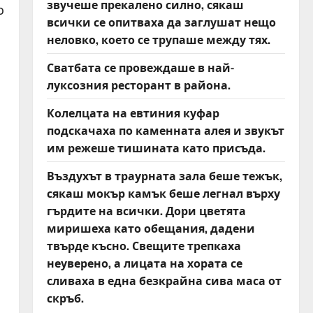
звучеше прекалено силно, сякаш
о
всички се опитваха да заглушат нещо
неловко, което се трупаше между тях.
Сватбата се провеждаше в най-
луксозния ресторант в района.
Колелцата на евтиния куфар
подскачаха по каменната алея и звукът
им режеше тишината като присъда.
Въздухът в траурната зала беше тежък,
сякаш мокър камък беше легнал върху
гърдите на всички. Дори цветята
миришеха като обещания, дадени
твърде късно. Свещите трепкаха
неуверено, а лицата на хората се
сливаха в една безкрайна сива маса от
скръб.