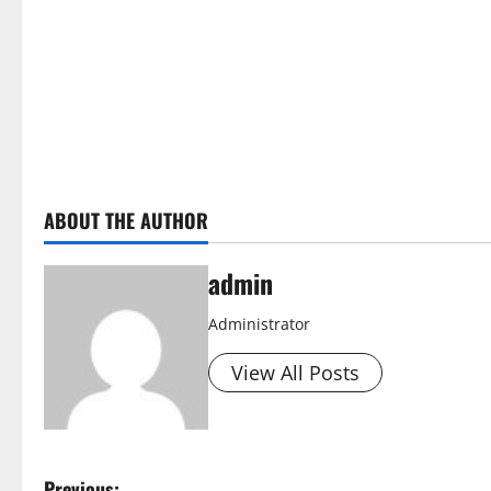
e
a
R
d
e
i
a
n
d
g
ABOUT THE AUTHOR
i
n
admin
g
Administrator
View All Posts
Previous: