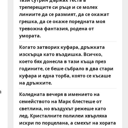
треперещите си ръце и се молех
линиите да се размият, да се окажат
грешка, да се окаже поредната моя
тревожна фантазия, родена от
умората.
Когато затворих куфара, дръжката
изскърца като въздишка. Всичко,
което бях донесла в тази къща през
годините, се беше събрало в два стари
куфара и една торба, която се късаше
на дръжките.
а
Коледната вечеря в имението на
семейството на Марк блестеше от
светлина, но въздухът режеше като
лед. Кристалните полилеи хвърляха
искри по порцелана, а смехът на хората