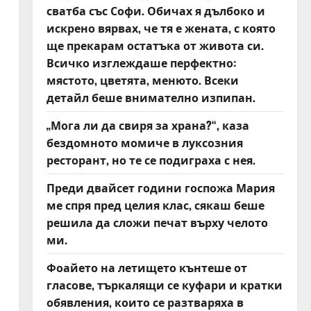
сватба със Софи. Обичах я дълбоко и
искрено вярвах, че тя е жената, с която
ще прекарам остатъка от живота си.
Всичко изглеждаше перфектно:
мястото, цветята, менюто. Всеки
детайл беше внимателно изпипан.
„Мога ли да свиря за храна?“, каза
бездомното момиче в луксозния
ресторант, но те се подиграха с нея.
Преди двайсет години госпожа Мария
ме спря пред целия клас, сякаш беше
решила да сложи печат върху челото
ми.
Фоайето на летището кънтеше от
гласове, търкалящи се куфари и кратки
обявления, които се разтваряха в