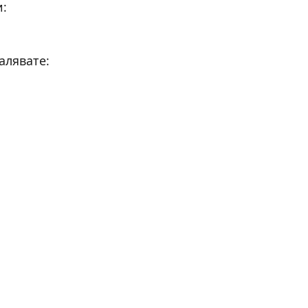
и:
алявате: