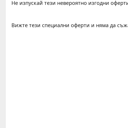
Не изпускай тези невероятно изгодни оферт
C
o
Вижте тези специални оферти и няма да съж
n
C
t
o
i
n
n
t
u
i
e
n
R
u
e