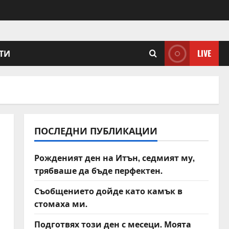
ТИ
LIVE
ПОСЛЕДНИ ПУБЛИКАЦИИ
Рожденият ден на Итън, седмият му,
трябваше да бъде перфектен.
Съобщението дойде като камък в
стомаха ми.
Подготвях този ден с месеци. Моята