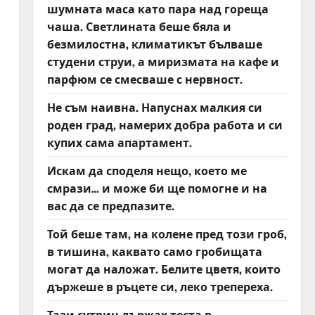
шумната маса като пара над гореща
чаша. Светлината беше бяла и
безмилостна, климатикът бълваше
студени струи, а миризмата на кафе и
парфюм се смесваше с нервност.
Не съм наивна. Напуснах малкия си
роден град, намерих добра работа и си
купих сама апартамент.
Искам да споделя нещо, което ме
смрази… и може би ще помогне и на
вас да се предпазите.
Той беше там, на колене пред този гроб,
в тишина, каквато само гробищата
могат да наложат. Белите цветя, които
държеше в ръцете си, леко трепереха.
Тази сутрин държах теста в