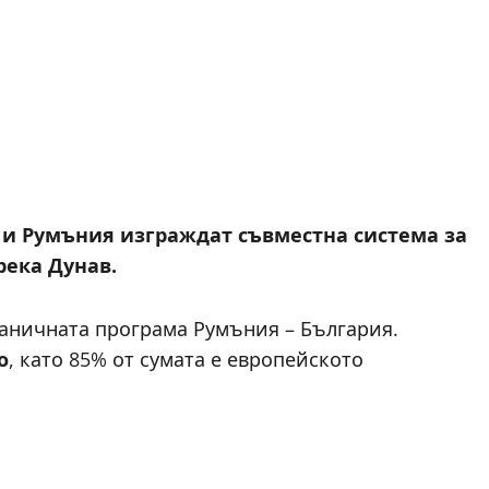
и Румъния изграждат съвместна система за
река Дунав.
раничната програма Румъния – България.
о
, като 85% от сумата е европейското