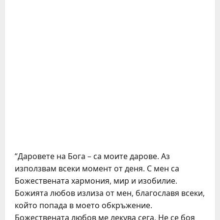
“Даровете на Бога – са моите дарове. Аз
използвам всеки момент от деня. С мен са
Божествената хармония, мир и изобилие.
Божията любов излиза от мен, благославя всеки,
който попада в моето обкръжение.
Божествената любов ме лекува сега. Не се боя