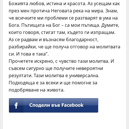
Божията любов, истина и красота. Аз усещам как
през мен протича Неговата река на мира. Знам,
че всичките ми проблеми се разтварят в ума на
Бога. Пътищата на Бог – са мои пътища. Думите,
които говоря, стигат там, където ги изпращам.
Аз се радвам и възнасям благодарност,
разбирайки, че ще получа отговор на молитвата
си. И това е така”.
Прочетете искрено, с чувство тази молитва. И
съвсем сигурно ще получите невероятни
резултати. Тази молитва е универсална.
Подходяща е за всеки и ще помогне за
подобряване на живота.