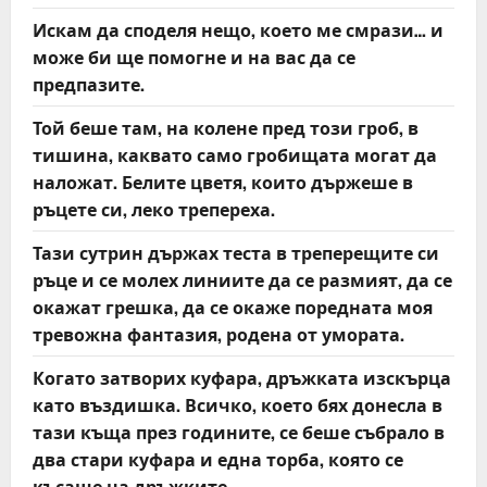
Искам да споделя нещо, което ме смрази… и
може би ще помогне и на вас да се
предпазите.
Той беше там, на колене пред този гроб, в
тишина, каквато само гробищата могат да
наложат. Белите цветя, които държеше в
ръцете си, леко трепереха.
Тази сутрин държах теста в треперещите си
ръце и се молех линиите да се размият, да се
окажат грешка, да се окаже поредната моя
тревожна фантазия, родена от умората.
Когато затворих куфара, дръжката изскърца
като въздишка. Всичко, което бях донесла в
тази къща през годините, се беше събрало в
два стари куфара и една торба, която се
късаше на дръжките.