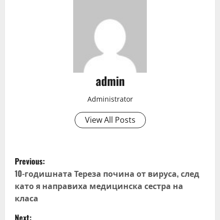
admin
Administrator
View All Posts
P
Previous:
o
10-годишната Тереза почина от вируса, след
като я направиха медицинска сестра на
s
класа
t
Next: