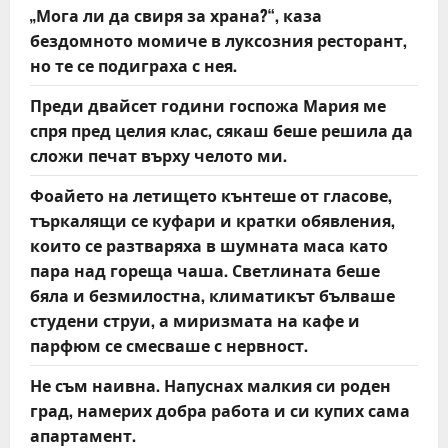
„Мога ли да свиря за храна?“, каза
бездомното момиче в луксозния ресторант,
но те се подиграха с нея.
Преди двайсет години госпожа Мария ме
спря пред целия клас, сякаш беше решила да
сложи печат върху челото ми.
Фоайето на летището кънтеше от гласове,
търкалящи се куфари и кратки обявления,
които се разтваряха в шумната маса като
пара над гореща чаша. Светлината беше
бяла и безмилостна, климатикът бълваше
студени струи, а миризмата на кафе и
парфюм се смесваше с нервност.
Не съм наивна. Напуснах малкия си роден
град, намерих добра работа и си купих сама
апартамент.