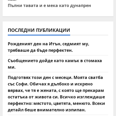
Пълни тавата и е мека като дунапрен
n
a
v
ПОСЛЕДНИ ПУБЛИКАЦИИ
i
Рожденият ден на Итън, седмият му,
трябваше да бъде перфектен.
g
Съобщението дойде като камък в стомаха
a
ми.
t
Подготвях този ден с месеци. Моята сватба
със Софи. Обичах я дълбоко и искрено
i
вярвах, че тя е жената, с която ще прекарам
o
остатъка от живота си. Всичко изглеждаше
перфектно: мястото, цветята, менюто. Всеки
n
детайл беше внимателно изпипан.