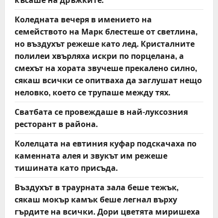
Коледната вечеря в имението на
семейството на Марк блестеше от светлина,
но въздухът режеше като лед. Кристалните
полилеи хвърляха искри по порцелана, а
смехът на хората звучеше прекалено силно,
сякаш всички се опитваха да заглушат нещо
неловко, което се трупаше между тях.
Сватбата се провеждаше в най-луксозния
ресторант в района.
Колелцата на евтиния куфар подскачаха по
каменната алея и звукът им режеше
тишината като присъда.
Въздухът в траурната зала беше тежък,
сякаш мокър камък беше легнал върху
гърдите на всички. Дори цветята миришеха