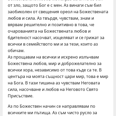
от зло, защото Бог е с мен. Аз винаги съм бил
заобиколен от свещения ореол на Божествената
любов и сила. Аз твърдя, чувствам, знам и
вярвам решително и позитивно в това, че
очарованията на Божествената любов и
бдителност насочват, изцеляват и се грижат за
всички в семейството ми и за тези, които аз
обичам.
Аз прощавам на всички и искрено излъчвам
Божествена любов, мир и доброжелателно за
всички хора, независимо от това къде са те. В
центъра на моята същност цари мир, това е мир
на Бога. В тази тишина аз чувствам Неговата
сила, насочване и любов на Неговото Свято
Присъствие.
Аз по Божествен начин се направлявам по
всичките ми пътища. Аз съм чисто русло за