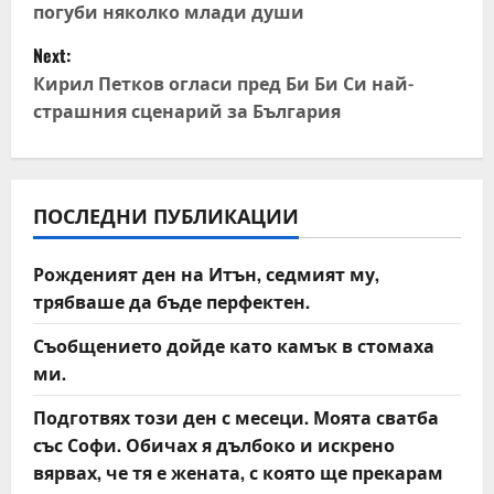
погуби няколко млади души
s
Next:
t
Кирил Петков огласи пред Би Би Си най-
страшния сценарий за България
n
a
v
ПОСЛЕДНИ ПУБЛИКАЦИИ
i
Рожденият ден на Итън, седмият му,
трябваше да бъде перфектен.
g
Съобщението дойде като камък в стомаха
a
ми.
t
Подготвях този ден с месеци. Моята сватба
със Софи. Обичах я дълбоко и искрено
i
вярвах, че тя е жената, с която ще прекарам