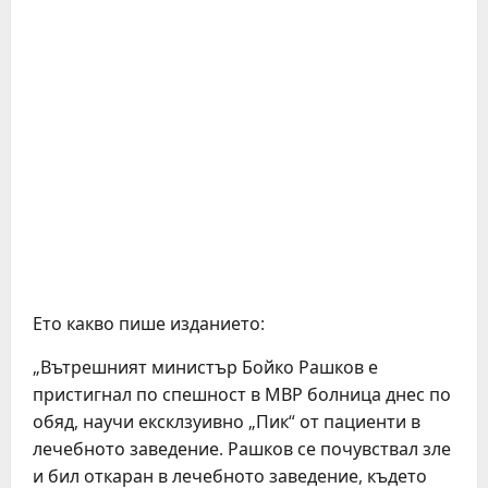
Ето какво пише изданието:
„Вътрешният министър Бойко Рашков е
пристигнал по спешност в МВР болница днес по
обяд, научи ексклзуивно „Пик“ от пациенти в
лечебното заведение. Рашков се почувствал зле
и бил откаран в лечебното заведение, където