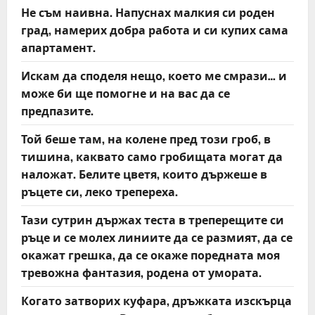
Не съм наивна. Напуснах малкия си роден
град, намерих добра работа и си купих сама
апартамент.
Искам да споделя нещо, което ме смрази… и
може би ще помогне и на вас да се
предпазите.
Той беше там, на колене пред този гроб, в
тишина, каквато само гробищата могат да
наложат. Белите цветя, които държеше в
ръцете си, леко трепереха.
Тази сутрин държах теста в треперещите си
ръце и се молех линиите да се размият, да се
окажат грешка, да се окаже поредната моя
тревожна фантазия, родена от умората.
Когато затворих куфара, дръжката изскърца