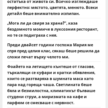
o
остатъка от живота си. Всичко изглеждаше
перфектно: мястото, цветята, менюто. Всеки
n
детайл беше внимателно изпипан.
„Мога ли да свиря за храна?“, каза
бездомното момиче в луксозния ресторант,
но те се подиграха с нея.
Преди двайсет години госпожа Мария ме
спря пред целия клас, сякаш беше решила да
сложи печат върху челото ми.
Фоайето на летището кънтеше от гласове,
търкалящи се куфари и кратки обявления,
които се разтваряха в шумната маса като
пара над гореща чаша. Светлината беше
бяла и безмилостна, климатикът бълваше
студени струи, а миризмата на кафе и
парфюм се смесваше с нервност.