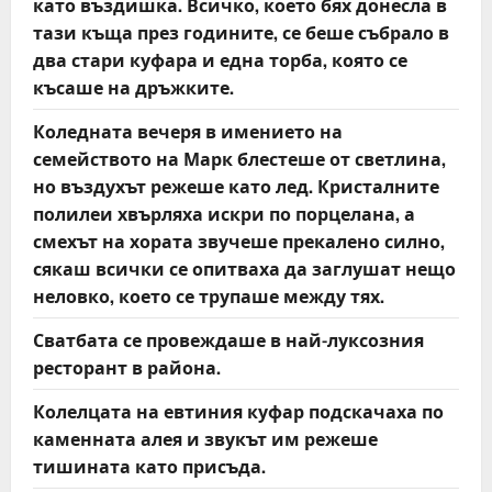
като въздишка. Всичко, което бях донесла в
тази къща през годините, се беше събрало в
два стари куфара и една торба, която се
късаше на дръжките.
Коледната вечеря в имението на
семейството на Марк блестеше от светлина,
но въздухът режеше като лед. Кристалните
полилеи хвърляха искри по порцелана, а
смехът на хората звучеше прекалено силно,
сякаш всички се опитваха да заглушат нещо
неловко, което се трупаше между тях.
Сватбата се провеждаше в най-луксозния
ресторант в района.
Колелцата на евтиния куфар подскачаха по
каменната алея и звукът им режеше
тишината като присъда.