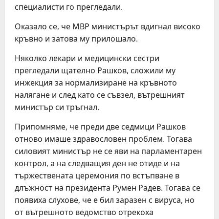
специалисти го прегледали.
Оказало се, че МВР министърът вдигнал високо
кръвно и затова му прилошало.
Няколко лекари и медицински сестри
прегледали щателно Рашков, сложили му
инжекция за нормализиране на кръвното
налягане и след като се съвзел, вътрешният
министър си тръгнал.
Припомняме, че преди две седмици Рашков
отново имаше здравословен проблем. Тогава
силовият министър не се яви на парламентарен
контрол, а на следващия ден не отиде и на
тържествената церемония по встъпване в
длъжност на президента Румен Радев. Тогава се
появиха слухове, че е бил заразен с вируса, но
от вътрешното ведомство отрекоха