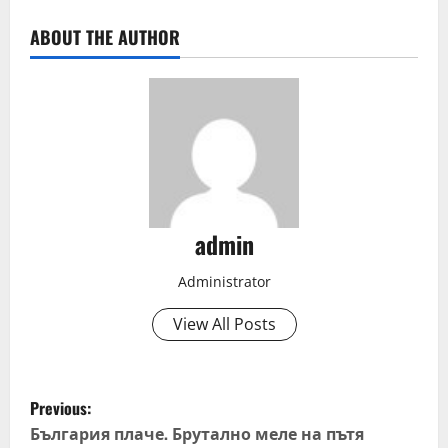
ABOUT THE AUTHOR
admin
Administrator
View All Posts
P
Previous:
o
България плаче. Брутално меле на пътя