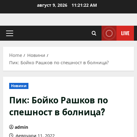
Skip
август 9, 2026
11:21:22 AM
to
content
LIVE
Primary
Menu
Home
Новини
Пик: Бойко Рашков по спешност в болница?
Новини
Пик: Бойко Рашков по
спешност в болница?
admin
февруари 11, 2022