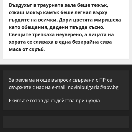
Въздухът в траурната зала беше тежък,
сякаш мокър камък беше легнал върху
гърдите на всички. Дори цветята миришеха
като обещания, дадени твърде късно.
Свещите трепкаха неуверено, а лицата на
хората се сливаха в една безкрайна сива
маса от скръб.
За реклама и още въпроси свързани с ПР се
свържете с нас на e-mail:
novinibulgaria@abv.bg
Екипът е готов да съдейства при нужда.