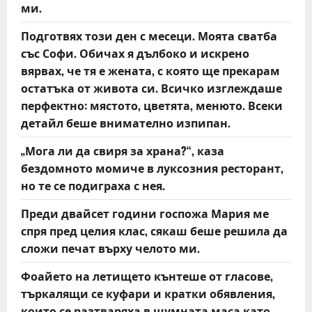
a
ми.
t
Подготвях този ден с месеци. Моята сватба
със Софи. Обичах я дълбоко и искрено
i
вярвах, че тя е жената, с която ще прекарам
o
остатъка от живота си. Всичко изглеждаше
перфектно: мястото, цветята, менюто. Всеки
n
детайл беше внимателно изпипан.
„Мога ли да свиря за храна?“, каза
бездомното момиче в луксозния ресторант,
но те се подиграха с нея.
Преди двайсет години госпожа Мария ме
спря пред целия клас, сякаш беше решила да
сложи печат върху челото ми.
Фоайето на летището кънтеше от гласове,
търкалящи се куфари и кратки обявления,
които се разтваряха в шумната маса като