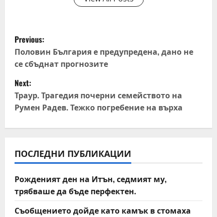
P
Previous:
o
Половин България е предупредена, дано не
се сбъднат прогнозите
s
Next:
t
Траур. Трагедия почерни семейството на
Румен Радев. Тежко погребение на върха
n
a
v
ПОСЛЕДНИ ПУБЛИКАЦИИ
i
Рожденият ден на Итън, седмият му,
трябваше да бъде перфектен.
g
Съобщението дойде като камък в стомаха