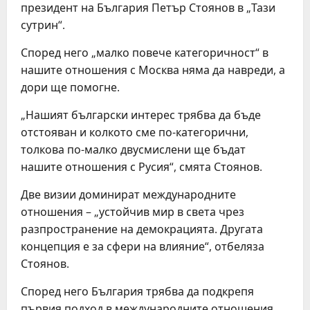
президент на България Петър Стоянов в „Тази
сутрин“.
Според него „малко повече категоричност“ в
нашите отношения с Москва няма да навреди, а
дори ще помогне.
„Нашият български интерес трябва да бъде
отстояван и колкото сме по-категорични,
толкова по-малко двусмислени ще бъдат
нашите отношения с Русия“, смята Стоянов.
Две визии доминират международните
отношения – „устойчив мир в света чрез
разпространение на демокрацията. Другата
концепция е за сфери на влияние“, отбеляза
Стоянов.
Според него България трябва да подкрепя
първия подход в международните отношения.