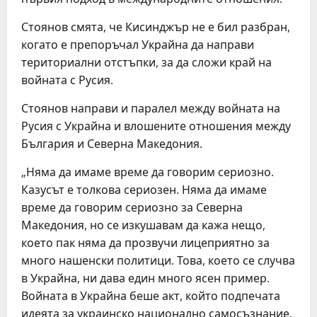
Стоянов смята, че Кисинджър не е бил разбран,
когато е препоръчал Украйна да направи
териториални отстъпки, за да сложи край на
войната с Русия.
Стоянов направи и паралел между войната на
Русия с Украйна и влошените отношения между
България и Северна Македония.
„Няма да имаме време да говорим сериозно.
Казусът е толкова сериозен. Няма да имаме
време да говорим сериозно за Северна
Македония, но се изкушавам да кажа нещо,
което пак няма да прозвучи лицеприятно за
много нашенски политици. Това, което се случва
в Украйна, ни дава един много ясен пример.
Войната в Украйна беше акт, който подпечата
идеята за украинско национално самосъзнание.