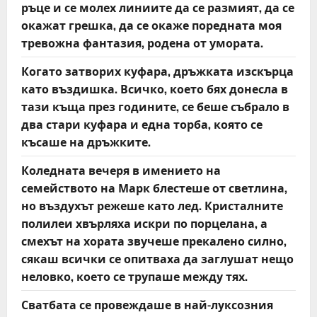
ръце и се молех линиите да се размият, да се
окажат грешка, да се окаже поредната моя
тревожна фантазия, родена от умората.
Когато затворих куфара, дръжката изскърца
като въздишка. Всичко, което бях донесла в
тази къща през годините, се беше събрало в
два стари куфара и една торба, която се
късаше на дръжките.
Коледната вечеря в имението на
семейството на Марк блестеше от светлина,
но въздухът режеше като лед. Кристалните
полилеи хвърляха искри по порцелана, а
смехът на хората звучеше прекалено силно,
сякаш всички се опитваха да заглушат нещо
неловко, което се трупаше между тях.
Сватбата се провеждаше в най-луксозния