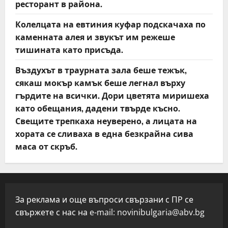
ресторант в района.
Колелцата на евтиния куфар подскачаха по
каменната алея и звукът им режеше
тишината като присъда.
Въздухът в траурната зала беше тежък,
сякаш мокър камък беше легнал върху
гърдите на всички. Дори цветята миришеха
като обещания, дадени твърде късно.
Свещите трепкаха неуверено, а лицата на
хората се сливаха в една безкрайна сива
маса от скръб.
За реклама и още въпроси свързани с ПР се
свържете с нас на e-mail:
novinibulgaria@abv.bg