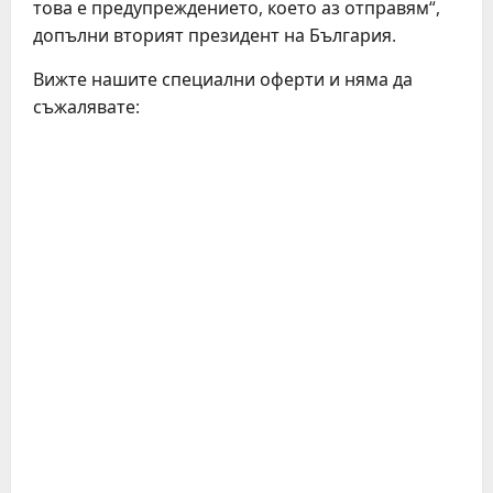
това е предупреждението, което аз отправям“,
допълни вторият президент на България.
Вижте нашите специални оферти и няма да
съжалявате:
C
o
n
t
i
n
u