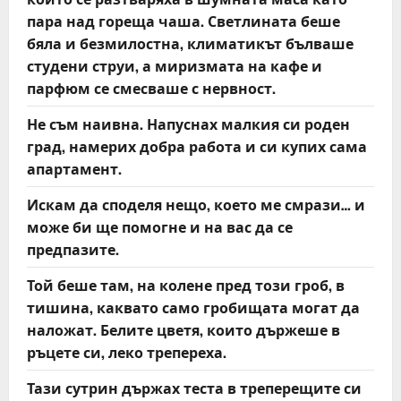
пара над гореща чаша. Светлината беше
бяла и безмилостна, климатикът бълваше
студени струи, а миризмата на кафе и
парфюм се смесваше с нервност.
Не съм наивна. Напуснах малкия си роден
град, намерих добра работа и си купих сама
апартамент.
Искам да споделя нещо, което ме смрази… и
може би ще помогне и на вас да се
предпазите.
Той беше там, на колене пред този гроб, в
тишина, каквато само гробищата могат да
наложат. Белите цветя, които държеше в
ръцете си, леко трепереха.
Тази сутрин държах теста в треперещите си