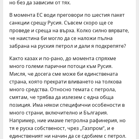
но без да зависим от тях.
В момента ЕС води преговори по шестия пакет
санкции срещу Русия. Съвсем скоро ще се
проведе и среща на върха. Колко силно вярвате,
че наистина би могло да се наложи пълна
забрана на руския петрол и дали я подкрепяте?
Както казах и по-рано, до момента спряхме
много големи парични потоци към Русия.
Мисля, че досега сме може би единствената
страна, която прекрати вливането на толкова
много средства. Относно темата с петрола,
смятам, че трябва да излезем с една обща
позиция. Има някои специфични особености в
много страни, включително и България.
Например, ние имаме петролна рафинерия, но
тя е руска собственост, чрез „Газпром“, и е
единственият ни начин да се сдобием с петрол.