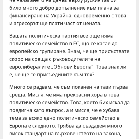
че налагането на данък върху руския газ би
било много добро допълнение към плана за
финансиране на Украйна, едновременно с това
и агресорът ще плати част от цената.
Вашата политическа партия все още няма
политическо семейство в ЕС, що се касае до
европейско групиране. Знам, че ще присъствате
скоро на среща с ръководителите на
евролибералите „Обнови Европа“. Това знак ли
е, че ще се присъедините към тях?
Много се радвам, че съм поканен на тази първа
среща. Мисля, че има прекрасни хора в това
политическо семейство. Това, което бих искал да
повдигна като въпрос, а и мисля, че е хубава
тема за всяко едно политическо семейство в
Европа е следното: Трябва да създадем много
висок стандарт на върховенството на закона,