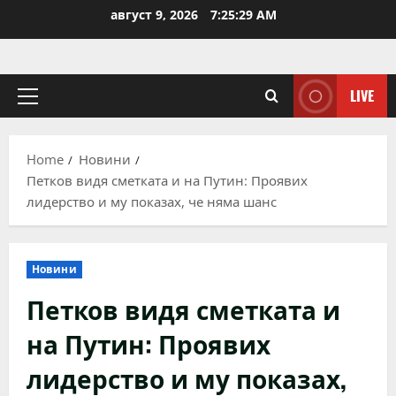
Skip
август 9, 2026
7:25:30 AM
to
content
LIVE
Primary
Menu
Home
Новини
Петков видя сметката и на Путин: Проявих
лидерство и му показах, че няма шанс
Новини
Петков видя сметката и
на Путин: Проявих
лидерство и му показах,