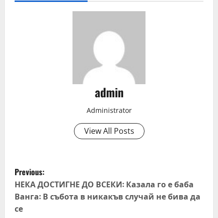
admin
Administrator
View All Posts
P
Previous:
o
НЕКА ДОСТИГНЕ ДО ВСЕКИ: Казала го е баба
Ванга: В събота в никакъв случай не бива да
s
се