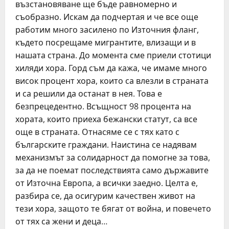
възстановяване ще бъде равномерно и
съобразно. Искам да подчертая и че все още
работим много засилено по Източния фланг,
където посрещаме мигрантите, влизащи и в
нашата страна. До момента сме приели стотици
хиляди хора. Горд съм да кажа, че имаме много
висок процент хора, които са влезли в страната
и са решили да останат в нея. Това е
безпрецедентно. Всъщност 98 процента на
хората, които приеха бежански статут, са все
още в страната. Отнасяме се с тях като с
българските граждани. Наистина се надявам
механизмът за солидарност да помогне за това,
за да не поемат последствията само държавите
от Източна Европа, а всички заедно. Целта е,
разбира се, да осигурим качествен живот на
тези хора, защото те бягат от война, и повечето
от тях са жени и деца…