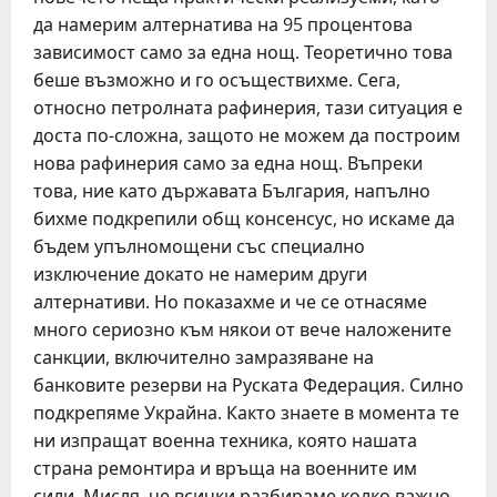
да намерим алтернатива на 95 процентова
зависимост само за една нощ. Теоретично това
беше възможно и го осъществихме. Сега,
относно петролната рафинерия, тази ситуация е
доста по-сложна, защото не можем да построим
нова рафинерия само за една нощ. Въпреки
това, ние като държавата България, напълно
бихме подкрепили общ консенсус, но искаме да
бъдем упълномощени със специално
изключение докато не намерим други
алтернативи. Но показахме и че се отнасяме
много сериозно към някои от вече наложените
санкции, включително замразяване на
банковите резерви на Руската Федерация. Силно
подкрепяме Украйна. Както знаете в момента те
ни изпращат военна техника, която нашата
страна ремонтира и връща на военните им
сили. Мисля, че всички разбираме колко важно