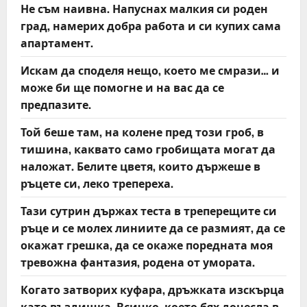
Не съм наивна. Напуснах малкия си роден
град, намерих добра работа и си купих сама
апартамент.
Искам да споделя нещо, което ме смрази… и
може би ще помогне и на вас да се
предпазите.
Той беше там, на колене пред този гроб, в
тишина, каквато само гробищата могат да
наложат. Белите цветя, които държеше в
ръцете си, леко трепереха.
Тази сутрин държах теста в треперещите си
ръце и се молех линиите да се размият, да се
окажат грешка, да се окаже поредната моя
тревожна фантазия, родена от умората.
Когато затворих куфара, дръжката изскърца
като въздишка. Всичко, което бях донесла в