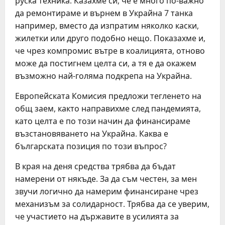
руска техника. Казахме си, че е много по-важно
да ремонтираме и върнем в Украйна 7 танка
например, вместо да изпратим няколко каски,
жилетки или друго подобно нещо. Показахме и,
че чрез компромис вътре в коалицията, отново
може да постигнем целта си, а тя е да окажем
възможно най-голяма подкрепа на Украйна.
Европейската Комисия предложи тегленето на
общ заем, както направихме след пандемията,
като целта е по този начин да финансираме
възстановяването на Украйна. Каква е
българската позиция по този въпрос?
В края на деня средства трябва да бъдат
намерени от някъде. За да съм честен, за мен
звучи логично да намерим финансиране чрез
механизъм за солидарност. Трябва да се уверим,
че участието на държавите в усилията за