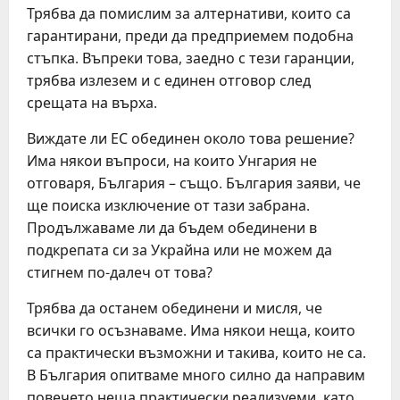
Трябва да помислим за алтернативи, които са
гарантирани, преди да предприемем подобна
стъпка. Въпреки това, заедно с тези гаранции,
трябва излезем и с единен отговор след
срещата на върха.
Виждате ли ЕС обединен около това решение?
Има някои въпроси, на които Унгария не
отговаря, България – също. България заяви, че
ще поиска изключение от тази забрана.
Продължаваме ли да бъдем обединени в
подкрепата си за Украйна или не можем да
стигнем по-далеч от това?
Трябва да останем обединени и мисля, че
всички го осъзнаваме. Има някои неща, които
са практически възможни и такива, които не са.
В България опитваме много силно да направим
повечето неща практически реализуеми, като