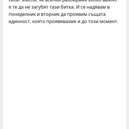
е те да не загубят тази битка. И се надявам в
понеделник и вторник да проявим същата
единност, която проявявахме и до този момент.