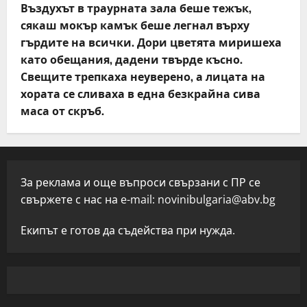
Въздухът в траурната зала беше тежък,
сякаш мокър камък беше легнал върху
гърдите на всички. Дори цветята миришеха
като обещания, дадени твърде късно.
Свещите трепкаха неуверено, а лицата на
хората се сливаха в една безкрайна сива
маса от скръб.
За реклама и още въпроси свързани с ПР се
свържете с нас на e-mail:
novinibulgaria@abv.bg
Екипът е готов да съдейства при нужда.