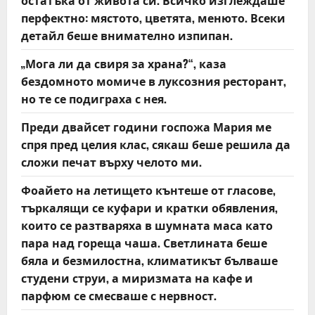
остатъка от живота си. Всичко изглеждаше
перфектно: мястото, цветята, менюто. Всеки
детайл беше внимателно изпипан.
„Мога ли да свиря за храна?“, каза
бездомното момиче в луксозния ресторант,
но те се подиграха с нея.
Преди двайсет години госпожа Мария ме
спря пред целия клас, сякаш беше решила да
сложи печат върху челото ми.
Фоайето на летището кънтеше от гласове,
търкалящи се куфари и кратки обявления,
които се разтваряха в шумната маса като
пара над гореща чаша. Светлината беше
бяла и безмилостна, климатикът бълваше
студени струи, а миризмата на кафе и
парфюм се смесваше с нервност.