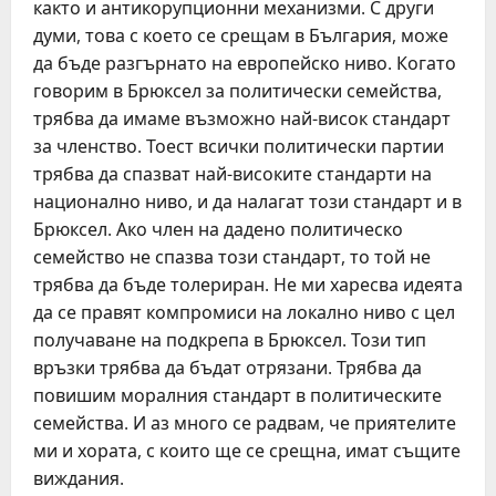
както и антикорупционни механизми. С други
думи, това с което се срещам в България, може
да бъде разгърнато на европейско ниво. Когато
говорим в Брюксел за политически семейства,
трябва да имаме възможно най-висок стандарт
за членство. Тоест всички политически партии
трябва да спазват най-високите стандарти на
национално ниво, и да налагат този стандарт и в
Брюксел. Ако член на дадено политическо
семейство не спазва този стандарт, то той не
трябва да бъде толериран. Не ми харесва идеята
да се правят компромиси на локално ниво с цел
получаване на подкрепа в Брюксел. Този тип
връзки трябва да бъдат отрязани. Трябва да
повишим моралния стандарт в политическите
семейства. И аз много се радвам, че приятелите
ми и хората, с които ще се срещна, имат същите
виждания.