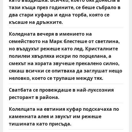
тази къща през годините, се беше събрало в
два стари куфара и една торба, която се
късаше на дръжките.
Коледната вечеря в имението на
семейството на Марк блестеше от светлина,
но въздухът режеше като лед. Кристалните
полилеи хвърляха искри по порцелана, а
смехът на хората звучеше прекалено силно,
сякаш всички се опитваха да заглушат нещо
неловко, което се трупаше между тях.
Сватбата се провеждаше в най-луксозния
ресторант в района.
Колелцата на евтиния куфар подскачаха по
каменната алея и звукът им режеше
тишината като присъда.