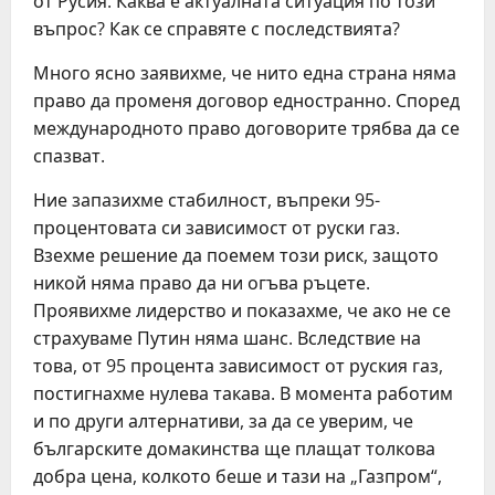
от Русия. Каква е актуалната ситуация по този
въпрос? Как се справяте с последствията?
Много ясно заявихме, че нито една страна няма
право да променя договор едностранно. Според
международното право договорите трябва да се
спазват.
Ние запазихме стабилност, въпреки 95-
процентовата си зависимост от руски газ.
Взехме решение да поемем този риск, защото
никой няма право да ни огъва ръцете.
Проявихме лидерство и показахме, че ако не се
страхуваме Путин няма шанс. Вследствие на
това, от 95 процента зависимост от руския газ,
постигнахме нулева такава. В момента работим
и по други алтернативи, за да се уверим, че
българските домакинства ще плащат толкова
добра цена, колкото беше и тази на „Газпром“,