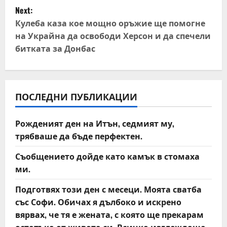
t
Next:
Кулеба каза кое мощно оръжие ще помогне
n
на Украйна да освободи Херсон и да спечели
битката за Донбас
a
v
i
ПОСЛЕДНИ ПУБЛИКАЦИИ
g
Рожденият ден на Итън, седмият му,
a
трябваше да бъде перфектен.
t
Съобщението дойде като камък в стомаха
ми.
i
Подготвях този ден с месеци. Моята сватба
o
със Софи. Обичах я дълбоко и искрено
вярвах, че тя е жената, с която ще прекарам
n