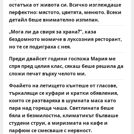
o
остатъка от живота си. Всичко изглеждаше
перфектно: мястото, цветята, менюто. Всеки
n
детайл беше внимателно изпипан.
„Мога ли да свиря за храна?“, каза
бездомното момиче в луксозния ресторант,
но те се подиграха с нея.
Преди двайсет години госпожа Мария ме
спря пред целия клас, сякаш беше решила да
сложи печат върху челото ми.
Фоайето на летището кънтеше от гласове,
търкалящи се куфари и кратки обявления,
които се разтваряха в шумната маса като
пара над гореща чаша. Светлината беше
бяла и безмилостна, климатикът бълваше
студени струи, а миризмата на кафе и
парфюм се смесваше с нервност.