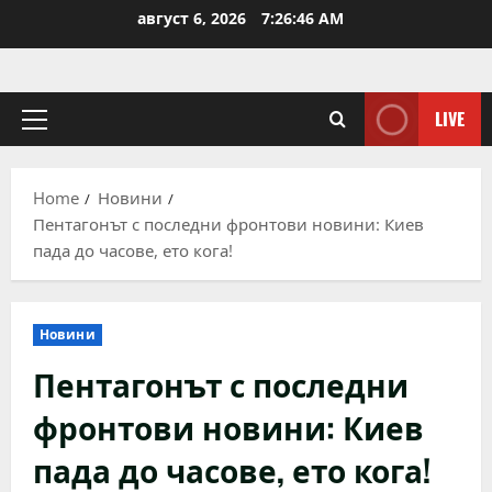
Skip
август 6, 2026
7:26:47 AM
to
content
LIVE
Primary
Menu
Home
Новини
Пентагонът с последни фронтови новини: Киев
пада до часове, ето кога!
Новини
Пентагонът с последни
фронтови новини: Киев
пада до часове, ето кога!