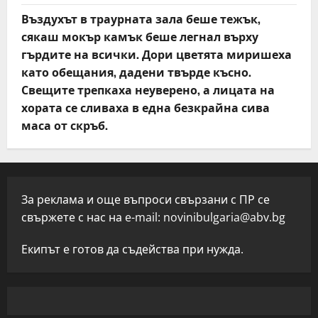
Въздухът в траурната зала беше тежък,
сякаш мокър камък беше легнал върху
гърдите на всички. Дори цветята миришеха
като обещания, дадени твърде късно.
Свещите трепкаха неуверено, а лицата на
хората се сливаха в една безкрайна сива
маса от скръб.
За реклама и още въпроси свързани с ПР се
свържете с нас на e-mail:
novinibulgaria@abv.bg
Екипът е готов да съдейства при нужда.