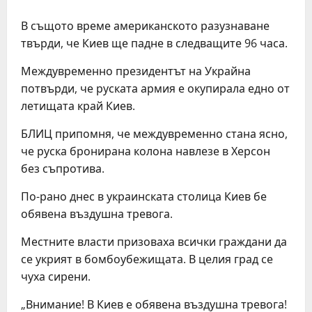
В същото време американското разузнаване
твърди, че Киев ще падне в следващите 96 часа.
Междувременно президентът на Украйна
потвърди, че руската армия е окупирала едно от
летищата край Киев.
БЛИЦ припомня, че междувременно стана ясно,
че руска бронирана колона навлезе в Херсон
без съпротива.
По-рано днес в украинската столица Киев бе
обявена въздушна тревога.
Местните власти призоваха всички граждани да
се укрият в бомбоубежищата. В целия град се
чуха сирени.
„Внимание! В Киев е обявена въздушна тревога!