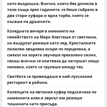
като въздишка. Всичко, което бях донесла в
тази къща през годините, се беше събрало в
два стари куфара и една торба, която се
късаше на дръжките.
Коледната вечеря в имението на
семейството на Марк блестеше от светлина,
но въздухът режеше като лед. Кристалните
полилеи хвърляха искри по порцелана, а
смехът на хората звучеше прекалено силно,
сякаш всички се опитваха да заглушат нещо
неловко, което се трупаше между тях.
Сватбата се провеждаше в най-луксозния
ресторант в района.
Колелцата на евтиния куфар подскачаха по
каменната алея и звукът им режеше
тишината като присъда.