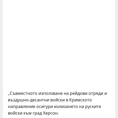
„Съвместното използване на рейдови отряди и
въздушно-десантни войски в Кримското
направление осигури излизането на руските
войски към град Херсон.