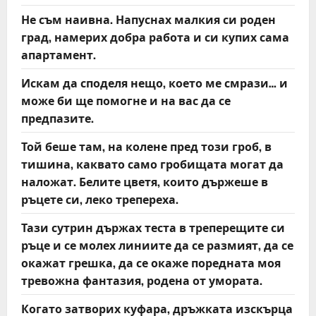
Не съм наивна. Напуснах малкия си роден
град, намерих добра работа и си купих сама
апартамент.
Искам да споделя нещо, което ме смрази… и
може би ще помогне и на вас да се
предпазите.
Той беше там, на колене пред този гроб, в
тишина, каквато само гробищата могат да
наложат. Белите цветя, които държеше в
ръцете си, леко трепереха.
Тази сутрин държах теста в треперещите си
ръце и се молех линиите да се размият, да се
окажат грешка, да се окаже поредната моя
тревожна фантазия, родена от умората.
Когато затворих куфара, дръжката изскърца