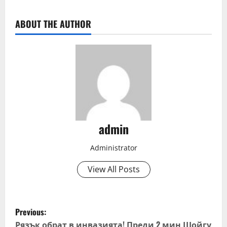
ABOUT THE AUTHOR
admin
Administrator
View All Posts
P
Previous:
Рязък обрат в инвазията! Преди 2 мин Шойгу