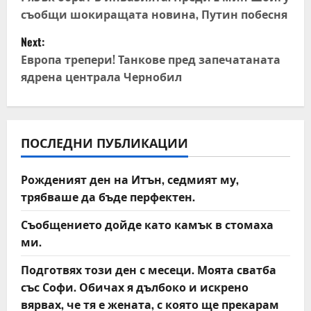
o
съобщи шокиращата новина, Путин побесня
s
Next:
t
Европа трепери! Танкове пред запечатаната
ядрена централа Чернобил
n
a
v
ПОСЛЕДНИ ПУБЛИКАЦИИ
i
Рожденият ден на Итън, седмият му,
трябваше да бъде перфектен.
g
Съобщението дойде като камък в стомаха
a
ми.
t
Подготвях този ден с месеци. Моята сватба
със Софи. Обичах я дълбоко и искрено
i
вярвах, че тя е жената, с която ще прекарам