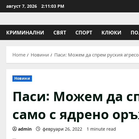
Skip
август 7, 2026
2:11:04 PM
to
content
КРИМИНАЛНИ
СВЯТ
СПОРТ
КЛЮКИ
ПО
Home
Новини
Паси: Можем да спрем руския агресо
Новини
Паси: Можем да с
само с ядрено ор
admin
февруари 26, 2022
1 minute read