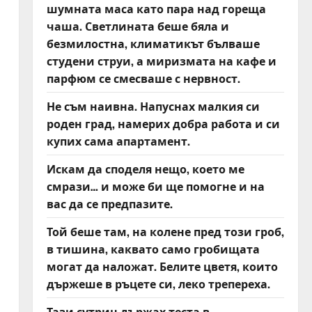
шумната маса като пара над гореща
чаша. Светлината беше бяла и
безмилостна, климатикът бълваше
студени струи, а миризмата на кафе и
парфюм се смесваше с нервност.
Не съм наивна. Напуснах малкия си
роден град, намерих добра работа и си
купих сама апартамент.
Искам да споделя нещо, което ме
смрази… и може би ще помогне и на
вас да се предпазите.
Той беше там, на колене пред този гроб,
в тишина, каквато само гробищата
могат да наложат. Белите цветя, които
държеше в ръцете си, леко трепереха.
Тази сутрин държах теста в