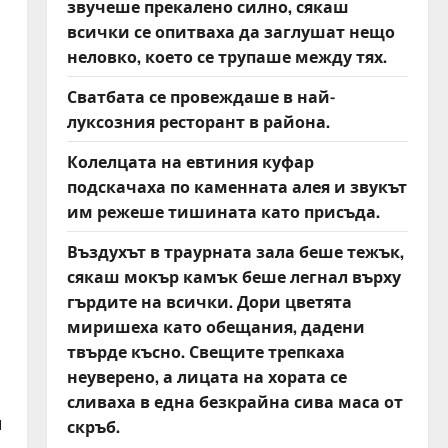
звучеше прекалено силно, сякаш
всички се опитваха да заглушат нещо
неловко, което се трупаше между тях.
Сватбата се провеждаше в най-
луксозния ресторант в района.
Колелцата на евтиния куфар
подскачаха по каменната алея и звукът
им режеше тишината като присъда.
Въздухът в траурната зала беше тежък,
сякаш мокър камък беше легнал върху
гърдите на всички. Дори цветята
миришеха като обещания, дадени
твърде късно. Свещите трепкаха
неуверено, а лицата на хората се
сливаха в една безкрайна сива маса от
и
скръб.