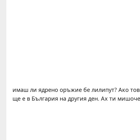
имаш ли ядрено оръжие бе лилипут? Ако тов
ще е в България на другия ден. Ах ти мишоче,