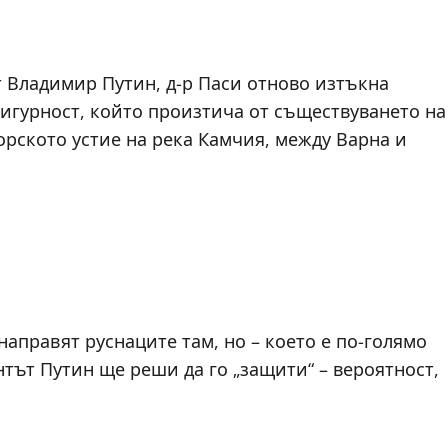
т Владимир Путин, д-р Паси отново изтъкна
игурност, който произтича от съществуването на
орското устие на река Камчия, между Варна и
направят руснаците там, но – което е по-голямо
нтът Путин ще реши да го „защити“ – вероятност,