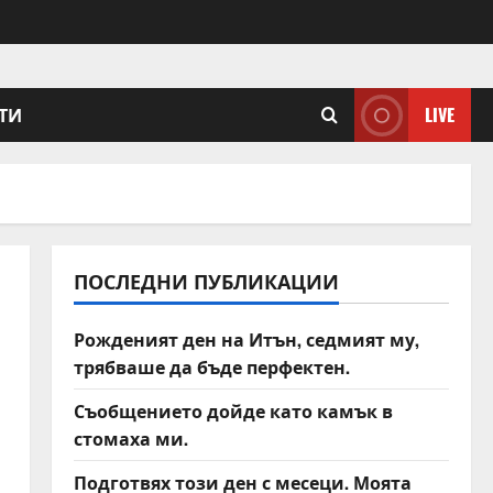
ТИ
LIVE
ПОСЛЕДНИ ПУБЛИКАЦИИ
Рожденият ден на Итън, седмият му,
трябваше да бъде перфектен.
Съобщението дойде като камък в
стомаха ми.
Подготвях този ден с месеци. Моята