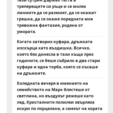
треперещите си ръце и се молех
линиите да се размият, да се окажат
грешка, да се окаже поредната моя
тревожна фантазия, родена от
умората.
Когато затворих куфара, дръжката
изскърца като въздишка. Всичко,
което бях донесла в тази къща през
годините, се беше събрало в два стари
куфара и една торба, която се късаше
на дръжките.
Коледната вечеря в имението на
семейството на Марк блестеше от
светлина, но въздухът режеше като
лед. Кристалните полилеи хвърляха
искри по порцелана, а смехът на хората