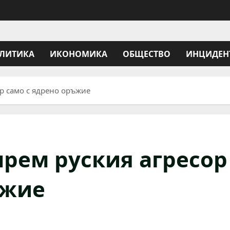
ЛИТИКА
ИКОНОМИКА
ОБЩЕСТВО
ИНЦИДЕН
р само с ядрено оръжие
прем руския агресор
ъжие