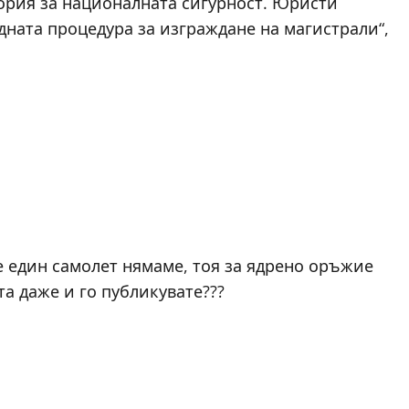
тория за националната сигурност. Юристи
одната процедура за изграждане на магистрали“,
Ние един самолет нямаме, тоя за ядрено оръжие
а даже и го публикувате???