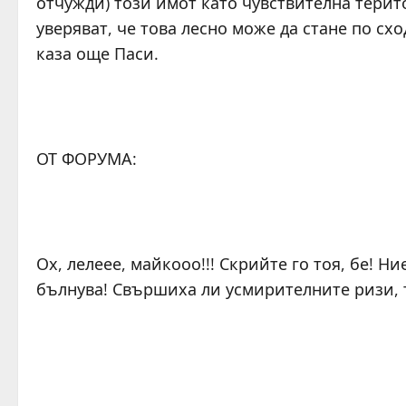
отчужди) този имот като чувствителна тери
уверяват, че това лесно може да стане по сх
каза още Паси.
ОТ ФОРУМА:
Ох, лелеее, майкооо!!! Скрийте го тоя, бе! 
бълнува! Свършиха ли усмирителните ризи, т