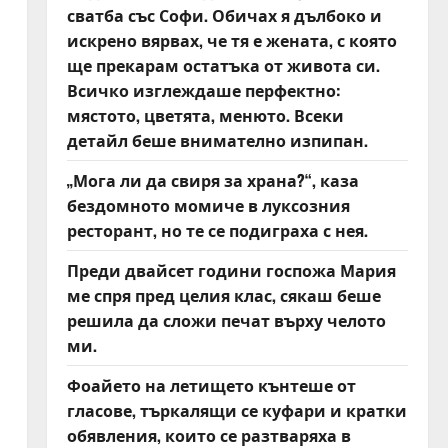
сватба със Софи. Обичах я дълбоко и
искрено вярвах, че тя е жената, с която
ще прекарам остатъка от живота си.
Всичко изглеждаше перфектно:
мястото, цветята, менюто. Всеки
детайл беше внимателно изпипан.
„Мога ли да свиря за храна?“, каза
бездомното момиче в луксозния
ресторант, но те се подиграха с нея.
Преди двайсет години госпожа Мария
ме спря пред целия клас, сякаш беше
решила да сложи печат върху челото
ми.
Фоайето на летището кънтеше от
гласове, търкалящи се куфари и кратки
обявления, които се разтваряха в