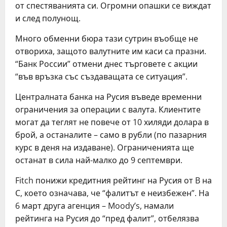
от спестяванията си. Огромни опашки се виждат
и след полунощ.
Много обменни бюра тази сутрин въобще не
отвориха, защото валутните им каси са празни.
“Банк России” отмени днес търговете с акции
“във връзка със създаващата се ситуация”.
Централната банка на Русия въведе временни
ограничения за операции с валута. Клиентите
могат да теглят не повече от 10 хиляди долара в
брой, а останалите – само в рубли (по пазарния
курс в деня на издаване). Ограниченията ще
останат в сила най-малко до 9 септември.
Fitch понижи кредитния рейтинг на Русия от B на
С, което означава, че “фалитът е неизбежен”. На
6 март друга агенция – Moodyʼs, намали
рейтинга на Русия до “пред фалит”, отбелязва