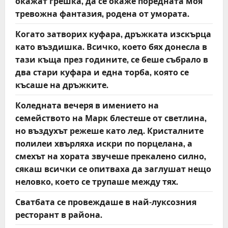
окажат грешка, да се окаже поредната моя
тревожна фантазия, родена от умората.
Когато затворих куфара, дръжката изскърца
като въздишка. Всичко, което бях донесла в
тази къща през годините, се беше събрало в
два стари куфара и една торба, която се
късаше на дръжките.
Коледната вечеря в имението на
семейството на Марк блестеше от светлина,
но въздухът режеше като лед. Кристалните
полилеи хвърляха искри по порцелана, а
смехът на хората звучеше прекалено силно,
сякаш всички се опитваха да заглушат нещо
неловко, което се трупаше между тях.
Сватбата се провеждаше в най-луксозния
ресторант в района.