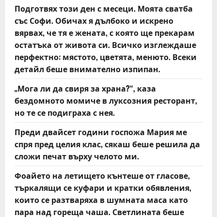
Подготвях този ден с месеци. Моята сватба
i
със Софи. Обичах я дълбоко и искрено
o
вярвах, че тя е жената, с която ще прекарам
остатъка от живота си. Всичко изглеждаше
n
перфектно: мястото, цветята, менюто. Всеки
детайл беше внимателно изпипан.
„Мога ли да свиря за храна?“, каза
бездомното момиче в луксозния ресторант,
но те се подиграха с нея.
Преди двайсет години госпожа Мария ме
спря пред целия клас, сякаш беше решила да
сложи печат върху челото ми.
Фоайето на летището кънтеше от гласове,
търкалящи се куфари и кратки обявления,
които се разтваряха в шумната маса като
пара над гореща чаша. Светлината беше