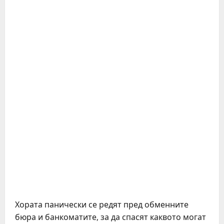
Хората панически се редят пред обменните
бюра и банкоматите, за да спасят каквото могат