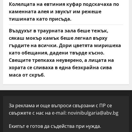
Колелцата на евтиния куфар подскачаха по
каменната алея и звукът им режеше
тишината като присъда.
Въздухът в траурната зала беше тежък,
сякаш мокър камък беше легнал върху
гърдите на всички. Дори цветята миришеха
като обещания, дадени твърде късно.
Свещите трепкаха неуверено, а лицата на
хората се сливаха в една безкрайна сива
маса от скръб.
За реклама и още въпроси свързани с ПР се
свържете с нас на e-mail:
novinibulgaria@abv.bg
Екипът е готов да съдейства при нужда.