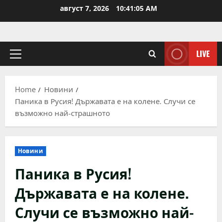
Skip
август 7, 2026
10:41:06 AM
to
content
LIVE
Primary
Menu
Home
Новини
Паника в Русия! Държавата е на колене. Случи се
възможно най-страшното
Новини
Паника в Русия!
Държавата е на колене.
Случи се възможно най-