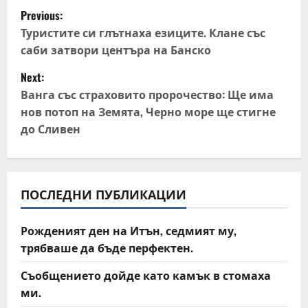
P
Previous:
o
Туристите си глътнаха езиците. Клане със
саби затвори центъра на Банско
s
Next:
t
Ванга със страховито пророчество: Ще има
нов потоп на Земята, Черно море ще стигне
n
до Сливен
a
v
ПОСЛЕДНИ ПУБЛИКАЦИИ
i
Рожденият ден на Итън, седмият му,
g
трябваше да бъде перфектен.
a
Съобщението дойде като камък в стомаха
t
ми.