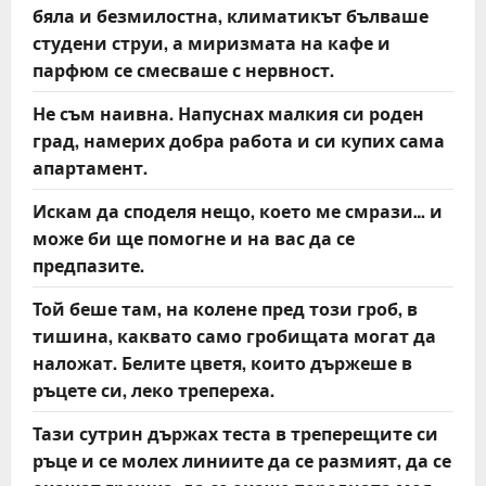
бяла и безмилостна, климатикът бълваше
студени струи, а миризмата на кафе и
парфюм се смесваше с нервност.
Не съм наивна. Напуснах малкия си роден
град, намерих добра работа и си купих сама
апартамент.
Искам да споделя нещо, което ме смрази… и
може би ще помогне и на вас да се
предпазите.
Той беше там, на колене пред този гроб, в
тишина, каквато само гробищата могат да
наложат. Белите цветя, които държеше в
ръцете си, леко трепереха.
Тази сутрин държах теста в треперещите си
ръце и се молех линиите да се размият, да се