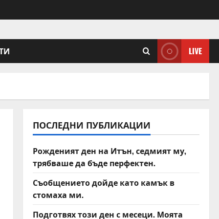
ТИ
LIVE
ПОСЛЕДНИ ПУБЛИКАЦИИ
Рожденият ден на Итън, седмият му,
трябваше да бъде перфектен.
Съобщението дойде като камък в
стомаха ми.
Подготвях този ден с месеци. Моята