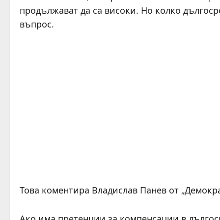
продължават да са високи. Но колко дългоср
въпрос.
Това коментира Владислав Панев от „Демокра
Ако има претенции за компенсации в дългоср