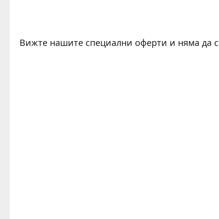
Вижте нашите специални оферти и няма да 
C
o
n
t
i
n
u