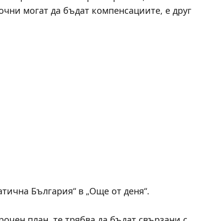
очни могат да бъдат компенсациите, е друг
тична България“ в „Още от деня“.
очен план, те трябва да бъдат свързани с