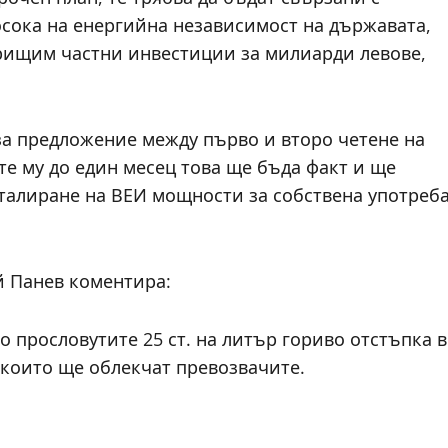
осока на енергийна независимост на държавата,
рищим частни инвестиции за милиарди левове,
за предложение между първо и второ четене на
те му до един месец това ще бъда факт и ще
сталиране на ВЕИ мощности за собствена употреб
й Панев коментира:
 прословутите 25 ст. на литър гориво отстъпка в
, които ще облекчат превозвачите.