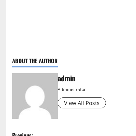
e
R
e
a
d
ABOUT THE AUTHOR
i
n
admin
g
Administrator
View All Posts
Previous: