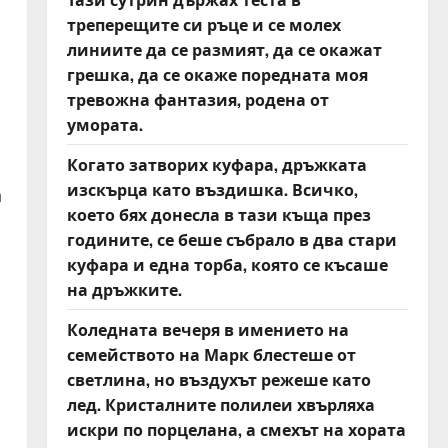
треперещите си ръце и се молех
линиите да се размият, да се окажат
грешка, да се окаже поредната моя
тревожна фантазия, родена от
умората.
Когато затворих куфара, дръжката
изскърца като въздишка. Всичко,
а
което бях донесла в тази къща през
годините, се беше събрало в два стари
куфара и една торба, която се късаше
на дръжките.
Коледната вечеря в имението на
семейството на Марк блестеше от
светлина, но въздухът режеше като
лед. Кристалните полилеи хвърляха
искри по порцелана, а смехът на хората