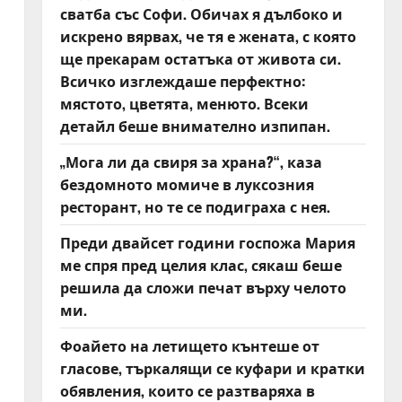
сватба със Софи. Обичах я дълбоко и
искрено вярвах, че тя е жената, с която
ще прекарам остатъка от живота си.
Всичко изглеждаше перфектно:
мястото, цветята, менюто. Всеки
детайл беше внимателно изпипан.
„Мога ли да свиря за храна?“, каза
бездомното момиче в луксозния
ресторант, но те се подиграха с нея.
Преди двайсет години госпожа Мария
ме спря пред целия клас, сякаш беше
решила да сложи печат върху челото
ми.
Фоайето на летището кънтеше от
гласове, търкалящи се куфари и кратки
обявления, които се разтваряха в