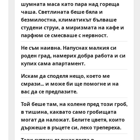
шумната маса като пара над гореща
чаша. Светлината беше бяла и
безмилостна, климатикът бълваше
студени струи, а миризмата на кафе и
парфюм се смесваше с нервност.
Не съм наивна. Напуснах малкия си
роден град, намерих добра работа и си
купих сама апартамент.
Искам да споделя нещо, което ме
смрази… и може би ще помогне и на
вас да се предпазите.
Той беше там, на колене пред този гроб,
в тишина, каквато само гробищата
могат да наложат. Белите цветя, които
държеше в ръцете си, леко трепереха.
Тази сутрин държах теста в