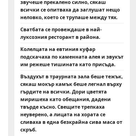
звучеше прекалено силно, сякаш
всички се опитваха да заглушат нещо
неловко, което се трупаше между тях.
Сватбата се провеждаше в най-
луксозния ресторант в района.
Колелцата на евтиния куфар
подскачаха по каменната алея и звукът
им режеше тишината като присъда.
Въздухът в траурната зала беше тежък,
сякаш мокър камък беше легнал върху
гърдите на всички. Дори цветята
миришеха като обещания, дадени
твърде късно. Свещите трепкаха
неуверено, а лицата на хората се
сливаха в една безкрайна сива маса от
скръб.