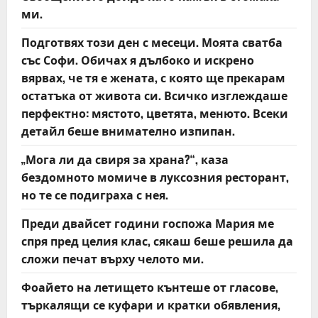
t
ми.
Подготвях този ден с месеци. Моята сватба
i
със Софи. Обичах я дълбоко и искрено
o
вярвах, че тя е жената, с която ще прекарам
остатъка от живота си. Всичко изглеждаше
n
перфектно: мястото, цветята, менюто. Всеки
детайл беше внимателно изпипан.
„Мога ли да свиря за храна?“, каза
бездомното момиче в луксозния ресторант,
но те се подиграха с нея.
Преди двайсет години госпожа Мария ме
спря пред целия клас, сякаш беше решила да
сложи печат върху челото ми.
Фоайето на летището кънтеше от гласове,
търкалящи се куфари и кратки обявления,