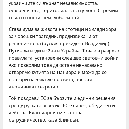
украинците си върнат независимостта,
суверенитета, териториалната цялост. Стремим
се да го постигнем, добави той.
Става дума за живота на стотици и хиляди хора,
за човешки трагедии, предизвикани от
решението на (руския президент Владимир)
Путин да води война в Украйна. Това е в разрез с
правилата, установени след две световни войни.
Ако позволим това да остане ненаказано,
отваряме кутията на Пандора и може да се
повтори навсякъде по света, посочи
държавният секретар.
Той поздрави ЕС за бързите и единни решения
срещу руската агресия. ЕС е силен, обединен и
действа. Благодарни сме за това
сътрудничество, каза Блинкън.