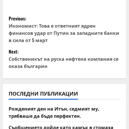
P
Previous:
o
Икономист: Това е ответният ядрен
финансов удар от Путин за западните банки
s
в сила от 5 март
t
Next:
Собственикът на руска нефтена компания се
n
оказа българин
a
v
ПОСЛЕДНИ ПУБЛИКАЦИИ
i
Рожденият ден на Итън, седмият му,
g
трябваше да бъде перфектен.
a
Съобщението дойде като камък в стомаха