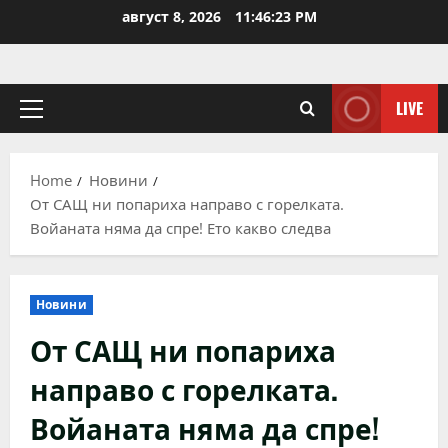
Skip
август 8, 2026
11:46:24 PM
to
content
LIVE
Primary
Menu
Home
Новини
От САЩ ни попариха направо с горелката.
Войаната няма да спре! Ето какво следва
Новини
От САЩ ни попариха
направо с горелката.
Войаната няма да спре!