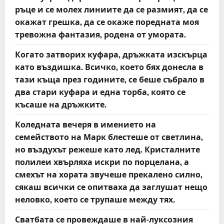
ръце и се молех линиите да се размият, да се
окажат грешка, да се окаже поредната моя
тревожна фантазия, родена от умората.
Когато затворих куфара, дръжката изскърца
като въздишка. Всичко, което бях донесла в
тази къща през годините, се беше събрало в
два стари куфара и една торба, която се
късаше на дръжките.
Коледната вечеря в имението на
семейството на Марк блестеше от светлина,
но въздухът режеше като лед. Кристалните
полилеи хвърляха искри по порцелана, а
смехът на хората звучеше прекалено силно,
сякаш всички се опитваха да заглушат нещо
неловко, което се трупаше между тях.
Сватбата се провеждаше в най-луксозния