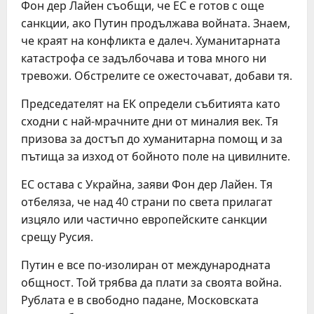
Фон дер Лайен съобщи, че ЕС е готов с още
санкции, ако Путин продължава войната. Знаем,
че краят на конфликта е далеч. Хуманитарната
катастрофа се задълбочава и това много ни
тревожи. Обстрелите се ожесточават, добави тя.
Председателят на ЕК определи събитията като
сходни с най-мрачните дни от миналия век. Тя
призова за достъп до хуманитарна помощ и за
пътища за изход от бойното поле на цивилните.
ЕС остава с Украйна, заяви Фон дер Лайен. Тя
отбеляза, че над 40 страни по света прилагат
изцяло или частично европейските санкции
срещу Русия.
Путин е все по-изолиран от международната
общност. Той трябва да плати за своята война.
Рублата е в свободно падане, Московската