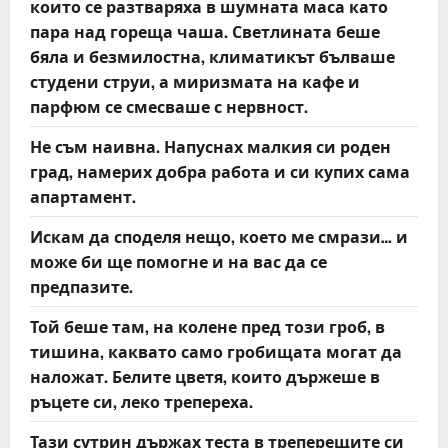
които се разтваряха в шумната маса като
пара над гореща чаша. Светлината беше
бяла и безмилостна, климатикът бълваше
студени струи, а миризмата на кафе и
парфюм се смесваше с нервност.
Не съм наивна. Напуснах малкия си роден
град, намерих добра работа и си купих сама
апартамент.
Искам да споделя нещо, което ме смрази… и
може би ще помогне и на вас да се
предпазите.
Той беше там, на колене пред този гроб, в
тишина, каквато само гробищата могат да
наложат. Белите цветя, които държеше в
ръцете си, леко трепереха.
Тази сутрин държах теста в треперещите си