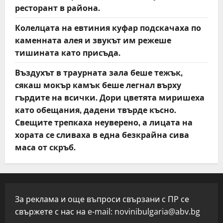
ресторант в района.
Колелцата на евтиния куфар подскачаха по
каменната алея и звукът им режеше
тишината като присъда.
Въздухът в траурната зала беше тежък,
сякаш мокър камък беше легнал върху
гърдите на всички. Дори цветята миришеха
като обещания, дадени твърде късно.
Свещите трепкаха неуверено, а лицата на
хората се сливаха в една безкрайна сива
маса от скръб.
За реклама и още въпроси свързани с ПР се
свържете с нас на e-mail:
novinibulgaria@abv.bg