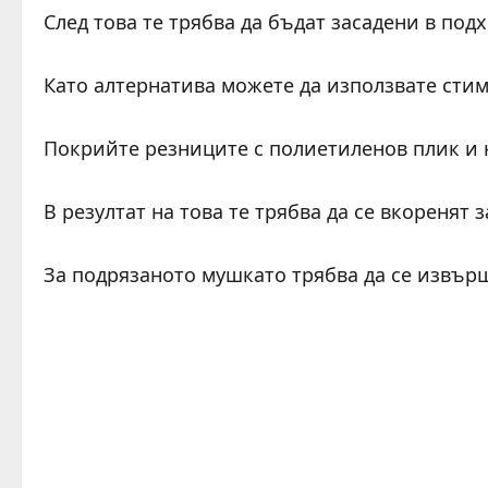
След това те трябва да бъдат засадени в подх
Като алтернатива можете да използвате стим
Покрийте резниците с полиетиленов плик и н
В резултат на това те трябва да се вкоренят 
За подрязаното мушкато трябва да се извър