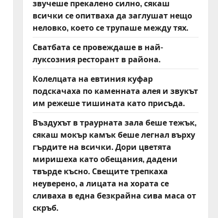
звучеше прекалено силно, сякаш
всички се опитваха да заглушат нещо
неловко, което се трупаше между тях.
Сватбата се провеждаше в най-
луксозния ресторант в района.
Колелцата на евтиния куфар
подскачаха по каменната алея и звукът
им режеше тишината като присъда.
Въздухът в траурната зала беше тежък,
сякаш мокър камък беше легнал върху
гърдите на всички. Дори цветята
миришеха като обещания, дадени
твърде късно. Свещите трепкаха
неуверено, а лицата на хората се
сливаха в една безкрайна сива маса от
скръб.