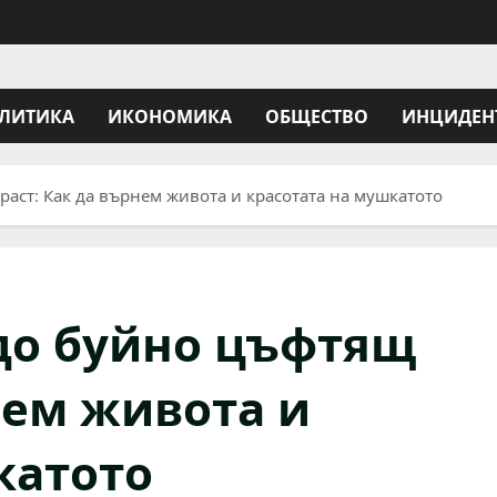
ЛИТИКА
ИКОНОМИКА
ОБЩЕСТВО
ИНЦИДЕН
аст: Как да върнем живота и красотата на мушкатото
до буйно цъфтящ
нем живота и
катото