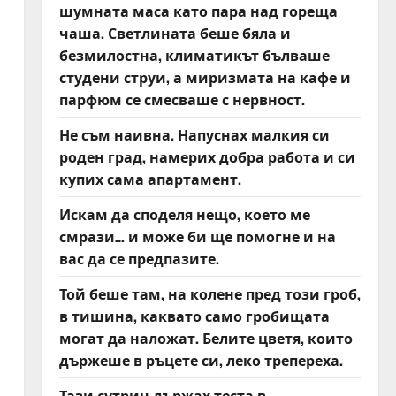
шумната маса като пара над гореща
чаша. Светлината беше бяла и
безмилостна, климатикът бълваше
студени струи, а миризмата на кафе и
парфюм се смесваше с нервност.
Не съм наивна. Напуснах малкия си
роден град, намерих добра работа и си
купих сама апартамент.
Искам да споделя нещо, което ме
смрази… и може би ще помогне и на
вас да се предпазите.
Той беше там, на колене пред този гроб,
в тишина, каквато само гробищата
могат да наложат. Белите цветя, които
държеше в ръцете си, леко трепереха.
Тази сутрин държах теста в