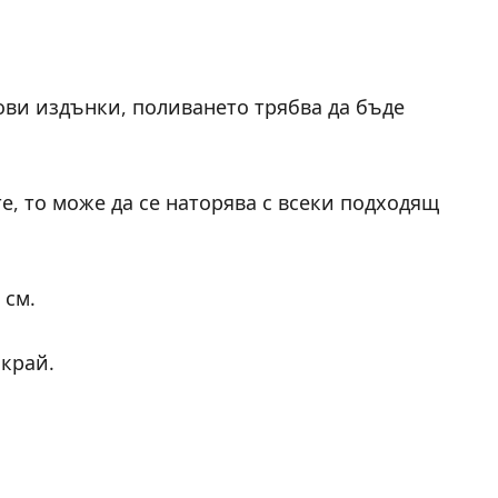
ови издънки, поливането трябва да бъде
е, то може да се наторява с всеки подходящ
 см.
край.