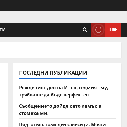
ТИ
LIVE
ПОСЛЕДНИ ПУБЛИКАЦИИ
Рожденият ден на Итън, седмият му,
трябваше да бъде перфектен.
Съобщението дойде като камък в
стомаха ми.
Подготвях този ден с месеци. Моята