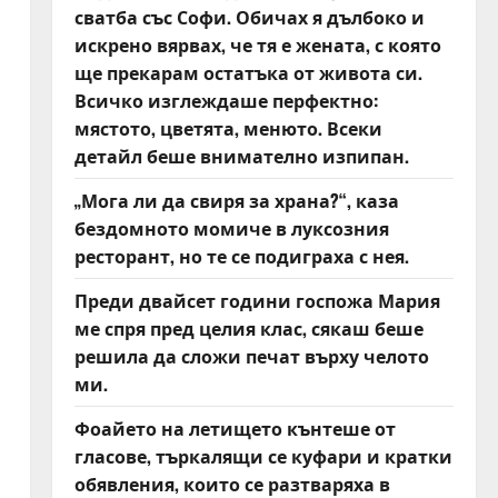
сватба със Софи. Обичах я дълбоко и
искрено вярвах, че тя е жената, с която
ще прекарам остатъка от живота си.
Всичко изглеждаше перфектно:
мястото, цветята, менюто. Всеки
детайл беше внимателно изпипан.
„Мога ли да свиря за храна?“, каза
бездомното момиче в луксозния
ресторант, но те се подиграха с нея.
Преди двайсет години госпожа Мария
ме спря пред целия клас, сякаш беше
решила да сложи печат върху челото
ми.
Фоайето на летището кънтеше от
гласове, търкалящи се куфари и кратки
обявления, които се разтваряха в