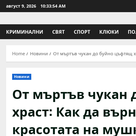
Skip
август 9, 2026
10:33:55 AM
to
content
КРИМИНАЛНИ
СВЯТ
СПОРТ
КЛЮКИ
ПО
Home
Новини
От мъртъв чукан до буйно цъфтящ хр
Новини
От мъртъв чукан 
храст: Как да вър
красотата на муш