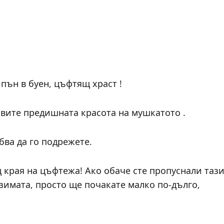
пън в буен, цъфтящ храст !
вите предишната красота на мушкатото .
бва да го подрежете.
д края на цъфтежа! Ако обаче сте пропуснали таз
 зимата, просто ще почакате малко по-дълго,