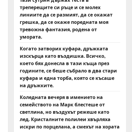
треперещите си ръце и се молех
линиите да се размият, да се окажат
грешка, да се окаже поредната моя
тревожна фантазия, родена от
умората.
Когато затворих куфара, дръжката
изскърца като въздишка. Всичко,
което бях донесла в тази къща през
годините, се беше събрало в два стари
куфара и една торба, която се късаше
на дръжките.
Коледната вечеря в имението на
и
семейството на Марк блестеше от
светлина, но въздухът режеше като
лед. Кристалните полилеи хвърляха
искри по порцелана, а смехът на хората