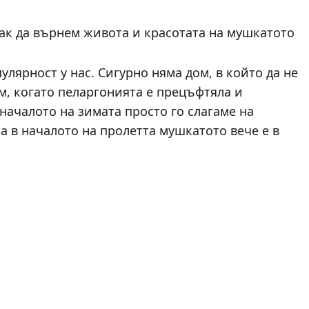
лярност у нас. Сигурно няма дом, в който да не
м, когато пеларгонията е прецъфтяла и
началото на зимата просто го слагаме на
а в началото на пролетта мушкатото вече е в