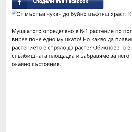
Мушкатото определено е №1 растение по попу
вирее поне едно мушкато! Но какво да прави
растението е спряло да расте? Обикновено в 
стълбищната площадка и забравяме за него, 
окаяно състояние.