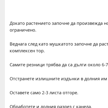
Докато растението започне да произвежда н
ограничено.
Веднага след като мушкатото започне да раст
комплексен тор.
Самите резници трябва да са дълги около 6-7
Отстранете излишните издънки в долния им 
Оставете само 2-3 листа отгоре.
Обработете и долния разрез с канела.