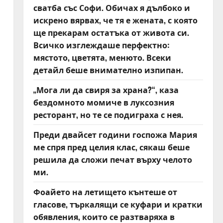
сватба със Софи. Обичах я дълбоко и
искрено вярвах, че тя е жената, с която
ще прекарам остатъка от живота си.
Всичко изглеждаше перфектно:
мястото, цветята, менюто. Всеки
детайл беше внимателно изпипан.
„Мога ли да свиря за храна?“, каза
бездомното момиче в луксозния
ресторант, но те се подиграха с нея.
Преди двайсет години госпожа Мария
ме спря пред целия клас, сякаш беше
решила да сложи печат върху челото
ми.
Фоайето на летището кънтеше от
гласове, търкалящи се куфари и кратки
обявления, които се разтваряха в