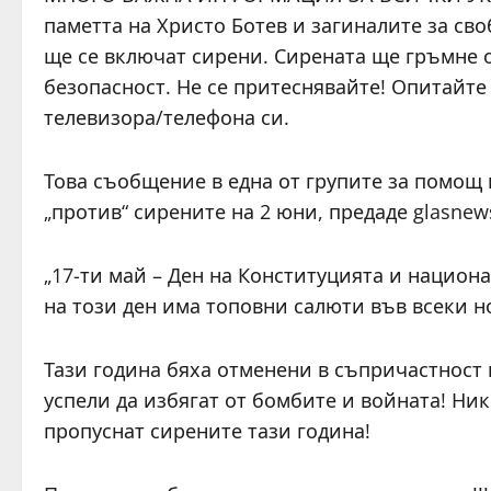
паметта на Христо Ботев и загиналите за сво
ще се включат сирени. Сирената ще гръмне ок
безопасност. Не се притеснявайте! Опитайте
телевизора/телефона си.
Това съобщение в една от групите за помощ 
„против“ сирените на 2 юни, предаде glasnew
„17-ти май – Ден на Конституцията и национ
на този ден има топовни салюти във всеки но
Тази година бяха отменени в съпричастност 
успели да избягат от бомбите и войната! Ник
пропуснат сирените тази година!