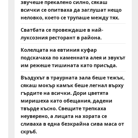
звучеше прекалено силно, сякаш
всички се опитваха да заглушат нещо
неловко, което се трупаше между тях.
Сватбата се провеждаше в най-
луксозния ресторант в района.
Колелцата на евтиния куфар
подскачаха по каменната алея и звукът
им режеше тишината като присъда.
Въздухът в траурната зала беше тежък,
сякаш мокър камък беше легнал върху
гърдите на всички. Дори цветята
миришеха като обещания, дадени
твърде късно. Свещите трепкаха
неуверено, а лицата на хората се
сливаха в една безкрайна сива маса от
скръб.