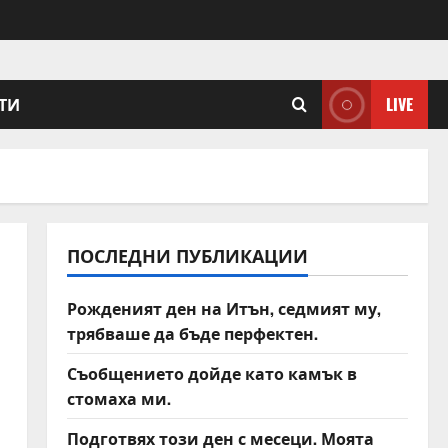
ТИ
LIVE
ПОСЛЕДНИ ПУБЛИКАЦИИ
Рожденият ден на Итън, седмият му,
трябваше да бъде перфектен.
Съобщението дойде като камък в
стомаха ми.
Подготвях този ден с месеци. Моята