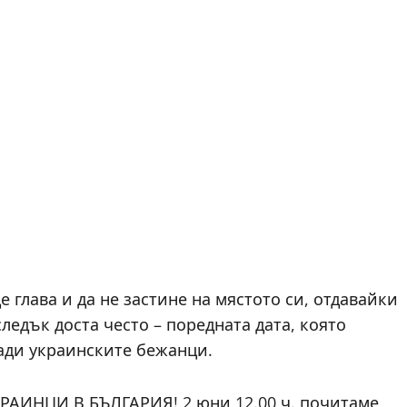
е глава и да не застине на мястото си, отдавайки
ледък доста често – поредната дата, която
ради украинските бежанци.
НЦИ В БЪЛГАРИЯ! 2 юни 12.00 ч. почитаме