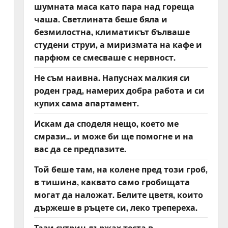
шумната маса като пара над гореща
чаша. Светлината беше бяла и
безмилостна, климатикът бълваше
студени струи, а миризмата на кафе и
парфюм се смесваше с нервност.
Не съм наивна. Напуснах малкия си
роден град, намерих добра работа и си
купих сама апартамент.
Искам да споделя нещо, което ме
смрази… и може би ще помогне и на
вас да се предпазите.
Той беше там, на колене пред този гроб,
в тишина, каквато само гробищата
могат да наложат. Белите цветя, които
държеше в ръцете си, леко трепереха.
Тази сутрин държах теста в