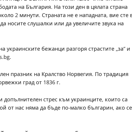
бодата на България. На този ден в цялата страна
оло 2 минути. Страната не е нападната, вие сте 
 да носите слушалки или да увеличите звука на
на украинските бежанци разгоря страстите „за“ и
s.bg.
ален празник на Кралство Норвегия. По традиция
рвежки град от 1836 г.
и допълнителен стрес към украинците, които са
ой от нас няма да бъде по-малко българин, ако се