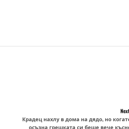
Next
Крадец нахлу в дома на дядо, но когат
л
осъзна грешката си беше вече късн