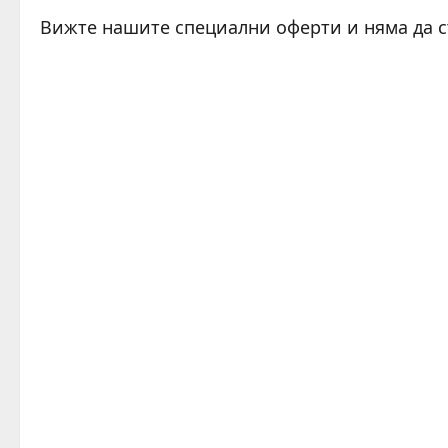
Вижте нашите специални оферти и няма да 
C
o
n
t
i
n
u
e
R