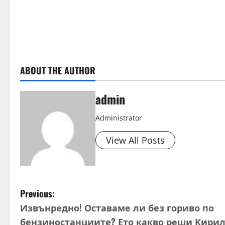
e
a
d
ABOUT THE AUTHOR
i
n
admin
g
Administrator
View All Posts
P
Previous:
Извънредно! Оставаме ли без гориво по
o
бензиностанциите? Ето какво реши Кири