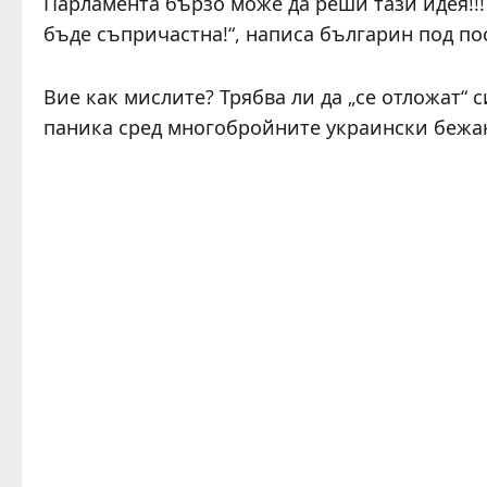
Парламента бързо може да реши тази идея!!!
бъде съпричастна!“, написа българин под пос
Вие как мислите? Трябва ли да „се отложат“ 
паника сред многобройните украински бежан