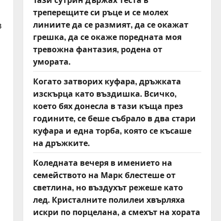
треперещите си ръце и се молех
линиите да се размият, да се окажат
в
грешка, да се окаже поредната моя
тревожна фантазия, родена от
умората.
Когато затворих куфара, дръжката
изскърца като въздишка. Всичко,
което бях донесла в тази къща през
годините, се беше събрало в два стари
куфара и една торба, която се късаше
на дръжките.
Коледната вечеря в имението на
семейството на Марк блестеше от
светлина, но въздухът режеше като
лед. Кристалните полилеи хвърляха
искри по порцелана, а смехът на хората