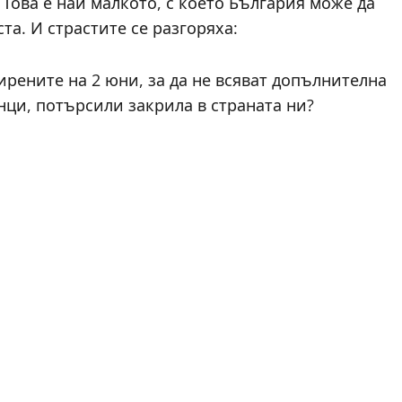
 Това е най малкото, с което България може да
та. И страстите се разгоряха:
сирените на 2 юни, за да не всяват допълнителна
ци, потърсили закрила в страната ни?