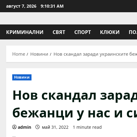
Skip
август 7, 2026
9:10:31 AM
to
content
КРИМИНАЛНИ
СВЯТ
СПОРТ
КЛЮКИ
ПО
Home
Новини
Нов скандал заради украинските беж
Новини
Нов скандал зара
бежанци у нас и с
admin
май 31, 2022
1 minute read