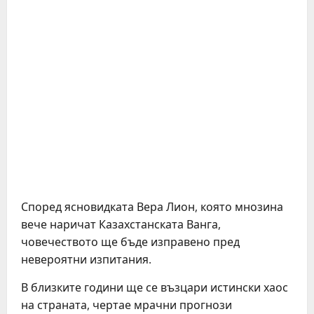
Според ясновидката Вера Лион, която мнозина
вече наричат Казахстанската Ванга,
човечеството ще бъде изправено пред
невероятни изпитания.
В близките години ще се възцари истински хаос
на страната, чертае мрачни прогнози