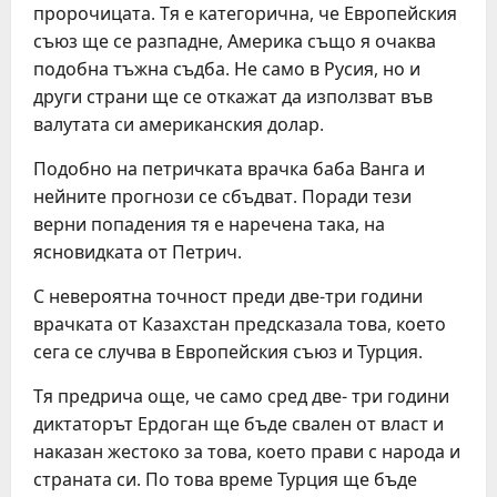
пророчицата. Тя е категорична, че Европейския
съюз ще се разпадне, Америка също я очаква
подобна тъжна съдба. Не само в Русия, но и
други страни ще се откажат да използват във
валутата си американския долар.
Подобно на петричката врачка баба Ванга и
нейните прогнози се сбъдват. Поради тези
верни попадения тя е наречена така, на
ясновидката от Петрич.
С невероятна точност преди две-три години
врачката от Казахстан предсказала това, което
сега се случва в Европейския съюз и Турция.
Тя предрича още, че само сред две- три години
диктаторът Ердоган ще бъде свален от власт и
наказан жестоко за това, което прави с народа и
страната си. По това време Турция ще бъде