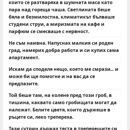
които се разтваряха в шумната маса като
пара над гореща чаша. Светлината беше
бяла и безмилостна, климатикът бълваше
студени струи, а миризмата на кафе и
парфюм се смесваше с нервност.
Не съм наивна. Напуснах малкия си роден
град, намерих добра работа и си купих сама
апартамент.
Искам да споделя нещо, което ме смрази… и
може би ще помогне и на вас да се
предпазите.
Той беше там, на колене пред този гроб, в
тишина, каквато само гробищата могат да
наложат. Белите цветя, които държеше в
ръцете си, леко трепереха.
Тази сутрин държах теста в треперещите си