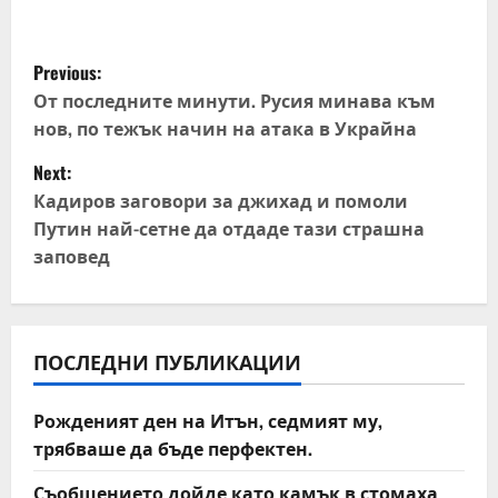
P
Previous:
o
От последните минути. Русия минава към
нов, по тежък начин на атака в Украйна
s
Next:
t
Кадиров заговори за джихад и помоли
Путин най-сетне да отдаде тази страшна
n
заповед
a
v
ПОСЛЕДНИ ПУБЛИКАЦИИ
i
Рожденият ден на Итън, седмият му,
g
трябваше да бъде перфектен.
a
Съобщението дойде като камък в стомаха