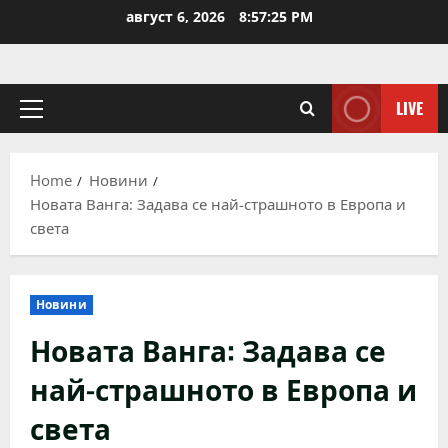
Skip
август 6, 2026
8:57:26 PM
to
content
LIVE
Primary
Menu
Home
Новини
Новата Ванга: Задава се най-страшното в Европа и
света
Новини
Новата Ванга: Задава се
най-страшното в Европа и
света