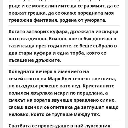
ръце и се молех линиите да се размият, да се
окажат грешка, да се окаже поредната моя
тревожна фантазия, родена от умората.
Когато затворих куфара, дръжката изскърца
като въздишка. Всичко, което бях донесла в
тази къща през годините, се беше събрало в
два стари куфара и една торба, която се
късаше на дръжките.
Коледната вечеря в имението на
семейството на Марк блестеше от светлина,
но въздухът режеше като лед. Кристалните
полилеи хвърляха искри по порцелана, а
смехът на хората звучеше прекалено силно,
сякаш всички се опитваха да заглушат нещо
неловко, което се трупаше между тях.
Сватбата се провеждаше в най-луксозния