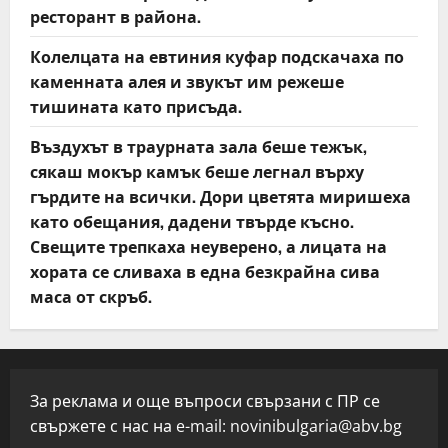
ресторант в района.
Колелцата на евтиния куфар подскачаха по
каменната алея и звукът им режеше
тишината като присъда.
Въздухът в траурната зала беше тежък,
сякаш мокър камък беше легнал върху
гърдите на всички. Дори цветята миришеха
като обещания, дадени твърде късно.
Свещите трепкаха неуверено, а лицата на
хората се сливаха в една безкрайна сива
маса от скръб.
За реклама и още въпроси свързани с ПР се
свържете с нас на e-mail:
novinibulgaria@abv.bg