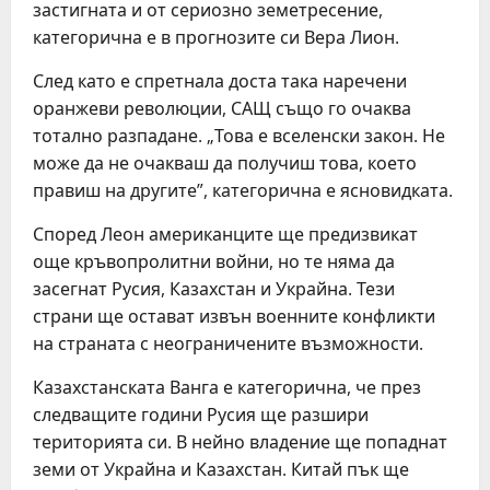
застигната и от сериозно земетресение,
категорична е в прогнозите си Вера Лион.
След като е спретнала доста така наречени
оранжеви революции, САЩ също го очаква
тотално разпадане. „Това е вселенски закон. Не
може да не очакваш да получиш това, което
правиш на другите”, категорична е ясновидката.
Според Леон американците ще предизвикат
още кръвопролитни войни, но те няма да
засегнат Русия, Казахстан и Украйна. Тези
страни ще остават извън военните конфликти
на страната с неограничените възможности.
Казахстанската Ванга е категорична, че през
следващите години Русия ще разшири
територията си. В нейно владение ще попаднат
земи от Украйна и Казахстан. Китай пък ще