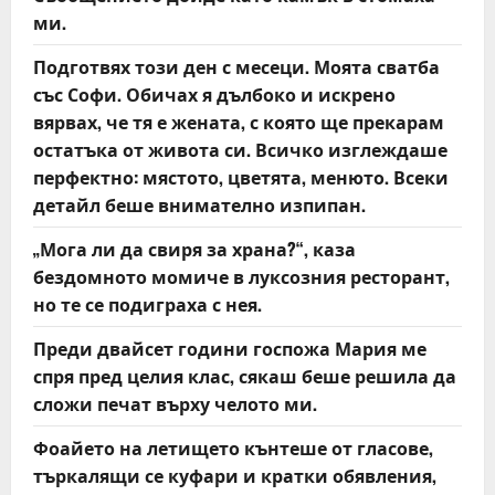
t
ми.
Подготвях този ден с месеци. Моята сватба
i
със Софи. Обичах я дълбоко и искрено
o
вярвах, че тя е жената, с която ще прекарам
остатъка от живота си. Всичко изглеждаше
n
перфектно: мястото, цветята, менюто. Всеки
детайл беше внимателно изпипан.
„Мога ли да свиря за храна?“, каза
бездомното момиче в луксозния ресторант,
но те се подиграха с нея.
Преди двайсет години госпожа Мария ме
спря пред целия клас, сякаш беше решила да
сложи печат върху челото ми.
Фоайето на летището кънтеше от гласове,
търкалящи се куфари и кратки обявления,