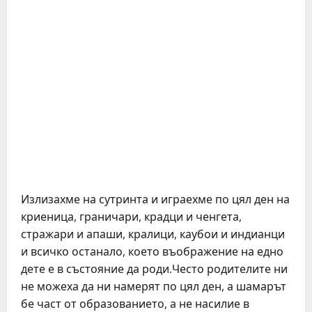
Излизахме на сутринта и играехме по цял ден на
криеница, граничари, крадци и ченгета,
стражари и апаши, кралици, каубои и индианци
и всичко останало, което въображение на едно
дете е в състояние да роди.Често родителите ни
не можеха да ни намерят по цял ден, а шамарът
бе част от образованието, а не насилие в