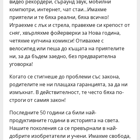
видео рекордери, съраунд звук, мобилни
компютри, интернет, чат стаи…Имахме
приятели и те бяха реални, бяха всичко!
Играехме с лък и стрела, правехме си крепост от
сняг, хвърляхме фойерверки за Нова година,
четяхме купчина комикси! Отивахме с
велосипед или пеша до къщата на приятелите
ни, за да бъдем заедно, без предварителна
уговорка!
Когато се стигнеше до проблеми със закона,
родителите не ни плащаха гаранцията, за да ни
измъкнат. В действителност, те често бяха по‐
строги от самия закон!
Последните 50 години са били най‐
продуктивните години в историята на света.
Нашите поколения са се превърнали в най‐
добрите изобретатели и учени. Имахме свобода,