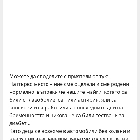
Можете да споделите с приятели от тук:
На първо място – ние сме оцелели и сме родени
нормално, въпреки че нашите майки, когато са
били с главоболие, са пили аспирин, яли са
консерви и са работили до последните дни на
бременността и никога не са били тествани за
диабет…
Като деца се возехме в автомобили без колани и
въздушни възглавници, карахме колело и летни