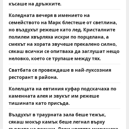
късаше на дръжките.
Коледната вечеря в имението на
семейството на Марк блестеше от светлина,
но въздухът режеше като лед. Кристалните
полилеи хвърляха искри по порцелана, а
смехът на хората звучеше прекалено силно,
сякаш всички се опитваха да заглушат нещо
неловко, което се трупаше между тях.
Сватбата се провеждаше в най-луксозния
ресторант в района.
Колелцата на евтиния куфар подскачаха по
каменната алея и звукът им режеше
тишината като присъда.
Въздухът в траурната зала беше тежък,
сякаш мокър камък беше легнал върху
гърдите на всички. Дори цветята миришеха