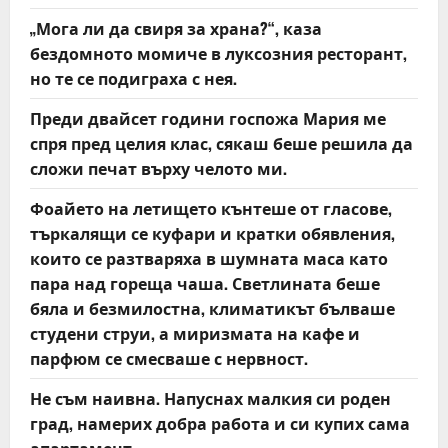
„Мога ли да свиря за храна?“, каза
бездомното момиче в луксозния ресторант,
но те се подиграха с нея.
Преди двайсет години госпожа Мария ме
спря пред целия клас, сякаш беше решила да
сложи печат върху челото ми.
Фоайето на летището кънтеше от гласове,
търкалящи се куфари и кратки обявления,
които се разтваряха в шумната маса като
пара над гореща чаша. Светлината беше
бяла и безмилостна, климатикът бълваше
студени струи, а миризмата на кафе и
парфюм се смесваше с нервност.
Не съм наивна. Напуснах малкия си роден
град, намерих добра работа и си купих сама