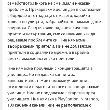
семейството.Никога не сме имали никакви
проблеми. Прекарвахме целия ден в състезания
с бордове от отпадъци от мазето, карайки
колело по улицата, забравяйки, че нямаме даже
спирачки. След няколко падания, счупени
пръсти и натъртвания, сме се научили как да
решаваме проблемите си. Ние нямахме
въображаеми приятели. Ние не добавяхме
приятели в социалните мрежи, а в крайна
сметка имахме истински приятели!
Ние нямахме проблеми с концентрацията в
училище… Не ни даваха хапчета за
хиперактивност. Ние нямахме училищни
психолози и педагози, но все пак завършвахме
училище. Ние не продавахме лекарства пред
училището. Ние нямахме PlayStation, Nintendo,
100 кабелни канали, ние не разполагахме с