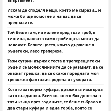
апартамент.
Искам да споделя нещо, което ме смрази… и
може би ще помогне и на вас да се
предпазите.
Той беше там, на колене пред този гроб, в
тишина, каквато само гробищата могат да
наложат. Белите цветя, които държеше в
ръцете си, леко трепереха.
Тази сутрин държах теста в треперещите си
ръце и се молех линиите да се размият, да се
окажат грешка, да се окаже поредната моя
тревожна фантазия, родена от умората.
Когато затворих куфара, дръжката изскърца
като въздишка. Всичко, което бях донесла в
тази къща през годините, се беше събрало в
два стари куфара и една торба, която се