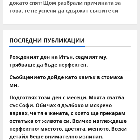
докато спят: Щом разбрали причината за
n
това, те не успели да сдържат сълзите си
a
v
ПОСЛЕДНИ ПУБЛИКАЦИИ
i
Рожденият ден на Итън, седмият му,
g
трябваше да бъде перфектен.
a
Съобщението дойде като камък в стомаха
t
ми.
Подготвях този ден с месеци. Моята сватба
i
със Софи. Обичах я дълбоко и искрено
o
вярвах, че тя е жената, с която ще прекарам
остатъка от живота си. Всичко изглеждаше
n
перфектно: мястото, цветята, менюто. Всеки
детайл беше внимателно изпипан.