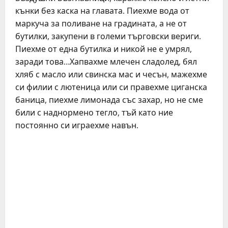
кънки без каска на главата. Пиехме вода от
маркуча за поливане на градината, а не от
бутилки, закупени в големи търговски вериги.
Пиехме от една бутилка и никой не е умрял,
заради това…Хапвахме млечен сладолед, бял
хляб с масло или свинска мас и чесън, мажехме
си филии с лютеница или си правехме циганска
баница, пиехме лимонада със захар, но не сме
били с наднормено тегло, тъй като ние
постоянно си играехме навън.