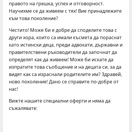
правото на грешка, успех и отговорност.
Научихме се да живеем с тях! Вие принадлежите
към това поколение?
Честито! Може би е добре да споделите това с
други хора, които са имали късмета да пораснат
като истински деца, преди адвокати, държавни и
правителствени ръководители да започнат да
определят как да живеем! Може би искате да
изпратите това съобщение и на децата си, за да
видят как са израснали родителите им? Здравей,
ново поколение! Дано се справите по-добре от
нас!
Вижте нашите специални оферти и няма да
съжалявате: