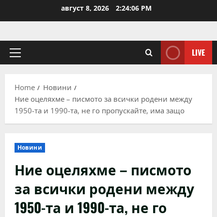
Skip
август 8, 2026
2:24:07 PM
to
content
LIVE
Primary
Menu
Home
Новини
Ние оцеляхме – писмото за всички родени между
1950-та и 1990-та, не го пропускайте, има защо
Новини
Ние оцеляхме – писмото
за всички родени между
1950-та и 1990-та, не го