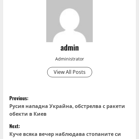
admin
Administrator
View All Posts
P
Previous:
o
Русия нападна Украйна, обстрелва с ракети
обекти в Киев
s
Next:
t
Куче всяка вечер наблюдава стопаните си