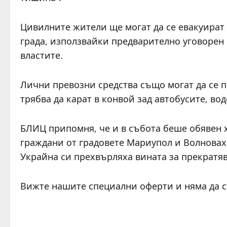
Цивилните жители ще могат да се евакуират 
града, използвайки предварително уговорен
властите.
Лични превозни средства също могат да се 
трябва да карат в конвой зад автобусите, во
БЛИЦ припомня, че и в събота беше обявен 
граждани от градовете Мариупол и Волноваха
Украйна си прехвърляха вината за прекратяв
Вижте нашите специални оферти и няма да 