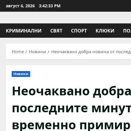
Skip
август 6, 2026
3:42:34 PM
to
content
КРИМИНАЛНИ
СВЯТ
СПОРТ
КЛЮКИ
ПО
Home
Новини
Неочаквано добра новина от после
Новини
Неочаквано добра
последните минут
временно примир