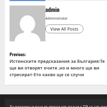
admin
Administrator
View All Posts
P
Previous:
Истинските предсказания за България:Те
o
ще ви отворят очите ,но и много ще ви
s
стресират-Ето какво ще се случи
t
n
a
За реклама и още въпроси свързани с ПР се свържет