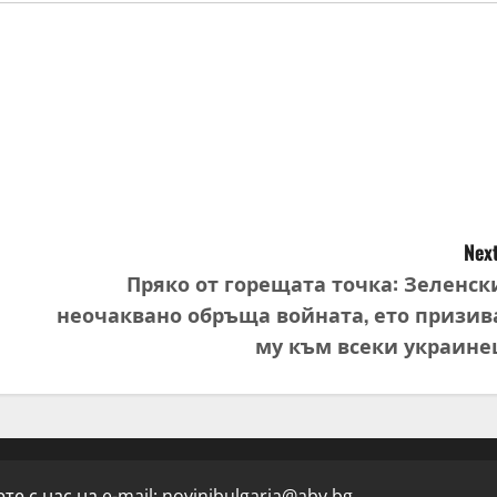
Next
Пряко от горещата точка: Зеленск
неочаквано обръща войната, ето призив
му към всеки украине
е с нас на e-mail:
novinibulgaria@abv.bg