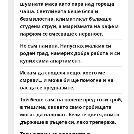
шумната маса като пара над гореща
чаша. Светлината беше бяла и
безмилостна, климатикът бълваше
студени струи, а миризмата на кафе и
парфюм се смесваше с нервност.
Не съм наивна. Напуснах малкия си
роден град, намерих добра работа и си
купих сама апартамент.
Искам да споделя нещо, което ме
смрази… и може би ще помогне и на
вас да се предпазите.
Той беше там, на колене пред този гроб,
в тишина, каквато само гробищата
могат да наложат. Белите цветя, които
държеше в ръцете си, леко трепереха.
Тази сутрин държах теста в