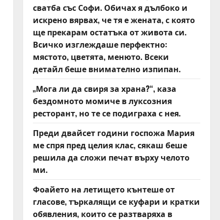
сватба със Софи. Обичах я дълбоко и
искрено вярвах, че тя е жената, с която
ще прекарам остатъка от живота си.
Всичко изглеждаше перфектно:
мястото, цветята, менюто. Всеки
детайл беше внимателно изпипан.
„Мога ли да свиря за храна?“, каза
бездомното момиче в луксозния
ресторант, но те се подиграха с нея.
Преди двайсет години госпожа Мария
ме спря пред целия клас, сякаш беше
решила да сложи печат върху челото
ми.
Фоайето на летището кънтеше от
гласове, търкалящи се куфари и кратки
обявления, които се разтваряха в