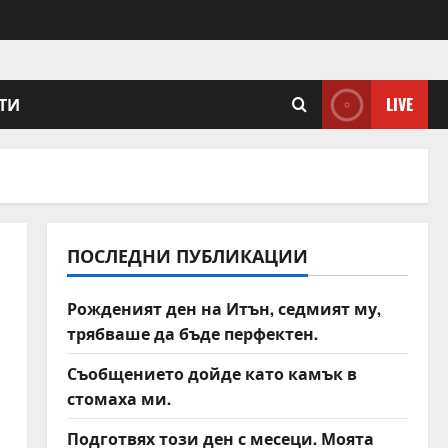
ТИ
LIVE
ПОСЛЕДНИ ПУБЛИКАЦИИ
Рожденият ден на Итън, седмият му,
трябваше да бъде перфектен.
Съобщението дойде като камък в
стомаха ми.
Подготвях този ден с месеци. Моята