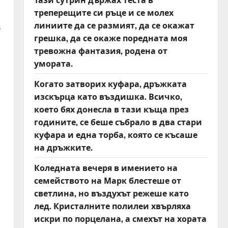
треперещите си ръце и се молех
линиите да се размият, да се окажат
в
грешка, да се окаже поредната моя
тревожна фантазия, родена от
умората.
Когато затворих куфара, дръжката
изскърца като въздишка. Всичко,
което бях донесла в тази къща през
годините, се беше събрало в два стари
куфара и една торба, която се късаше
на дръжките.
Коледната вечеря в имението на
семейството на Марк блестеше от
светлина, но въздухът режеше като
лед. Кристалните полилеи хвърляха
искри по порцелана, а смехът на хората