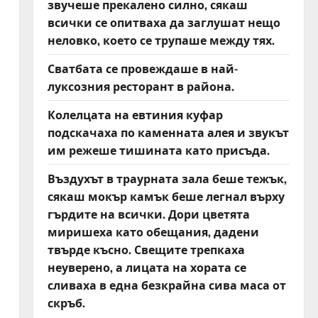
звучеше прекалено силно, сякаш
всички се опитваха да заглушат нещо
неловко, което се трупаше между тях.
Сватбата се провеждаше в най-
луксозния ресторант в района.
Колелцата на евтиния куфар
подскачаха по каменната алея и звукът
им режеше тишината като присъда.
Въздухът в траурната зала беше тежък,
сякаш мокър камък беше легнал върху
гърдите на всички. Дори цветята
миришеха като обещания, дадени
твърде късно. Свещите трепкаха
неуверено, а лицата на хората се
сливаха в една безкрайна сива маса от
скръб.