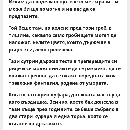
Искам да споделя нещо, което ме смрази… и
може би ще помогне и на вас да се
предпазите.
Той беше там, на колене пред този гроб, в
тишина, каквато само гробищата могат да
наложат. Белите цветя, които държеше в
ръцете си, леко трепереха.
Тази сутрин държах теста в треперещите си
ръце и се молех линиите да се размият, да се
окажат грешка, да се окаже поредната моя
тревожна фантазия, родена от умората.
Когато затворих куфара, дръжката изскърца
като въздишка. Всичко, което бях донесла в
тази къща през годините, се беше събрало в
два стари куфара и една торба, която се
късаше на дръжките.