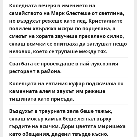
Коледната вечеря в имението на
семейството на Марк блестеше от светлина,
но въздухът режеше като лед. Кристалните
полилеи хвърляха искри по порцелана, а
смехът на хората звучеше прекалено силно,
сякаш всички се опитваха да заглушат нещо
неловко, което се трупаше между тях.
Сватбата се провеждаше в най-луксозния
ресторант в района.
Колелцата на евтиния куфар подскачаха по
каменната алея и звукът им режеше
тишината като присъда.
Въздухът в траурната зала беше тежък,
сякаш мокър камък беше легнал върху
гърдите на всички. Дори цветята миришеха
като обещания, дадени твърде късно.