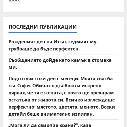
a
v
ПОСЛЕДНИ ПУБЛИКАЦИИ
i
Рожденият ден на Итън, седмият му,
g
трябваше да бъде перфектен.
a
Съобщението дойде като камък в стомаха
t
ми.
Подготвях този ден с месеци. Моята сватба
i
със Софи. Обичах я дълбоко и искрено
o
вярвах, че тя е жената, с която ще прекарам
остатъка от живота си. Всичко изглеждаше
n
перфектно: мястото, цветята, менюто. Всеки
детайл беше внимателно изпипан.
„Мога ли да свиря за храна?“, каза