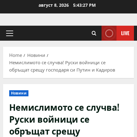
Skip
август 8, 2026
5:43:28 PM
to
content
LIVE
Primary
Menu
Home
Новини
Немислимото се случва! Руски войници се
обръщат срещу господаря си Путин и Кадиров
Новини
Немислимото се случва!
Руски войници се
обръщат срещу