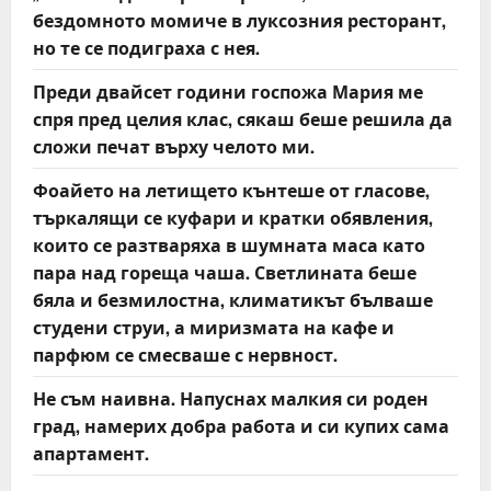
бездомното момиче в луксозния ресторант,
но те се подиграха с нея.
Преди двайсет години госпожа Мария ме
спря пред целия клас, сякаш беше решила да
сложи печат върху челото ми.
Фоайето на летището кънтеше от гласове,
търкалящи се куфари и кратки обявления,
които се разтваряха в шумната маса като
пара над гореща чаша. Светлината беше
бяла и безмилостна, климатикът бълваше
студени струи, а миризмата на кафе и
парфюм се смесваше с нервност.
Не съм наивна. Напуснах малкия си роден
град, намерих добра работа и си купих сама
апартамент.