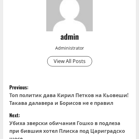
admin
Administrator
View All Posts
P
Previous:
o
Топ политик дава Кирил Петков на Кьовеши!
Такава далавера и Борисов не е правил
s
Next:
t
Убиха зверски обичания Гошко в подлеза
при бившия хотел Плиска под Цариградско
n
шосе