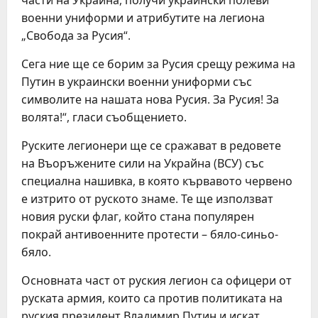
части на Украйна, получи украински полеви
военни униформи и атрибутите на легиона
„Свобода за Русия“.
Сега ние ще се борим за Русия срещу режима на
Путин в украински военни униформи със
символите на нашата нова Русия. За Русия! За
волята!“, гласи съобщението.
Руските легионери ще се сражават в редовете
на Въоръжените сили на Украйна (ВСУ) със
специална нашивка, в която кървавото червено
е изтрито от руското знаме. Те ще използват
новия руски флаг, който стана популярен
покрай антивоенните протести – бяло-синьо-
бяло.
Основната част от руския легион са офицери от
руската армия, които са против политиката на
руския президент Владимир Путин и искат