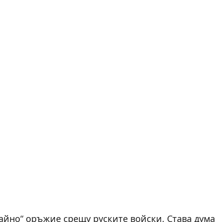
тайно“ оръжие срещу руските войски. Става дума