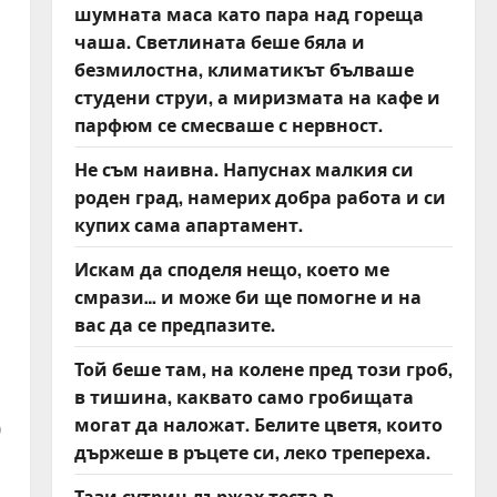
шумната маса като пара над гореща
чаша. Светлината беше бяла и
безмилостна, климатикът бълваше
студени струи, а миризмата на кафе и
парфюм се смесваше с нервност.
Не съм наивна. Напуснах малкия си
роден град, намерих добра работа и си
купих сама апартамент.
Искам да споделя нещо, което ме
смрази… и може би ще помогне и на
вас да се предпазите.
Той беше там, на колене пред този гроб,
в тишина, каквато само гробищата
могат да наложат. Белите цветя, които
0
държеше в ръцете си, леко трепереха.
Тази сутрин държах теста в