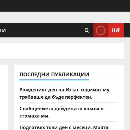
ТИ
LIVE
ПОСЛЕДНИ ПУБЛИКАЦИИ
Рожденият ден на Итън, седмият му,
трябваше да бъде перфектен.
Съобщението дойде като камък в
стомаха ми.
Подготвях този ден с месеци. Моята