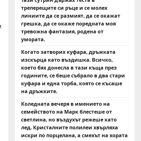
треперещите си ръце и се молех
линиите да се размият, да се окажат
грешка, да се окаже поредната моя
и
тревожна фантазия, родена от
умората.
Когато затворих куфара, дръжката
изскърца като въздишка. Всичко,
което бях донесла в тази къща през
годините, се беше събрало в два стари
куфара и една торба, която се късаше
на дръжките.
Коледната вечеря в имението на
семейството на Марк блестеше от
светлина, но въздухът режеше като
лед. Кристалните полилеи хвърляха
искри по порцелана, а смехът на хората