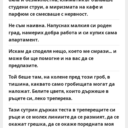
студени струи, а миризмата на кафе и
парфюм се смесваше с нервност.
Не съм наивна. Напуснах малкия си роден
град, намерих добра работа и си купих сама
апартамент.
Искам да споделя нещо, което ме смрази… и
може би ще помогне и на вас да се
предпазите.
Той беше там, на колене пред този гроб, в
тишина, каквато само гробищата могат да
наложат. Белите цветя, които държеше в
ръцете си, леко трепереха.
Тази сутрин държах теста в треперещите си
ръце и се молех линиите да се размият, да се
окажат грешка, да се окаже поредната моя