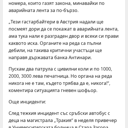
номера, които газят закона, минавайки по
аварийната лента за по-бързо.
„Тези гастарбайтери в Австрия надали ще
посмеят дори да се покажат в аварийната лента,
ама тука нали е разграден двор и всеки си прави
каквото иска. Органите на реда са пълни
дебили, на такива критични участъци ще
направя държавата банка Антинари.
Пускам два патрула с цивилни коли и по 1000,
2000, 3000 лева печатница. Но органа на реда
никога не е там, където трябва да е, никога!“,
коментира ситуацията гневен шофьор.
Още инциденти:
След тежкия инцидент със сръбски автобус с
деца на магистрала „Тракия“ в неделя привечер
в Университетската болница в Стара Загора