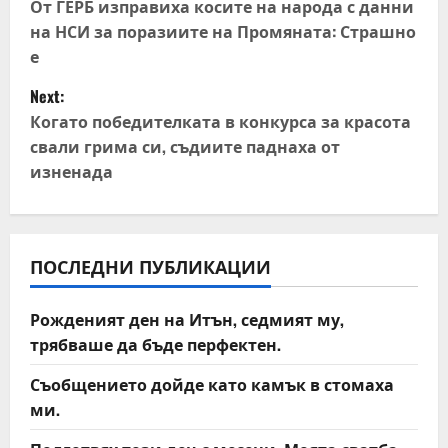
o
От ГЕРБ изправиха косите на народа с данни
на НСИ за поразиите на Промяната: Страшно
s
е
t
Next:
Когато победителката в конкурса за красота
n
свали грима си, съдиите паднаха от
изненада
a
v
i
ПОСЛЕДНИ ПУБЛИКАЦИИ
g
Рожденият ден на Итън, седмият му,
a
трябваше да бъде перфектен.
t
Съобщението дойде като камък в стомаха
ми.
i