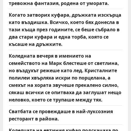
тревожна фантазия, родена от умората.
Когато затворих куфара, дръжката изскърца
като въздишка. Всичко, което бях донесла в
тази къща през годините, се беше събрало в
два стари куфара и една торба, която се
късаше на дръжките.
Коледната вечеря в имението на
семейството на Марк блестеше от светлина,
но въздухът режеше като лед. Кристалните
полилеи хвърляха искри по порцелана, а
смехът на хората звучеше прекалено силно,
сякаш всички се опитваха да заглушат нещо
неловко, което се трупаше между тях.
Сватбата се провеждаше в най-луксозния
ресторант в района.
Колелцата на евтиния куфар подскачаха по