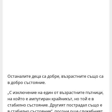
Останалите деца са добре, възрастните също са
в добро състояние.
„С изключение на един от възрастните пътници,
на който е ампутиран крайникът, но той е в
стабилно състояние. Другият пострадал също е
в стабилно състояние“, посочи още служебният