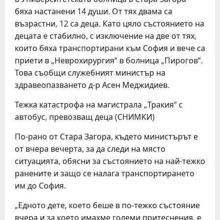
бяха настанени 14 души. От тях двама са
възрастни, 12 са деца. Като цяло състоянието на
децата е стабилно, с изключение на две от тях,
които бяха транспортирани към София и вече са
приети в „Неврохирургия“ в болница „Пирогов“.
Това съобщи служебният министър на
здравеопазването д-р Асен Меджидиев.
Тежка катастрофа на магистрала „Тракия“ с
автобус, превозващ деца (СНИМКИ)
По-рано от Стара Загора, където министърът е
от вчера вечерта, за да следи на място
ситуацията, обясни за състоянието на най-тежко
ранените и защо се налага транспортирането
им до София.
„Едното дете, което беше в по-тежко състояние
вчера и за което имахме големи притеснения, е