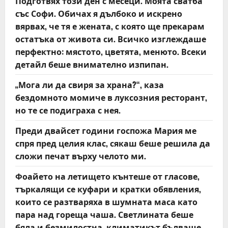
Подготвях този ден с месеци. Моята сватба
o
със Софи. Обичах я дълбоко и искрено
вярвах, че тя е жената, с която ще прекарам
n
остатъка от живота си. Всичко изглеждаше
перфектно: мястото, цветята, менюто. Всеки
детайл беше внимателно изпипан.
„Мога ли да свиря за храна?“, каза
бездомното момиче в луксозния ресторант,
но те се подиграха с нея.
Преди двайсет години госпожа Мария ме
спря пред целия клас, сякаш беше решила да
сложи печат върху челото ми.
Фоайето на летището кънтеше от гласове,
търкалящи се куфари и кратки обявления,
които се разтваряха в шумната маса като
пара над гореща чаша. Светлината беше
бяла и безмилостна, климатикът бълваше