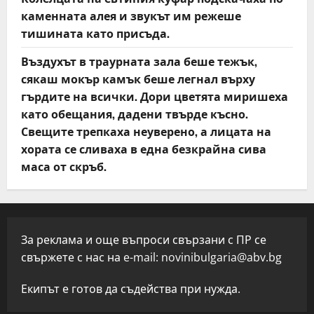
каменната алея и звукът им режеше
тишината като присъда.
Въздухът в траурната зала беше тежък,
сякаш мокър камък беше легнал върху
гърдите на всички. Дори цветята миришеха
като обещания, дадени твърде късно.
Свещите трепкаха неуверено, а лицата на
хората се сливаха в една безкрайна сива
маса от скръб.
За реклама и още въпроси свързани с ПР се
свържете с нас на e-mail:
novinibulgaria@abv.bg
Екипът е готов да съдейства при нужда.