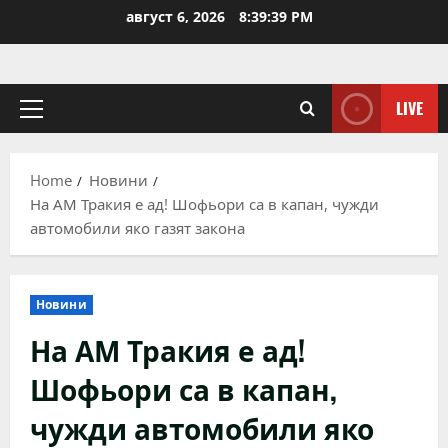
Skip
август 6, 2026
8:39:40 PM
to
content
LIVE
Primary
Menu
Home
Новини
На АМ Тракия е ад! Шофьори са в капан, чужди
автомобили яко газят закона
Новини
На АМ Тракия е ад!
Шофьори са в капан,
чужди автомобили яко