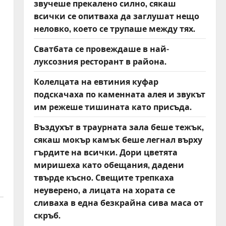
звучеше прекалено силно, сякаш
всички се опитваха да заглушат нещо
неловко, което се трупаше между тях.
Сватбата се провеждаше в най-
луксозния ресторант в района.
Колелцата на евтиния куфар
подскачаха по каменната алея и звукът
им режеше тишината като присъда.
Въздухът в траурната зала беше тежък,
сякаш мокър камък беше легнал върху
гърдите на всички. Дори цветята
миришеха като обещания, дадени
твърде късно. Свещите трепкаха
неуверено, а лицата на хората се
сливаха в една безкрайна сива маса от
скръб.