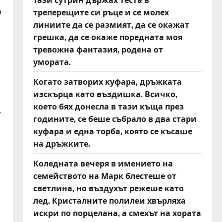
о
треперещите си ръце и се молех
линиите да се размият, да се окажат
грешка, да се окаже поредната моя
тревожна фантазия, родена от
умората.
Когато затворих куфара, дръжката
изскърца като въздишка. Всичко,
което бях донесла в тази къща през
,
годините, се беше събрало в два стари
куфара и една торба, която се късаше
на дръжките.
Коледната вечеря в имението на
семейството на Марк блестеше от
светлина, но въздухът режеше като
лед. Кристалните полилеи хвърляха
искри по порцелана, а смехът на хората