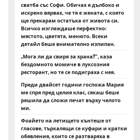
сватба със Софи. Обичах я дълбоко и
искрено вярвах, че тя е жената, с която
ще прекарам остатъка от живота си.
Всичко изглеждаше перфектно:
мястото, цветята, менюто. Всеки
детайл беше внимателно изпипан.
„Мога ли да свиря за храна?“, каза
бездомното момиче в луксозния
ресторант, но те се подиграха с нея.
Преди двайсет години госпожа Мария
ме спря пред целия клас, сякаш беше
решила да сложи печат върху челото
ми.
Фоайето на летището кънтеше от
гласове, търкалящи се куфари и кратки
обявления, които се разтваряха в