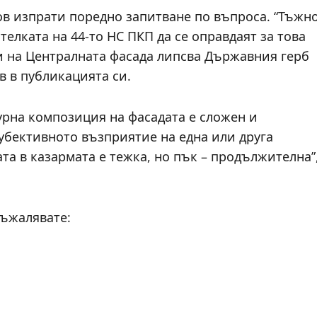
вов изпрати поредно запитване по въпроса. “Тъжн
телката на 44-то НС ПКП да се оправдаят за това
и на Централната фасада липсва Държавния герб
в в публикацията си.
урна композиция на фасадата е сложен и
убективното възприятие на една или друга
та в казармата е тежка, но пък – продължителна”
съжалявате: