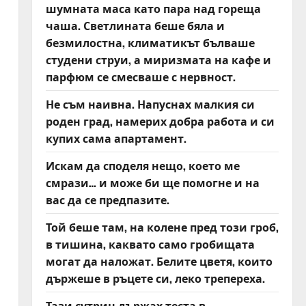
шумната маса като пара над гореща
чаша. Светлината беше бяла и
безмилостна, климатикът бълваше
студени струи, а миризмата на кафе и
парфюм се смесваше с нервност.
Не съм наивна. Напуснах малкия си
роден град, намерих добра работа и си
купих сама апартамент.
Искам да споделя нещо, което ме
смрази… и може би ще помогне и на
вас да се предпазите.
Той беше там, на колене пред този гроб,
в тишина, каквато само гробищата
могат да наложат. Белите цветя, които
държеше в ръцете си, леко трепереха.
Тази сутрин държах теста в