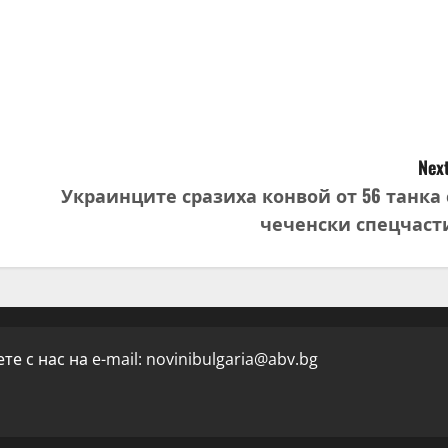
Next
Украинците сразиха конвой от 56 танка 
чеченски спецчаст
е с нас на e-mail:
novinibulgaria@abv.bg