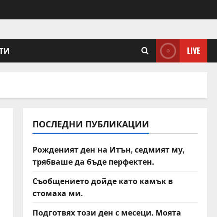
ТИ
LIVE
ПОСЛЕДНИ ПУБЛИКАЦИИ
Рожденият ден на Итън, седмият му,
трябваше да бъде перфектен.
Съобщението дойде като камък в
стомаха ми.
Подготвях този ден с месеци. Моята