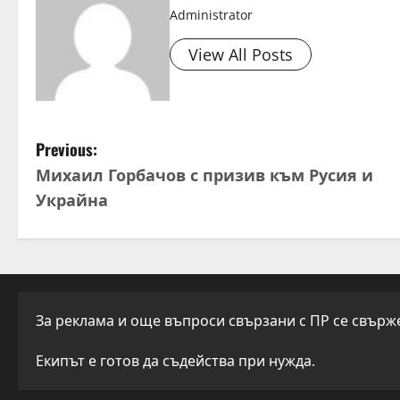
Administrator
View All Posts
P
Previous:
Михаил Горбачов с призив към Русия и
o
Украйна
s
t
n
За реклама и още въпроси свързани с ПР се свържет
a
Екипът е готов да съдейства при нужда.
v