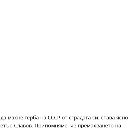
а махне герба на СССР от сградата си, става ясно
Петър Славов. Припомняме, че премахването на