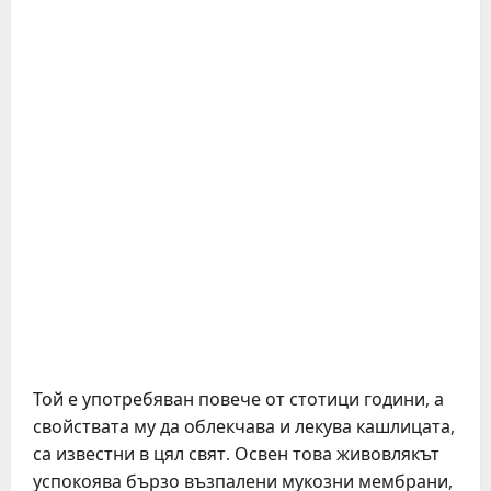
Той е употребяван повече от стотици години, а
свойствата му да облекчава и лекува кашлицата,
са известни в цял свят. Освен това живовлякът
успокоява бързо възпалени мукозни мембрани,