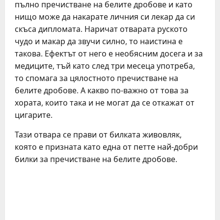
пълно пречистване на белите дробове и като
нищо може да накарате личния си лекар да си
скъса дипломата. Наричат отварата руското
чудо и макар да звучи силно, то наистина е
такова. Ефектът от него е необясним досега и за
медиците, тъй като след три месеца употреба,
то спомага за цялостното пречистване на
белите дробове. А какво по-важно от това за
хората, които така и не могат да се откажат от
цигарите.
Тази отвара се прави от билката живовляк,
която е призната като една от петте най-добри
билки за пречистване на белите дробове.