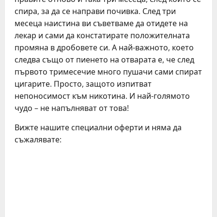
спира, за да се направи почивка. След три
месеца наистина ви съветваме да отидете на
лекар и сами да констатирате положителната
промяна в дробовете си. А най-важното, което
следва също от пиенето на отварата е, че след
първото тримесечие много пушачи сами спират
цигарите. Просто, защото изпитват
непоносимост към никотина. И най-голямото
чудо – не напълняват от това!
Вижте нашите специални оферти и няма да
съжалявате:
C
o
n