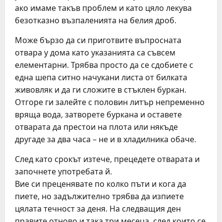
ако имаме такъв проблем и като цяло лекува
безотказно възпаленията на белия дроб.
Може бързо да си приготвите въпросната
отвара у дома като указанията са съвсем
елементарни. Трябва просто да се сдобиете с
една шепа ситно начукани листа от билката
живовляк и да ги сложите в стъклен буркан.
Отгоре ги залейте с половин литър непременно
вряща вода, затворете буркана и оставете
отварата да престои на плота или някъде
другаде за два часа – не и в хладилника обаче.
След като срокът изтече, прецедете отварата и
започнете употребата й.
Вие си преценявате по колко пъти и кога да
пиете, но задължително трябва да изпиете
цялата течност за деня. На следващия ден
правите отново и така три месеца, след които се