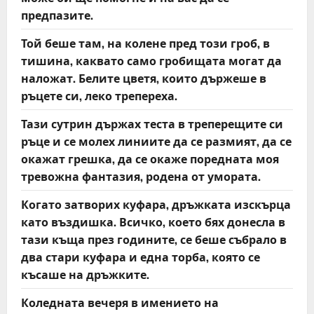
предпазите.
Той беше там, на колене пред този гроб, в
тишина, каквато само гробищата могат да
наложат. Белите цветя, които държеше в
ръцете си, леко трепереха.
Тази сутрин държах теста в треперещите си
ръце и се молех линиите да се размият, да се
окажат грешка, да се окаже поредната моя
тревожна фантазия, родена от умората.
Когато затворих куфара, дръжката изскърца
като въздишка. Всичко, което бях донесла в
тази къща през годините, се беше събрало в
два стари куфара и една торба, която се
късаше на дръжките.
Коледната вечеря в имението на