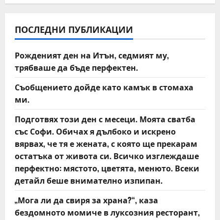
a
v
ПОСЛЕДНИ ПУБЛИКАЦИИ
i
Рожденият ден на Итън, седмият му,
трябваше да бъде перфектен.
g
Съобщението дойде като камък в стомаха
a
ми.
t
Подготвях този ден с месеци. Моята сватба
със Софи. Обичах я дълбоко и искрено
i
вярвах, че тя е жената, с която ще прекарам
o
остатъка от живота си. Всичко изглеждаше
перфектно: мястото, цветята, менюто. Всеки
n
детайл беше внимателно изпипан.
„Мога ли да свиря за храна?“, каза
бездомното момиче в луксозния ресторант,