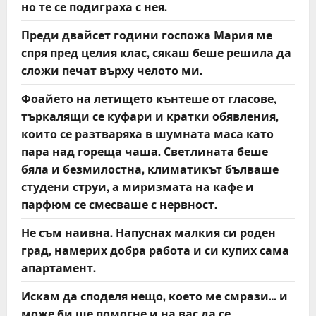
но те се подиграха с нея.
Преди двайсет години госпожа Мария ме
спря пред целия клас, сякаш беше решила да
сложи печат върху челото ми.
Фоайето на летището кънтеше от гласове,
търкалящи се куфари и кратки обявления,
които се разтваряха в шумната маса като
пара над гореща чаша. Светлината беше
бяла и безмилостна, климатикът бълваше
студени струи, а миризмата на кафе и
парфюм се смесваше с нервност.
Не съм наивна. Напуснах малкия си роден
град, намерих добра работа и си купих сама
апартамент.
Искам да споделя нещо, което ме смрази… и
може би ще помогне и на вас да се