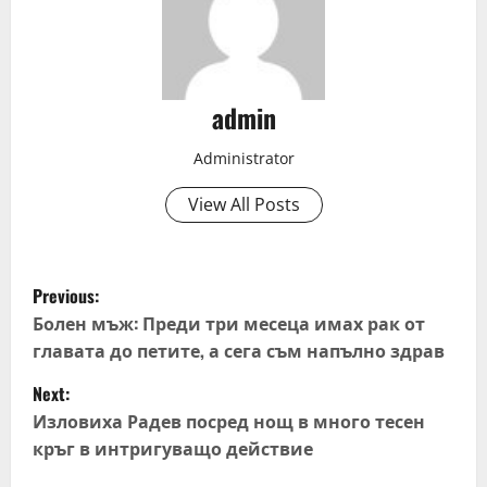
admin
Administrator
View All Posts
P
Previous:
o
Болен мъж: Преди три месеца имах рак от
главата до петите, а сега съм напълно здрав
s
Next:
t
Изловиха Радев посред нощ в много тесен
кръг в интригуващо действие
n