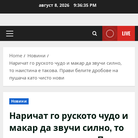
Skip
август 8, 2026
9:36:36 PM
to
content
LIVE
Primary
Menu
Home
Новини
Наричат го руското чудо и макар да звучи силно,
то наистина е такова. Прави белите дробове на
пушача като чисто нови
Новини
Наричат го руското чудо и
макар да звучи силно, то