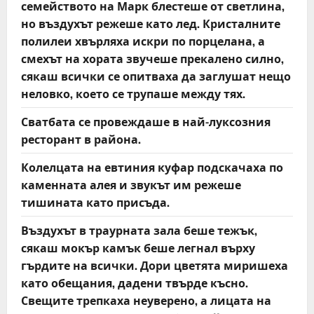
семейството на Марк блестеше от светлина,
но въздухът режеше като лед. Кристалните
полилеи хвърляха искри по порцелана, а
смехът на хората звучеше прекалено силно,
сякаш всички се опитваха да заглушат нещо
неловко, което се трупаше между тях.
Сватбата се провеждаше в най-луксозния
ресторант в района.
Колелцата на евтиния куфар подскачаха по
каменната алея и звукът им режеше
тишината като присъда.
Въздухът в траурната зала беше тежък,
сякаш мокър камък беше легнал върху
гърдите на всички. Дори цветята миришеха
като обещания, дадени твърде късно.
Свещите трепкаха неуверено, а лицата на