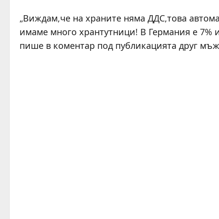
„Виждам,че на храните няма ДДС,това автом
имаме много хрантутници! В Германия е 7% и 
пише в коментар под публикацията друг мъж