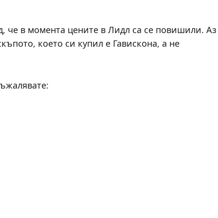
 че в момента цените в Лидл са се повишили. Аз
ъпото, което си купил е Гавискона, а не
съжалявате: