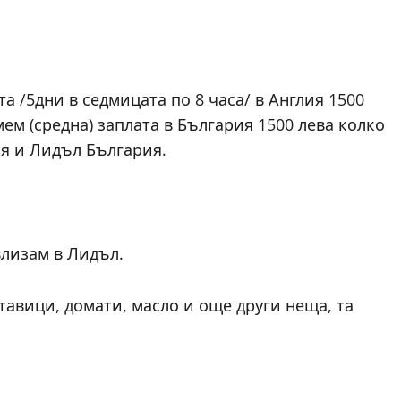
а /5дни в седмицата по 8 часа/ в Англия 1500
мем (средна) заплата в България 1500 лева колко
ия и Лидъл България.
влизам в Лидъл.
тавици, домати, масло и още други неща, та