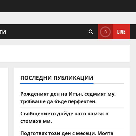
ТИ
LIVE
ПОСЛЕДНИ ПУБЛИКАЦИИ
Рожденият ден на Итън, седмият му,
трябваше да бъде перфектен.
Съобщението дойде като камък в
стомаха ми.
Подготвях този ден с месеци. Моята