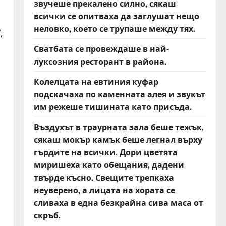
звучеше прекалено силно, сякаш
всички се опитваха да заглушат нещо
неловко, което се трупаше между тях.
,
Сватбата се провеждаше в най-
луксозния ресторант в района.
Колелцата на евтиния куфар
подскачаха по каменната алея и звукът
им режеше тишината като присъда.
Въздухът в траурната зала беше тежък,
сякаш мокър камък беше легнал върху
гърдите на всички. Дори цветята
миришеха като обещания, дадени
твърде късно. Свещите трепкаха
неуверено, а лицата на хората се
сливаха в една безкрайна сива маса от
скръб.