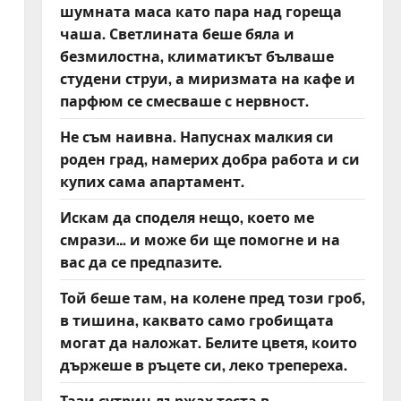
шумната маса като пара над гореща
чаша. Светлината беше бяла и
безмилостна, климатикът бълваше
студени струи, а миризмата на кафе и
парфюм се смесваше с нервност.
Не съм наивна. Напуснах малкия си
роден град, намерих добра работа и си
купих сама апартамент.
Искам да споделя нещо, което ме
смрази… и може би ще помогне и на
вас да се предпазите.
Той беше там, на колене пред този гроб,
в тишина, каквато само гробищата
могат да наложат. Белите цветя, които
държеше в ръцете си, леко трепереха.
Тази сутрин държах теста в