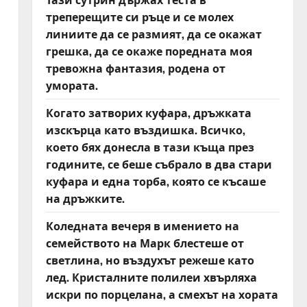
треперещите си ръце и се молех
линиите да се размият, да се окажат
грешка, да се окаже поредната моя
тревожна фантазия, родена от
умората.
Когато затворих куфара, дръжката
изскърца като въздишка. Всичко,
което бях донесла в тази къща през
годините, се беше събрало в два стари
куфара и една торба, която се късаше
на дръжките.
Коледната вечеря в имението на
семейството на Марк блестеше от
светлина, но въздухът режеше като
лед. Кристалните полилеи хвърляха
искри по порцелана, а смехът на хората