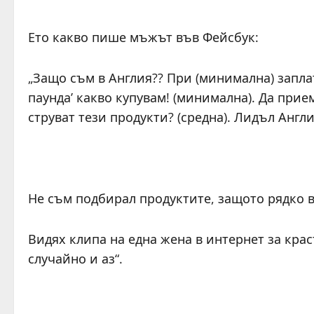
Ето какво пише мъжът във Фейсбук:
„Защо съм в Англия?? При (минимална) заплат
паунда’ какво купувам! (минимална). Да прие
струват тези продукти? (средна). Лидъл Англ
Не съм подбирал продуктите, защото рядко 
Видях клипа на една жена в интернет за крас
случайно и аз“.