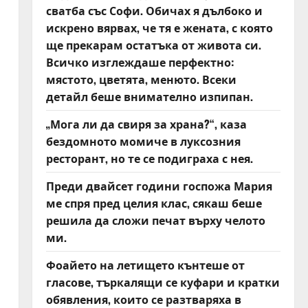
сватба със Софи. Обичах я дълбоко и
искрено вярвах, че тя е жената, с която
ще прекарам остатъка от живота си.
Всичко изглеждаше перфектно:
мястото, цветята, менюто. Всеки
детайл беше внимателно изпипан.
„Мога ли да свиря за храна?“, каза
бездомното момиче в луксозния
ресторант, но те се подиграха с нея.
Преди двайсет години госпожа Мария
ме спря пред целия клас, сякаш беше
решила да сложи печат върху челото
ми.
Фоайето на летището кънтеше от
гласове, търкалящи се куфари и кратки
обявления, които се разтваряха в