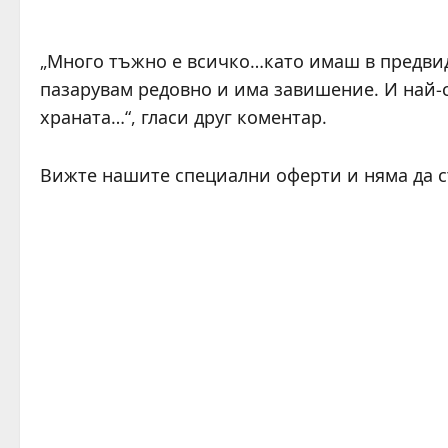
„Много тъжно е всичко…като имаш в предвид,
пазарувам редовно и има завишение. И най-ск
храната…“, гласи друг коментар.
Вижте нашите специални оферти и няма да 
C
o
n
t
i