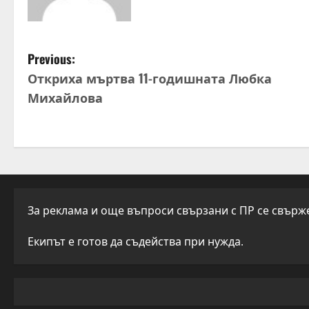
P
Previous:
Откриха мъртва 11-годишната Любка
o
Михайлова
s
t
n
a
За реклама и още въпроси свързани с ПР се свържет
v
Екипът е готов да съдейства при нужда.
i
g