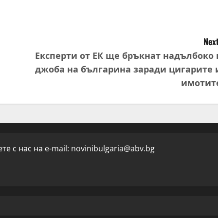
Next
Експерти от ЕК ще бръкнат надълбоко 
джоба на българина заради цигарите 
имотит
е с нас на e-mail:
novinibulgaria@abv.bg