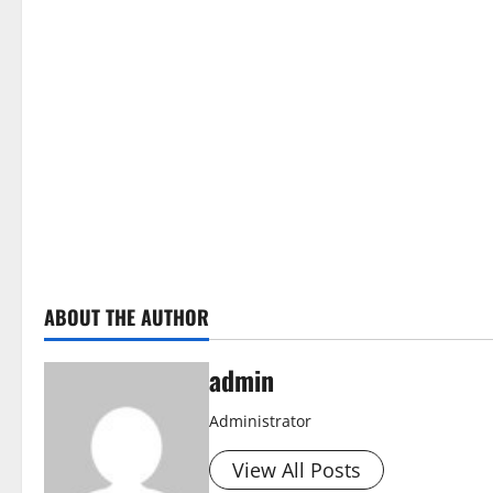
n
u
e
R
e
a
d
ABOUT THE AUTHOR
i
n
admin
g
Administrator
View All Posts