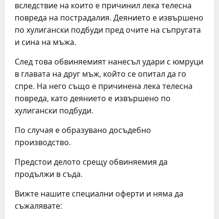
вследствие на които е причинил лека телесна
повреда на пострадалия. Деянието е извършено
по хулигански подбуди пред очите на съпругата
и сина на мъжа.
След това обвиняемият нанесъл удари с юмруци
в главата на друг мъж, който се опитал да го
спре. На него също е причинена лека телесна
повреда, като деянието е извършено по
хулигански подбуди.
По случая е образувано досъдебно
производство.
Предстои делото срещу обвиняемия да
продължи в съда.
Вижте нашите специални оферти и няма да
съжалявате: