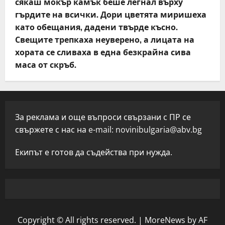
сякаш мокър камък беше легнал върху
гърдите на всички. Дори цветята миришеха
като обещания, дадени твърде късно.
Свещите трепкаха неуверено, а лицата на
хората се сливаха в една безкрайна сива
маса от скръб.
За реклама и още въпроси свързани с ПР се
свържете с нас на e-mail:
novinibulgaria@abv.bg
Екипът е готов да съдейства при нужда.
Copyright © All rights reserved.
|
MoreNews
by AF