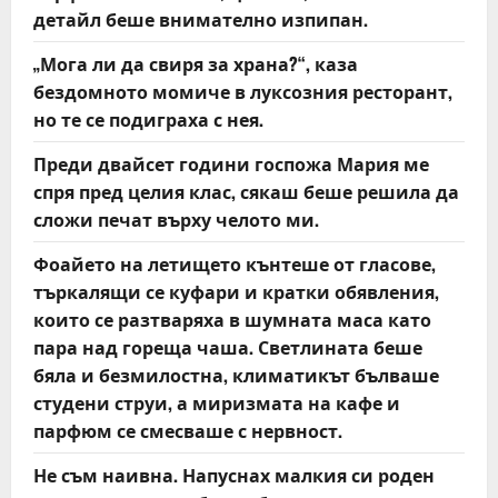
n
детайл беше внимателно изпипан.
„Мога ли да свиря за храна?“, каза
бездомното момиче в луксозния ресторант,
но те се подиграха с нея.
Преди двайсет години госпожа Мария ме
спря пред целия клас, сякаш беше решила да
сложи печат върху челото ми.
Фоайето на летището кънтеше от гласове,
търкалящи се куфари и кратки обявления,
които се разтваряха в шумната маса като
пара над гореща чаша. Светлината беше
бяла и безмилостна, климатикът бълваше
студени струи, а миризмата на кафе и
парфюм се смесваше с нервност.
Не съм наивна. Напуснах малкия си роден