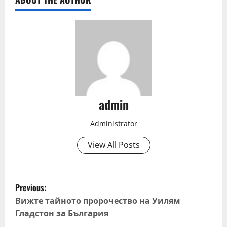
admin
Administrator
View All Posts
P
Previous:
o
Вижте тайното пророчество на Уилям
Гладстон за България
s