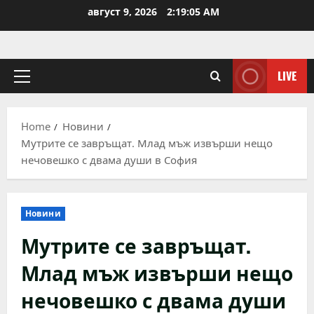
Skip
август 9, 2026
2:19:05 AM
to
content
LIVE
Primary
Menu
Home
Новини
Мутрите се завръщат. Млад мъж извърши нещо
нечовешко с двама души в София
Новини
Мутрите се завръщат.
Млад мъж извърши нещо
нечовешко с двама души