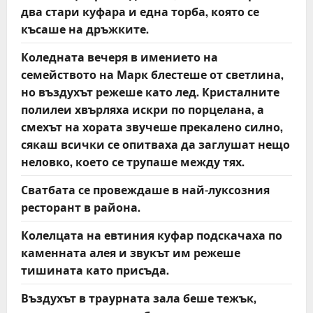
два стари куфара и една торба, която се
късаше на дръжките.
Коледната вечеря в имението на
семейството на Марк блестеше от светлина,
но въздухът режеше като лед. Кристалните
полилеи хвърляха искри по порцелана, а
смехът на хората звучеше прекалено силно,
сякаш всички се опитваха да заглушат нещо
неловко, което се трупаше между тях.
Сватбата се провеждаше в най-луксозния
ресторант в района.
Колелцата на евтиния куфар подскачаха по
каменната алея и звукът им режеше
тишината като присъда.
Въздухът в траурната зала беше тежък,