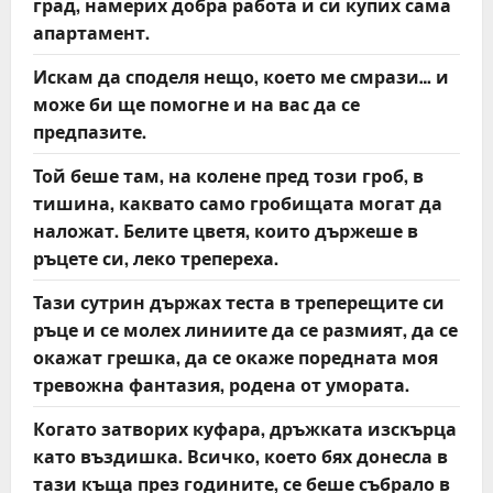
град, намерих добра работа и си купих сама
апартамент.
Искам да споделя нещо, което ме смрази… и
може би ще помогне и на вас да се
предпазите.
Той беше там, на колене пред този гроб, в
тишина, каквато само гробищата могат да
наложат. Белите цветя, които държеше в
ръцете си, леко трепереха.
Тази сутрин държах теста в треперещите си
ръце и се молех линиите да се размият, да се
окажат грешка, да се окаже поредната моя
тревожна фантазия, родена от умората.
Когато затворих куфара, дръжката изскърца
като въздишка. Всичко, което бях донесла в
тази къща през годините, се беше събрало в