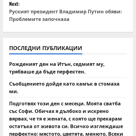
Next:
t
Руският президент Владимир Путин обяви:
Проблемите започнаха
n
a
v
ПОСЛЕДНИ ПУБЛИКАЦИИ
i
Рожденият ден на Итън, седмият му,
трябваше да бъде перфектен.
g
Съобщението дойде като камък в стомаха
a
ми.
t
Подготвях този ден с месеци. Моята сватба
със Софи. Обичах я дълбоко и искрено
i
вярвах, че тя е жената, с която ще прекарам
o
остатъка от живота си. Всичко изглеждаше
перфектно: мястото, цветята, менюто. Всеки