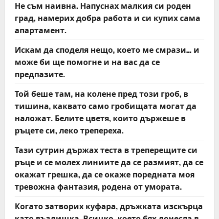
Не съм наивна. Напуснах малкия си роден
град, намерих добра работа и си купих сама
апартамент.
Искам да споделя нещо, което ме смрази… и
може би ще помогне и на вас да се
предпазите.
Той беше там, на колене пред този гроб, в
тишина, каквато само гробищата могат да
наложат. Белите цветя, които държеше в
ръцете си, леко трепереха.
Тази сутрин държах теста в треперещите си
ръце и се молех линиите да се размият, да се
окажат грешка, да се окаже поредната моя
тревожна фантазия, родена от умората.
Когато затворих куфара, дръжката изскърца
като въздишка. Всичко, което бях донесла в