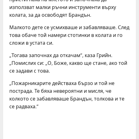
използват малки ръчни инструменти върху
колата, за да освободят Брандън.
Малкото дете се усмихваше и забавляваше. След
това обаче той намери стотинки в колата и го
сложи в устата си.
„Тогава започнах да откачам“, каза Грийн.
„Помислих си: „О, Боже, какво ще стане, ако той
се задави с това.
„Пожарникарите действаха бързо и той не
пострада. Те бяха невероятни и мисля, че
колкото се забавляваше Брандън, толкова и те
се радваха.“