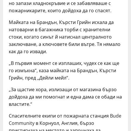
но запази хладнокръвие и се забавляваше с
пожарникарите, които дойдоха да го спасят.
Майката на Брандън, Кърсти Грийн искала да
натоварни в багажника торби с хранителни
стоки, когато синът й натиснал централното
заключване, а ключовете били вътре. Тя нямало
как да го извади.
„В първия момент се изплаших, чудех се как ще
го измъкна“, каза майката на Брандън, Кърсти
Грийн, пред „Дейли мейл“.
„За щастие хора, излизащи от магазина бързо
дойдоха да ми помогнат и една дама се обади на
властите.“
Спасителните екипи от пожарната станция Bude
Community в Корнуол, Англия, бързо
пристигнаха на мястото и започнаха да