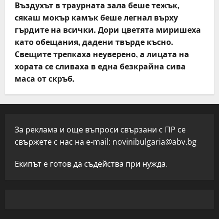
Въздухът в траурната зала беше тежък,
сякаш мокър камък беше легнал върху
гърдите на всички. Дори цветята миришеха
като обещания, дадени твърде късно.
Свещите трепкаха неуверено, а лицата на
хората се сливаха в една безкрайна сива
маса от скръб.
За реклама и още въпроси свързани с ПР се
свържете с нас на e-mail:
novinibulgaria@abv.bg
Екипът е готов да съдейства при нужда.