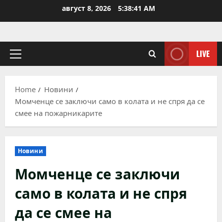
Skip
август 8, 2026
5:38:41 AM
to
content
LIVE
Primary
Menu
Home
Новини
Момченце се заключи само в колата и не спря да се
смее на пожарникарите
Новини
Момченце се заключи
само в колата и не спря
да се смее на