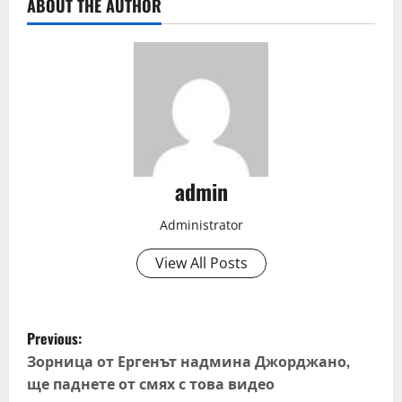
ABOUT THE AUTHOR
admin
Administrator
View All Posts
P
Previous:
o
Зорница от Ергенът надмина Джорджано,
ще паднете от смях с това видео