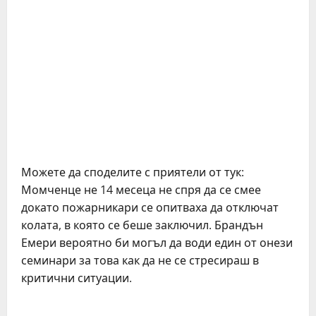
Можете да споделите с приятели от тук:
Момченце не 14 месеца не спря да се смее
докато пожарникари се опитваха да отключат
колата, в която се беше заключил. Брандън
Емери вероятно би могъл да води един от онези
семинари за това как да не се стресираш в
критични ситуации.