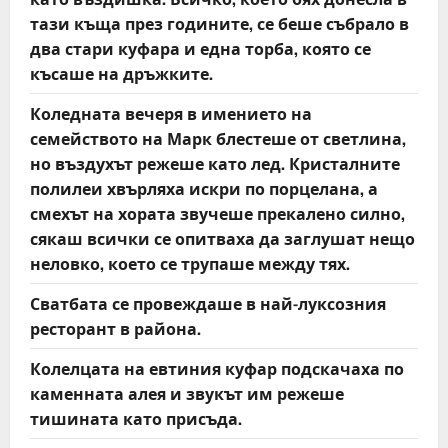
тази къща през годините, се беше събрало в
два стари куфара и една торба, която се
късаше на дръжките.
Коледната вечеря в имението на
семейството на Марк блестеше от светлина,
но въздухът режеше като лед. Кристалните
полилеи хвърляха искри по порцелана, а
смехът на хората звучеше прекалено силно,
сякаш всички се опитваха да заглушат нещо
неловко, което се трупаше между тях.
Сватбата се провеждаше в най-луксозния
ресторант в района.
Колелцата на евтиния куфар подскачаха по
каменната алея и звукът им режеше
тишината като присъда.