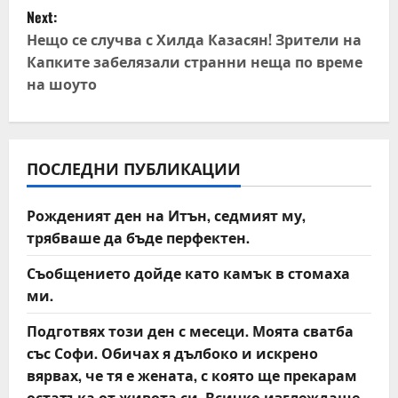
s
Next:
t
Нещо се случва с Хилда Казасян! Зрители на
Капките забелязали странни неща по време
n
на шоуто
a
v
ПОСЛЕДНИ ПУБЛИКАЦИИ
i
Рожденият ден на Итън, седмият му,
g
трябваше да бъде перфектен.
a
Съобщението дойде като камък в стомаха
t
ми.
Подготвях този ден с месеци. Моята сватба
i
със Софи. Обичах я дълбоко и искрено
o
вярвах, че тя е жената, с която ще прекарам
остатъка от живота си. Всичко изглеждаше