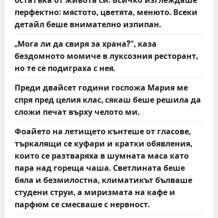
n
перфектно: мястото, цветята, менюто. Всеки
детайл беше внимателно изпипан.
„Мога ли да свиря за храна?“, каза
бездомното момиче в луксозния ресторант,
но те се подиграха с нея.
Преди двайсет години госпожа Мария ме
спря пред целия клас, сякаш беше решила да
сложи печат върху челото ми.
Фоайето на летището кънтеше от гласове,
търкалящи се куфари и кратки обявления,
които се разтваряха в шумната маса като
пара над гореща чаша. Светлината беше
бяла и безмилостна, климатикът бълваше
студени струи, а миризмата на кафе и
парфюм се смесваше с нервност.