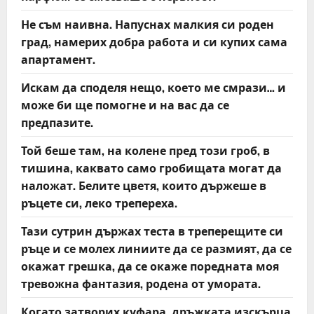
Не съм наивна. Напуснах малкия си роден
град, намерих добра работа и си купих сама
апартамент.
Искам да споделя нещо, което ме смрази… и
може би ще помогне и на вас да се
предпазите.
Той беше там, на колене пред този гроб, в
тишина, каквато само гробищата могат да
наложат. Белите цветя, които държеше в
ръцете си, леко трепереха.
Тази сутрин държах теста в треперещите си
ръце и се молех линиите да се размият, да се
окажат грешка, да се окаже поредната моя
тревожна фантазия, родена от умората.
Когато затворих куфара, дръжката изскърца