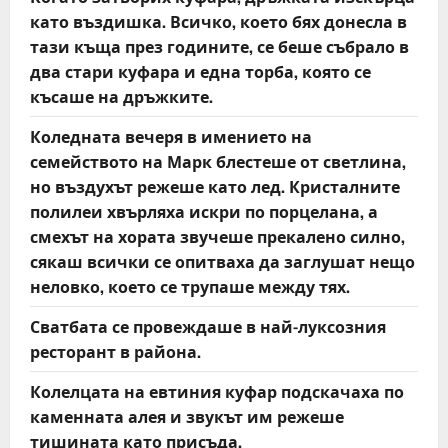
като въздишка. Всичко, което бях донесла в
тази къща през годините, се беше събрало в
два стари куфара и една торба, която се
късаше на дръжките.
Коледната вечеря в имението на
семейството на Марк блестеше от светлина,
но въздухът режеше като лед. Кристалните
полилеи хвърляха искри по порцелана, а
смехът на хората звучеше прекалено силно,
сякаш всички се опитваха да заглушат нещо
неловко, което се трупаше между тях.
Сватбата се провеждаше в най-луксозния
ресторант в района.
Колелцата на евтиния куфар подскачаха по
каменната алея и звукът им режеше
тишината като присъда.