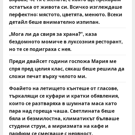
o
остатъка от живота си. Всичко изглеждаше
n
перфектно: мястото, цветята, менюто. Всеки
детайл беше внимателно изпипан.
„Мога ли да свиря за храна?“, каза
бездомното момиче в луксозния ресторант,
но те се подиграха с нея.
Преди двайсет години госпожа Мария ме
спря пред целия клас, сякаш беше решила да
сложи печат върху челото ми.
Фоайето на летището кънтеше от гласове,
търкалящи се куфари и кратки обявления,
които се разтваряха в шумната маса като
пара над гореща чаша. Светлината беше
бяла и безмилостна, климатикът бълваше
студени струи, а миризмата на кафе и
парфюм се смесваше с нервност.