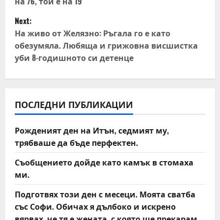
на 76, той е на 19
s
Next:
t
На живо от Желязно: Ръгала го е като
обезумяла. Любяща и грижовна висшистка
n
уби 8-годишното си детенце
a
v
ПОСЛЕДНИ ПУБЛИКАЦИИ
i
Рожденият ден на Итън, седмият му,
g
трябваше да бъде перфектен.
a
Съобщението дойде като камък в стомаха
t
ми.
Подготвях този ден с месеци. Моята сватба
i
със Софи. Обичах я дълбоко и искрено
вярвах, че тя е жената, с която ще прекарам