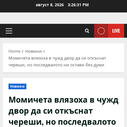
Skip
август 8, 2026
3:26:31 PM
to
content
LIVE
Primary
Menu
Home
Новини
Момичета влязоха в чужд двор да си откъснат
череши, но последвалото ни остави без думи
Новини
Момичета влязоха в чужд
двор да си откъснат
череши, но последвалото