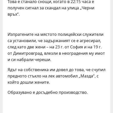
Това е станало снощи, когато в 22:15 часа е
получен сигнал за скандал на улица „Черни
връх“.
Изпратените на мястото полицейски служители
са установили, че задържаният се е агресирал,
след като две жени – на 23 г. от София и на 19 г.
от Димитровград, влезли в неоградения му имот
и си набрали череши.
Ядът на собственика им довел до това, че счупил
предното стъкло на лек автомобил „Мазда“, с
който дошли жените.
Образувано е досъдебно производство.