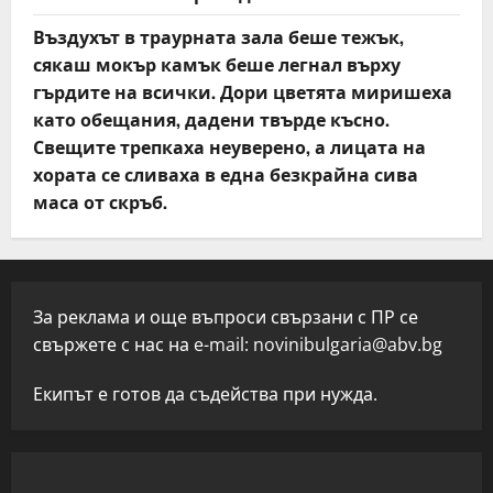
Въздухът в траурната зала беше тежък,
сякаш мокър камък беше легнал върху
гърдите на всички. Дори цветята миришеха
като обещания, дадени твърде късно.
Свещите трепкаха неуверено, а лицата на
хората се сливаха в една безкрайна сива
маса от скръб.
За реклама и още въпроси свързани с ПР се
свържете с нас на e-mail:
novinibulgaria@abv.bg
Екипът е готов да съдейства при нужда.