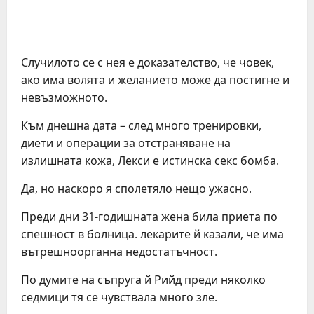
Случилото се с нея е доказателство, че човек,
ако има волята и желанието може да постигне и
невъзможното.
Към днешна дата – след много тренировки,
диети и операции за отстраняване на
излишната кожа, Лекси е истинска секс бомба.
Да, но наскоро я сполетяло нещо ужасно.
Преди дни 31-годишната жена била приета по
спешност в болница. лекарите й казали, че има
вътрешноорганна недостатъчност.
По думите на съпруга й Рийд преди няколко
седмици тя се чувствала много зле.