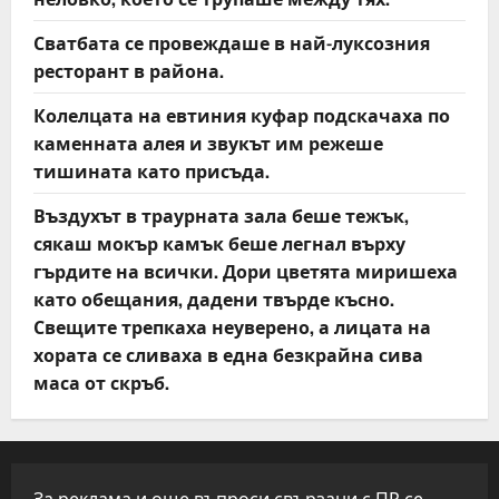
Сватбата се провеждаше в най-луксозния
ресторант в района.
Колелцата на евтиния куфар подскачаха по
каменната алея и звукът им режеше
тишината като присъда.
Въздухът в траурната зала беше тежък,
сякаш мокър камък беше легнал върху
гърдите на всички. Дори цветята миришеха
като обещания, дадени твърде късно.
Свещите трепкаха неуверено, а лицата на
хората се сливаха в една безкрайна сива
маса от скръб.