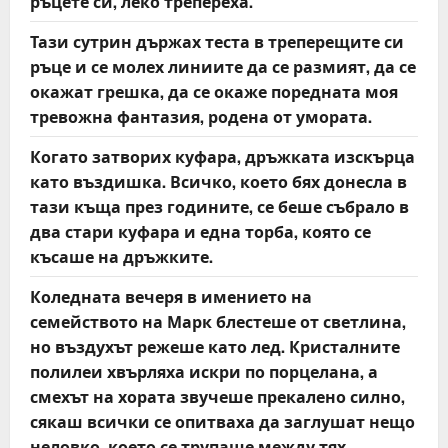
ръцете си, леко трепереха.
Тази сутрин държах теста в треперещите си
ръце и се молех линиите да се размият, да се
окажат грешка, да се окаже поредната моя
тревожна фантазия, родена от умората.
Когато затворих куфара, дръжката изскърца
като въздишка. Всичко, което бях донесла в
тази къща през годините, се беше събрало в
два стари куфара и една торба, която се
късаше на дръжките.
Коледната вечеря в имението на
семейството на Марк блестеше от светлина,
но въздухът режеше като лед. Кристалните
полилеи хвърляха искри по порцелана, а
смехът на хората звучеше прекалено силно,
сякаш всички се опитваха да заглушат нещо
неловко, което се трупаше между тях.