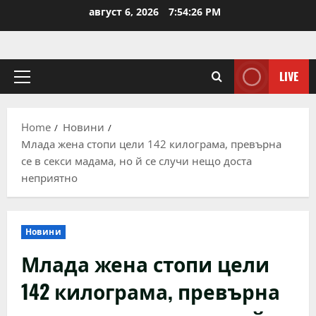
Skip
август 6, 2026
7:54:26 PM
to
content
LIVE
Primary
Menu
Home
Новини
Млада жена стопи цели 142 килограма, превърна
се в секси мадама, но й се случи нещо доста
неприятно
Новини
Млада жена стопи цели
142 килограма, превърна