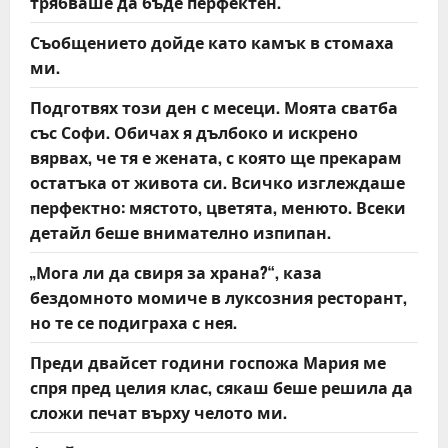
трябваше да бъде перфектен.
g
Съобщението дойде като камък в стомаха
a
ми.
t
Подготвях този ден с месеци. Моята сватба
със Софи. Обичах я дълбоко и искрено
i
вярвах, че тя е жената, с която ще прекарам
o
остатъка от живота си. Всичко изглеждаше
перфектно: мястото, цветята, менюто. Всеки
n
детайл беше внимателно изпипан.
„Мога ли да свиря за храна?“, каза
бездомното момиче в луксозния ресторант,
но те се подиграха с нея.
Преди двайсет години госпожа Мария ме
спря пред целия клас, сякаш беше решила да
сложи печат върху челото ми.