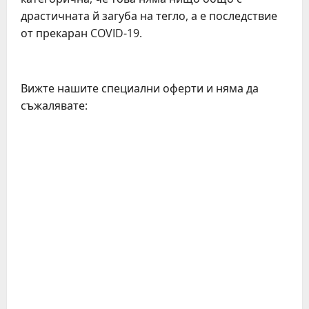
драстичната й загуба на тегло, а е последствие
от прекаран COVID-19.
Вижте нашите специални оферти и няма да
съжалявате:
C
o
n
t
i
n