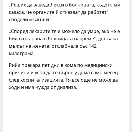
„Реших да заведа Лекси в болницата, където ми
казаха, че органите й отказват да работят“,
сподели мъжът й.
„Според лекарите тя е можело да умре, ако не е
била откарана в болницата навреме”, допълва
мъжът на жената, отслабнала със 142
килограма.
Рийд прекара пет дни в кома по медицински
причини и успя да се върне у дома само месец
след хоспитализацията. Тя все още не може да
ходи и има нужда от диализа.