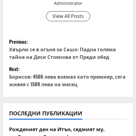
Administrator
View All Posts
P
Previous:
o
Хвърли се в огъня за Сашо: Падна голяма
тайна на Деси Стоянова от Преди обед
s
Next:
t
Борисов: 4500 лева вземах като премиер, сега
живея с 1500 лева на месец
n
a
v
ПОСЛЕДНИ ПУБЛИКАЦИИ
i
Рожденият ден на Итън, седмият му,