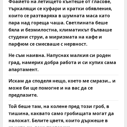
Фоайето на летището кънтеше от гласове,
търкалящи се куфари и кратки обявления,
които се разтваряха в шумната маса като
пара над гореща чаша. Светлината беше
бяла и безмилостна, климатикът бълваше
студени струи, а миризмата на кафе и
парфюм се смесваше с нервност.
Не съм наивна. Напуснах малкия си роден
град, намерих добра работа и си купих сама
апартамент.
Искам да споделя нещо, което ме смрази… и
може би ще помогне и на вас да се
предпазите.
Той беше там, на колене пред този гроб, в
тишина, каквато само гробищата могат да
наложат. Белите цветя, които държеше в