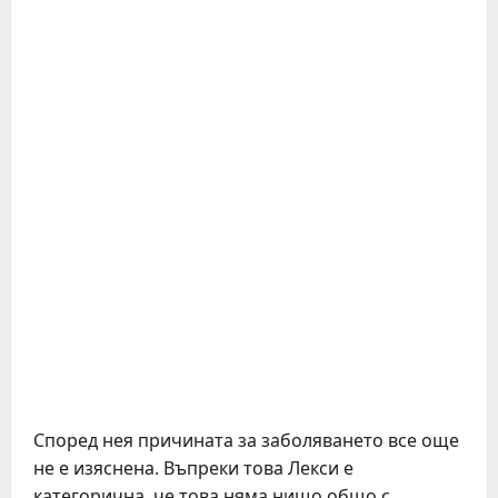
Според нея причината за заболяването все още
не е изяснена. Въпреки това Лекси е
категорична, че това няма нищо общо с