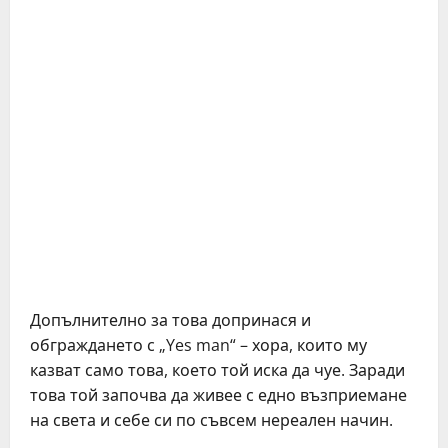
Допълнително за това допринася и
обграждането с „Yes man“ – хора, които му
казват само това, което той иска да чуе. Заради
това той започва да живее с едно възприемане
на света и себе си по съвсем нереален начин.