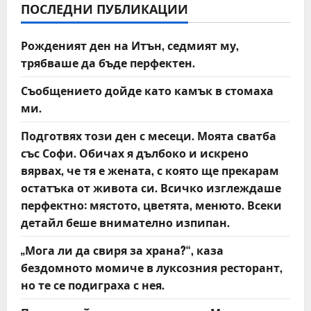
ПОСЛЕДНИ ПУБЛИКАЦИИ
i
Рожденият ден на Итън, седмият му,
g
трябваше да бъде перфектен.
a
Съобщението дойде като камък в стомаха
t
ми.
Подготвях този ден с месеци. Моята сватба
i
със Софи. Обичах я дълбоко и искрено
o
вярвах, че тя е жената, с която ще прекарам
остатъка от живота си. Всичко изглеждаше
n
перфектно: мястото, цветята, менюто. Всеки
детайл беше внимателно изпипан.
„Мога ли да свиря за храна?“, каза
бездомното момиче в луксозния ресторант,
но те се подиграха с нея.