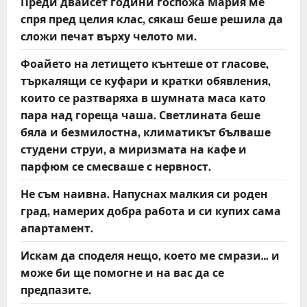
Преди двайсет години госпожа Мария ме
спря пред целия клас, сякаш беше решила да
сложи печат върху челото ми.
Фоайето на летището кънтеше от гласове,
търкалящи се куфари и кратки обявления,
които се разтваряха в шумната маса като
пара над гореща чаша. Светлината беше
бяла и безмилостна, климатикът бълваше
студени струи, а миризмата на кафе и
парфюм се смесваше с нервност.
Не съм наивна. Напуснах малкия си роден
град, намерих добра работа и си купих сама
апартамент.
Искам да споделя нещо, което ме смрази… и
може би ще помогне и на вас да се
предпазите.