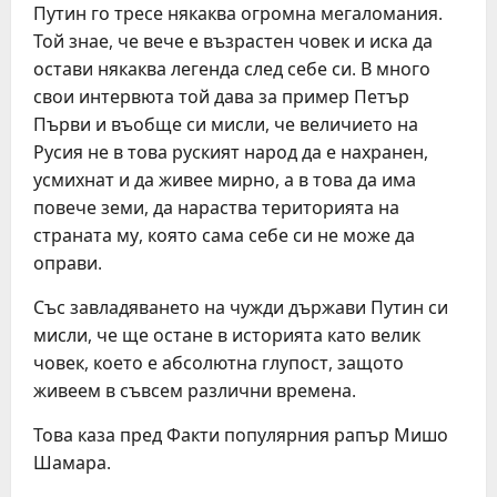
Путин го тресе някаква огромна мегаломания.
Той знае, че вече е възрастен човек и иска да
остави някаква легенда след себе си. В много
свои интервюта той дава за пример Петър
Първи и въобще си мисли, че величието на
Русия не в това руският народ да е нахранен,
усмихнат и да живее мирно, а в това да има
повече земи, да нараства територията на
страната му, която сама себе си не може да
оправи.
Със завладяването на чужди държави Путин си
мисли, че ще остане в историята като велик
човек, което е абсолютна глупост, защото
живеем в съвсем различни времена.
Това каза пред Факти популярния рапър Мишо
Шамара.