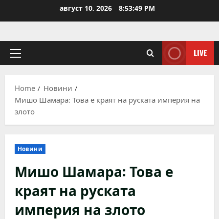
Skip
август 10, 2026
8:53:49 PM
to
content
LIVE
Primary
Menu
Home
Новини
Мишо Шамара: Това е краят на руската империя на
злото
Новини
Мишо Шамара: Това е
краят на руската
империя на злото