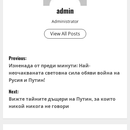
admin
Administrator
View All Posts
P
Previous:
o
Изненада от преди минути: Най-
неочакваната световна сила обяви война на
s
Русия и Путин!
t
Next:
Вижте тайните дъщери на Путин, за които
n
никой никога не говори
a
v