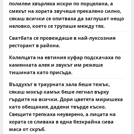
полилеи хвърляха искри по порцелана, а
смехът на хората звучеше прекалено силно,
сякаш всички се опитваха да заглушат нещо
неловко, което се трупаше между тях.
Сватбата се провеждаше в най-луксозния
ресторант в района.
Колелцата на евтиния куфар подскачаха по
каменната алея и звукът им режеше
тишината като присъда.
Въздухът в траурната зала беше тежък,
сякаш мокър камък беше легнал върху
гърдите на всички. Дори цветята миришеха
като обещания, дадени твърде късно.
Свещите трепкаха неуверено, а лицата на
хората се сливаха в една безкрайна сива
маса от скръб.