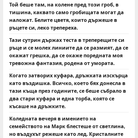
Той беше там, на колене пред този гроб, в
тишина, каквато само гробищата могат да
наложат. Белите цветя, които държеше в
ръцете си, леко трепереха.
Тази сутрин държах теста в треперещите си
ръце и се молех линиите да се размият, да се
окажат грешка, да се окаже поредната моя
тревожна фантазия, родена от умората.
Когато затворих куфара, дръжката изскърца
като въздишка. Всичко, което бях донесла в
тази къща през годините, се беше събрало в
два стари куфара и една торба, която се
късаше на дръжките.
Коледната вечеря в имението на
семейството на Марк блестеше от светлина,
но въздухът режеше като лед. Кристалните