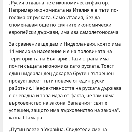
„Русия отдавна не е икономически фактор.
Например икономиката на Италия е в пъти по-
голяма от руската. Само Италия, без да
споменавам още по-силните икономически
европейски държави, има два самолетоносача.
За сравнение ще дам и Нидерландия, която има
14 милиона население и е на половината на
територията на България. Тази страна има
почти същата икономика като руската. Тоест
един нидерландец докарва брутен вътрешен
продукт десет пъти повече от един руски
работник. Неефективността на руската държава
е очевадна и това идва от факта, че там няма
върховенство на закона. Западният свят е
успешен, защото има върховенство на закона“,
казва Шамара.
„Путин влезе в Украйна. Свидетели сме на