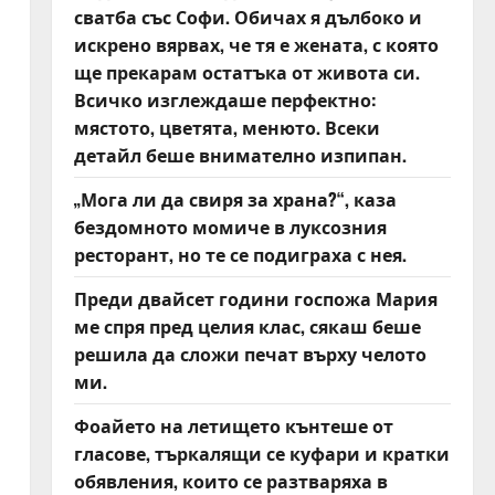
сватба със Софи. Обичах я дълбоко и
искрено вярвах, че тя е жената, с която
ще прекарам остатъка от живота си.
Всичко изглеждаше перфектно:
мястото, цветята, менюто. Всеки
детайл беше внимателно изпипан.
„Мога ли да свиря за храна?“, каза
бездомното момиче в луксозния
ресторант, но те се подиграха с нея.
Преди двайсет години госпожа Мария
ме спря пред целия клас, сякаш беше
решила да сложи печат върху челото
ми.
Фоайето на летището кънтеше от
гласове, търкалящи се куфари и кратки
обявления, които се разтваряха в