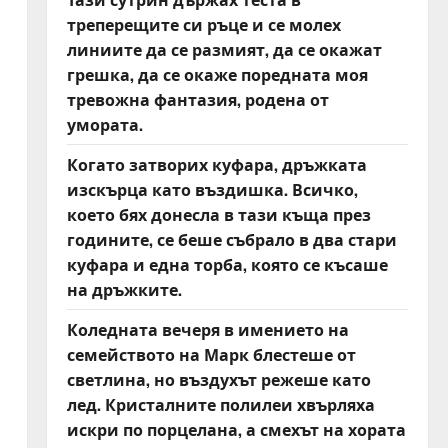
треперещите си ръце и се молех
линиите да се размият, да се окажат
грешка, да се окаже поредната моя
тревожна фантазия, родена от
умората.
Когато затворих куфара, дръжката
изскърца като въздишка. Всичко,
което бях донесла в тази къща през
годините, се беше събрало в два стари
куфара и една торба, която се късаше
на дръжките.
Коледната вечеря в имението на
семейството на Марк блестеше от
светлина, но въздухът режеше като
лед. Кристалните полилеи хвърляха
искри по порцелана, а смехът на хората