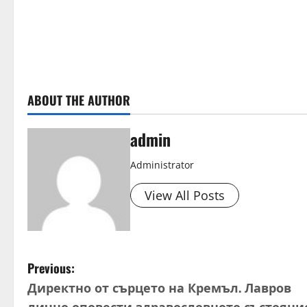
e
a
d
ABOUT THE AUTHOR
i
n
admin
g
Administrator
View All Posts
P
Previous:
Директно от сърцето на Кремъл. Лавров
o
лично оповести здравословното състояни