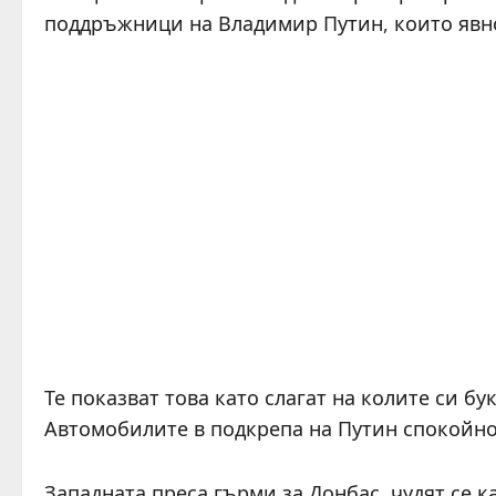
поддръжници на Владимир Путин, които явно
Те показват това като слагат на колите си бу
Автомобилите в подкрепа на Путин спокойно
Западната преса гърми за Донбас, чудят се к