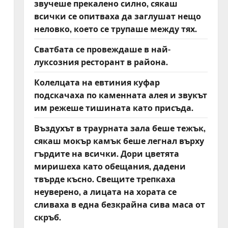
звучеше прекалено силно, сякаш
всички се опитваха да заглушат нещо
неловко, което се трупаше между тях.
Сватбата се провеждаше в най-
луксозния ресторант в района.
Колелцата на евтиния куфар
подскачаха по каменната алея и звукът
им режеше тишината като присъда.
Въздухът в траурната зала беше тежък,
сякаш мокър камък беше легнал върху
гърдите на всички. Дори цветята
миришеха като обещания, дадени
твърде късно. Свещите трепкаха
неуверено, а лицата на хората се
сливаха в една безкрайна сива маса от
скръб.