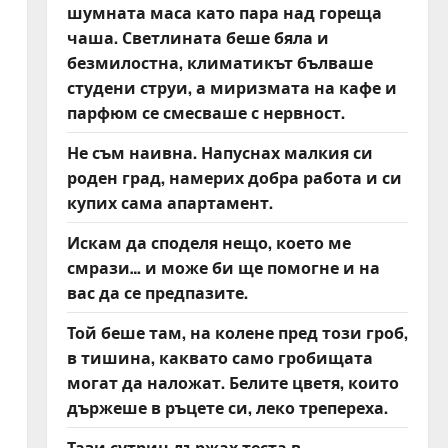
шумната маса като пара над гореща
чаша. Светлината беше бяла и
безмилостна, климатикът бълваше
студени струи, а миризмата на кафе и
парфюм се смесваше с нервност.
Не съм наивна. Напуснах малкия си
роден град, намерих добра работа и си
купих сама апартамент.
Искам да споделя нещо, което ме
смрази… и може би ще помогне и на
вас да се предпазите.
Той беше там, на колене пред този гроб,
в тишина, каквато само гробищата
могат да наложат. Белите цветя, които
държеше в ръцете си, леко трепереха.
Тази сутрин държах теста в