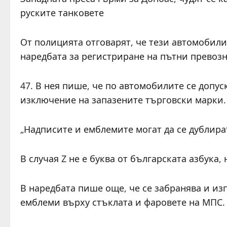
руските танковете
От полицията отговарят, че тези автомобили
наредбата за регистриране на пътни превозни
47. В нея пише, че по автомобилите се допус
изключение на запазените търговски марки.
„Надписите и емблемите могат да се дублират
В случая Z не е буква от българската азбука, 
В наредбата пише още, че се забранява и из
емблеми върху стъклата и фаровете на МПС.