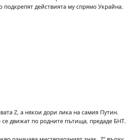
 подкрепят действията му спрямо Украйна.
квата Z, а някои дори лика на самия Путин.
 се движат по родните пътища, предаде БНТ.
акво означава мистериозният знак „Z“ върху