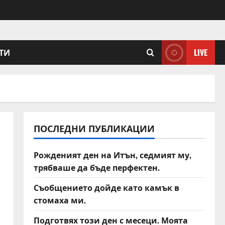
ТИ
LIVE
ПОСЛЕДНИ ПУБЛИКАЦИИ
Рожденият ден на Итън, седмият му,
трябваше да бъде перфектен.
Съобщението дойде като камък в
стомаха ми.
Подготвях този ден с месеци. Моята