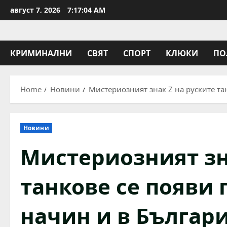
Skip
август 7, 2026
7:17:04 AM
to
content
КРИМИНАЛНИ
СВЯТ
СПОРТ
КЛЮКИ
ПО
Home
Новини
Мистериозният знак Z на руските та
Новини
Мистериозният зн
танкове се появи 
начин и в Българ