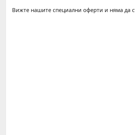
Вижте нашите специални оферти и няма да 
C
o
n
t
i
n
u
e
R