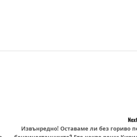
Next
Извънредно! Оставаме ли без гориво п
е
бензиностанциите? Ето какво реши Кири