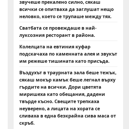
звучеше прекалено силно, сякаш
всички се опитваха да заглушат нещо
неловко, което се трупаше между тях.
Сватбата се провеждаше в най-
луксозния ресторант в района.
Колелцата на евтиния куфар
подскачаха по каменната алея и звукът
им режеше тишината като присъда.
Въздухът в траурната зала беше тежък,
сякаш мокър камък беше легнал върху
гърдите на всички. Дори цветята
миришеха като обещания, дадени
твърде късно. Свещите трепкаха
неуверено, а лицата на хората се
сливаха в една безкрайна сива маса от
скръб.