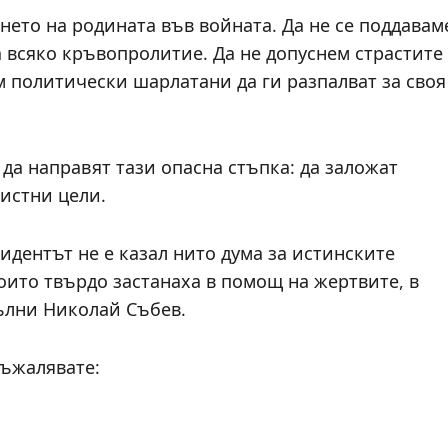
нето на родината във войната. Да не се поддавам
 всяко кръвопролитие. Да не допуснем страстите
им политически шарлатани да ги разпалват за своя
да направят тази опасна стъпка: да заложат
истни цели.
дентът не е казал нито дума за истинските
които твърдо застанаха в помощ на жертвите, в
пълни Николай Събев.
съжалявате: