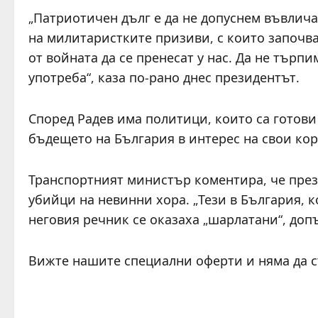
„Патриотичен дълг е да не допуснем въвлича
на милитаристките призиви, с които започва
от войната да се пренесат у нас. Да не търп
употреба“, каза по-рано днес президентът.
Според Радев има политици, които са готови 
бъдещето на България в интерес на свои кор
Транспортният министър коментира, че прези
убийци на невинни хора. „Тези в България, 
неговия речник се оказаха „шарлатани“, до
Вижте нашите специални оферти и няма да 