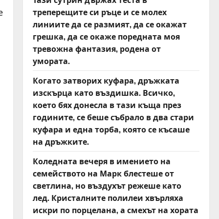
треперещите си ръце и се молех
е
линиите да се размият, да се окажат
грешка, да се окаже поредната моя
тревожна фантазия, родена от
умората.
Когато затворих куфара, дръжката
изскърца като въздишка. Всичко,
което бях донесла в тази къща през
годините, се беше събрало в два стари
куфара и една торба, която се късаше
на дръжките.
Коледната вечеря в имението на
семейството на Марк блестеше от
светлина, но въздухът режеше като
лед. Кристалните полилеи хвърляха
искри по порцелана, а смехът на хората