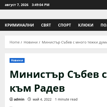
Skip
август 7, 2026
3:49:04 PM
to
content
КРИМИНАЛНИ
СВЯТ
СПОРТ
КЛЮКИ
ПО
Home
Новини
Министър Събев с много тежки дум
Новини
Министър Събев с
към Радев
admin
май 4, 2022
1 minute read