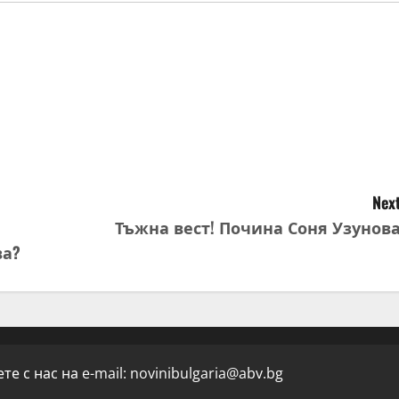
Next
Тъжна вест! Почина Соня Узунова
ва?
е с нас на e-mail:
novinibulgaria@abv.bg