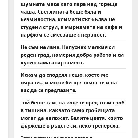
шумната маса като пара над гореща
чаша. Светлината беше бяла и
безмилостна, климатикът бълваше
студени струи, а миризмата на кафе и
парфюм се смесваше с нервност.
Не съм наивна. Напуснах малкия си
роден град, намерих добра работа и си
купих сама апартамент.
Искам да споделя нещо, което ме
смрази… и може би ще помогне и на
а
вас да се предпазите.
Той беше там, на колене пред този гроб,
в тишина, каквато само гробищата
могат да наложат. Белите цветя, които
държеше в ръцете си, леко трепереха.
Тази сутрин държах теста в