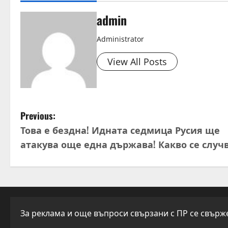
admin
Administrator
View All Posts
P
Previous:
Това е бездна! Идната седмица Русия ще
o
атакува още една държава! Какво се случ
s
t
n
За реклама и още въпроси свързани с ПР се свържет
a