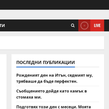
ТИ
LIVE
ПОСЛЕДНИ ПУБЛИКАЦИИ
Рожденият ден на Итън, седмият му,
трябваше да бъде перфектен.
Съобщението дойде като камък в
стомаха ми.
Подготвях този ден с месеци. Моята