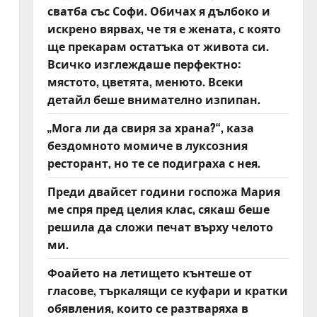
сватба със Софи. Обичах я дълбоко и
искрено вярвах, че тя е жената, с която
ще прекарам остатъка от живота си.
Всичко изглеждаше перфектно:
мястото, цветята, менюто. Всеки
детайл беше внимателно изпипан.
„Мога ли да свиря за храна?“, каза
бездомното момиче в луксозния
ресторант, но те се подиграха с нея.
Преди двайсет години госпожа Мария
ме спря пред целия клас, сякаш беше
решила да сложи печат върху челото
ми.
Фоайето на летището кънтеше от
гласове, търкалящи се куфари и кратки
обявления, които се разтваряха в