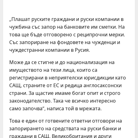
„Плашат руските граждани и руски компании в
чужбина със запор на банковите им сметки. На
това ще бъде отговорено с реципрочни мерки.
Със запориране на фондовете на чужденци и
чуждестранни компании в Русия.
Може да се стигне и до национализация на
имуществото на тези лица, които са
регистрирани в неприятелски юрисдикции като
САЩ, страните от ЕС и редица англосаксонски
страни. За щастие имаме богат опит и строго
законодателство. Така че всичко интересно
само започва“, написа той в мрежата.
Това е един от готвените ответни отговори на
запорирането на средствата на руски банки и
граждани в САЩ, Великобритания и други