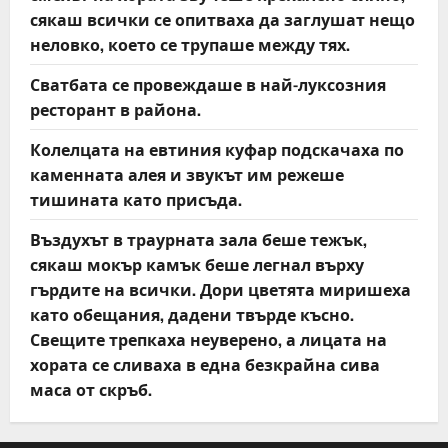
сякаш всички се опитваха да заглушат нещо
неловко, което се трупаше между тях.
Сватбата се провеждаше в най-луксозния
ресторант в района.
Колелцата на евтиния куфар подскачаха по
каменната алея и звукът им режеше
тишината като присъда.
Въздухът в траурната зала беше тежък,
сякаш мокър камък беше легнал върху
гърдите на всички. Дори цветята миришеха
като обещания, дадени твърде късно.
Свещите трепкаха неуверено, а лицата на
хората се сливаха в една безкрайна сива
маса от скръб.