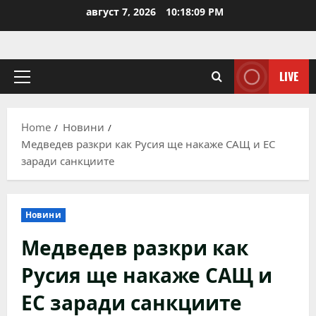
Skip
август 7, 2026
10:18:09 PM
to
content
LIVE
Primary
Menu
Home
Новини
Медведев разкри как Русия ще накаже САЩ и ЕС
заради санкциите
Новини
Медведев разкри как
Русия ще накаже САЩ и
ЕС заради санкциите