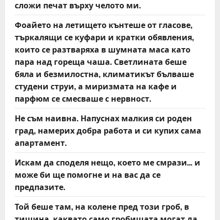
сложи печат върху челото ми.
Фоайето на летището кънтеше от гласове,
търкалящи се куфари и кратки обявления,
които се разтваряха в шумната маса като
пара над гореща чаша. Светлината беше
бяла и безмилостна, климатикът бълваше
студени струи, а миризмата на кафе и
парфюм се смесваше с нервност.
Не съм наивна. Напуснах малкия си роден
град, намерих добра работа и си купих сама
апартамент.
Искам да споделя нещо, което ме смрази… и
може би ще помогне и на вас да се
предпазите.
Той беше там, на колене пред този гроб, в
тишина, каквато само гробищата могат да