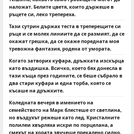
наложат. Белите цветя, които държеше в
ръцете си, леко трепереха.
Тази сутрин държах теста в треперещите си
ръце и се молех линиите да се размият, да се
окажат грешка, да се окаже поредната моя
тревожна фантазия, родена от умората.
Когато затворих куфара, дръжката изскърца
като въздишка. Всичко, което бях донесла в
тази къща през годините, се беше събрало в
два стари куфара и една торба, която се
късаше на дръжките.
Коледната вечеря в имението на
семейството на Марк блестеше от светлина,
но въздухът режеше като лед. Кристалните
полилеи хвърляха искри по порцелана, а
смехът на хората звучеше прекалено силно,