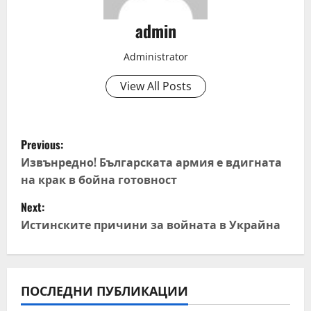
admin
Administrator
View All Posts
P
Previous:
o
Извънредно! Българската армия е вдигната
на крак в бойна готовност
s
Next:
t
Истинските причини за войната в Украйна
n
a
ПОСЛЕДНИ ПУБЛИКАЦИИ