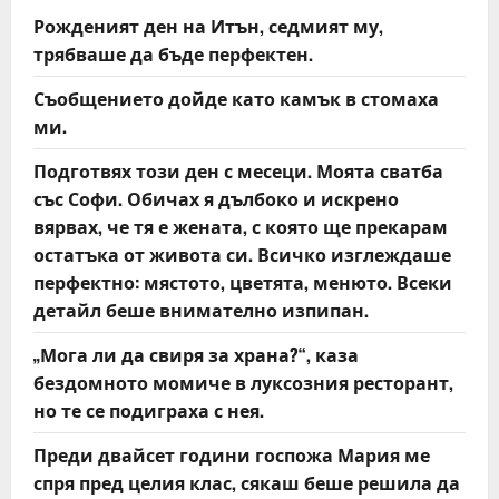
v
Рожденият ден на Итън, седмият му,
i
трябваше да бъде перфектен.
g
Съобщението дойде като камък в стомаха
ми.
a
Подготвях този ден с месеци. Моята сватба
t
със Софи. Обичах я дълбоко и искрено
вярвах, че тя е жената, с която ще прекарам
i
остатъка от живота си. Всичко изглеждаше
o
перфектно: мястото, цветята, менюто. Всеки
детайл беше внимателно изпипан.
n
„Мога ли да свиря за храна?“, каза
бездомното момиче в луксозния ресторант,
но те се подиграха с нея.
Преди двайсет години госпожа Мария ме
спря пред целия клас, сякаш беше решила да