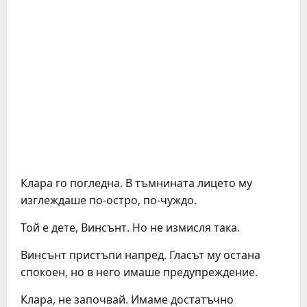
Клара го погледна. В тъмнината лицето му
изглеждаше по-остро, по-чуждо.
Той е дете, Винсънт. Но не измисля така.
Винсънт пристъпи напред. Гласът му остана
спокоен, но в него имаше предупреждение.
Клара, не започвай. Имаме достатъчно