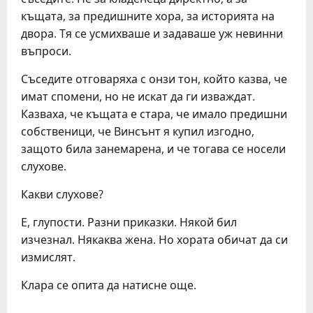
къщата, за предишните хора, за историята на
двора. Тя се усмихваше и задаваше уж невинни
въпроси.
Съседите отговаряха с онзи тон, който казва, че
имат спомени, но не искат да ги изваждат.
Казваха, че къщата е стара, че имало предишни
собственици, че Винсънт я купил изгодно,
защото била занемарена, и че тогава се носели
слухове.
Какви слухове?
Е, глупости. Разни приказки. Някой бил
изчезнал. Някаква жена. Но хората обичат да си
измислят.
Клара се опита да натисне още.