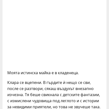
Моята истинска майка е в кладенеца.
Клара се вцепени. В гърдите ѝ нещо се сви,
после се разтвори, сякаш въздухът внезапно
изчезна. Тя беше свикнала с детските фантазии,
с измислени чудовища под леглото и с истории
за невидими приятели, но това не звучеше така.