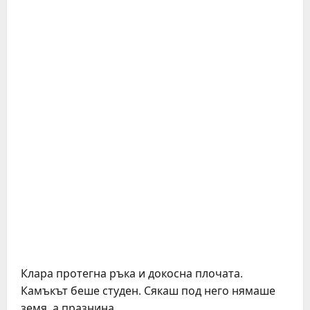
Клара протегна ръка и докосна плочата.
Камъкът беше студен. Сякаш под него нямаше
земя, а празнина.