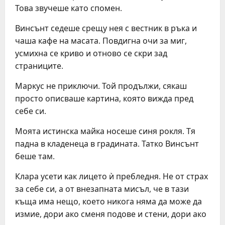
Това звучеше като спомен.
Винсънт седеше срещу нея с вестник в ръка и
чаша кафе на масата. Повдигна очи за миг,
усмихна се криво и отново се скри зад
страниците.
Маркус не приключи. Той продължи, сякаш
просто описваше картина, която вижда пред
себе си.
Моята истинска майка носеше синя рокля. Тя
падна в кладенеца в градината. Татко Винсънт
беше там.
Клара усети как лицето ѝ пребледня. Не от страх
за себе си, а от внезапната мисъл, че в тази
къща има нещо, което никога няма да може да
измие, дори ако сменя подове и стени, дори ако