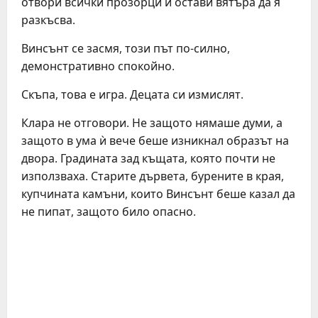
отвори всички прозорци и остави вятъра да я
разкъсва.
Винсънт се засмя, този път по-силно,
демонстративно спокойно.
Скъпа, това е игра. Децата си измислят.
Клара не отговори. Не защото нямаше думи, а
защото в ума ѝ вече беше изникнал образът на
двора. Градината зад къщата, която почти не
използваха. Старите дървета, бурените в края,
купчината камъни, които Винсънт беше казал да
не пипат, защото било опасно.