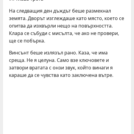
На следващия ден дъждът беше размекнал
земята. Дворът изглеждаше като място, което се
опитва да изхвърли нещо на повърхността.
Клара се събуди с мисълта, че ако не провери,
ще се побърка.
Винсънт беше излязъл рано. Каза, че има
среща. Не я целуна. Само взе ключовете и
затвори вратата с онзи звук, който винаги я
караше да се чувства като заключена вътре.