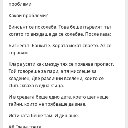
проблеми.
Какви проблеми?
Винсънт се поколеба. Това беше първият път,
когато го виждаше да се колебае. После каза:
Бизнесът. Банките. Хората искат своето. Аз се
справям.
Клара усети как между тях се появява пропаст.
Той говореше за пари, а тя мислеше за
кладенец. Две различни вселени, които се
сблъскваха в една къща.
И в средата беше едно дете, което шепнеше
тайни, които не трябваше да знае.
Истината беше там. И дишаше.
## Глава трета