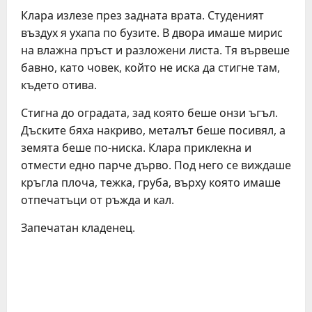
Клара излезе през задната врата. Студеният
въздух я ухапа по бузите. В двора имаше мирис
на влажна пръст и разложени листа. Тя вървеше
бавно, като човек, който не иска да стигне там,
където отива.
Стигна до оградата, зад която беше онзи ъгъл.
Дъските бяха накриво, металът беше посивял, а
земята беше по-ниска. Клара приклекна и
отмести едно парче дърво. Под него се виждаше
кръгла плоча, тежка, груба, върху която имаше
отпечатъци от ръжда и кал.
Запечатан кладенец.