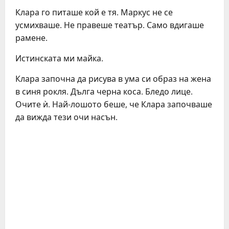
Клара го питаше кой е тя. Маркус не се
усмихваше. Не правеше театър. Само вдигаше
рамене.
Истинската ми майка.
Клара започна да рисува в ума си образ на жена
в синя рокля. Дълга черна коса. Бледо лице.
Очите ѝ. Най-лошото беше, че Клара започваше
да вижда тези очи насън.