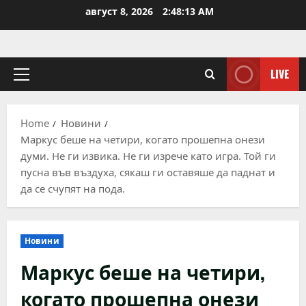
Skip
август 8, 2026
2:48:14 AM
to
content
LIVE
Primary
Menu
Home
Новини
Маркус беше на четири, когато прошепна онези
думи. Не ги извика. Не ги изрече като игра. Той ги
пусна във въздуха, сякаш ги оставяше да паднат и
да се счупят на пода.
Новини
Маркус беше на четири,
когато прошепна онези