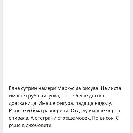
Една сутрин намери Маркус да рисува. На листа
имаше груба рисунка, но не беше детска
драсканица. Имаше фигура, падаща надолу.
Ръцете ѝ бяха разперени. Отдолу имаше черна
спирала. А отстрани стоеше човек. По-висок. С
ръце в джобовете.