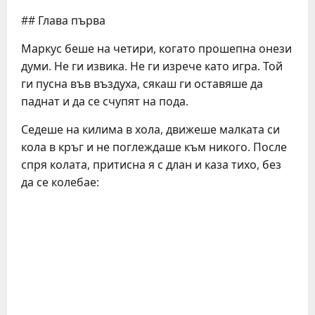
## Глава първа
Маркус беше на четири, когато прошепна онези
думи. Не ги извика. Не ги изрече като игра. Той
ги пусна във въздуха, сякаш ги оставяше да
паднат и да се счупят на пода.
Седеше на килима в хола, движеше малката си
кола в кръг и не поглеждаше към никого. После
спря колата, притисна я с длан и каза тихо, без
да се колебае: