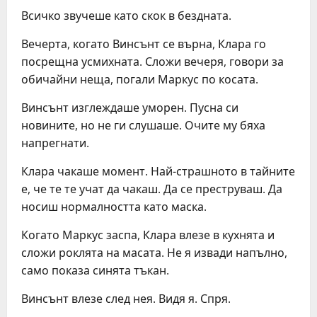
Всичко звучеше като скок в бездната.
Вечерта, когато Винсънт се върна, Клара го
посрещна усмихната. Сложи вечеря, говори за
обичайни неща, погали Маркус по косата.
Винсънт изглеждаше уморен. Пусна си
новините, но не ги слушаше. Очите му бяха
напрегнати.
Клара чакаше момент. Най-страшното в тайните
е, че те те учат да чакаш. Да се преструваш. Да
носиш нормалността като маска.
Когато Маркус заспа, Клара влезе в кухнята и
сложи роклята на масата. Не я извади напълно,
само показа синята тъкан.
Винсънт влезе след нея. Видя я. Спря.