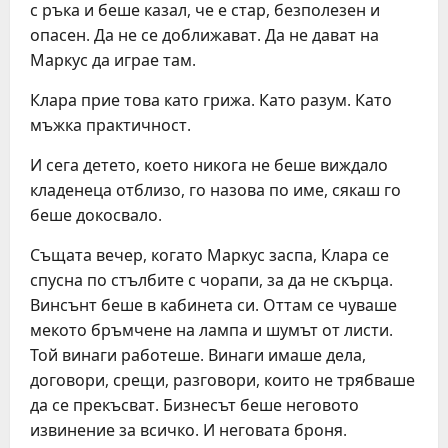
с ръка и беше казал, че е стар, безполезен и
опасен. Да не се доближават. Да не дават на
Маркус да играе там.
Клара прие това като грижа. Като разум. Като
мъжка практичност.
И сега детето, което никога не беше виждало
кладенеца отблизо, го назова по име, сякаш го
беше докосвало.
Същата вечер, когато Маркус заспа, Клара се
спусна по стълбите с чорапи, за да не скърца.
Винсънт беше в кабинета си. Оттам се чуваше
мекото бръмчене на лампа и шумът от листи.
Той винаги работеше. Винаги имаше дела,
договори, срещи, разговори, които не трябваше
да се прекъсват. Бизнесът беше неговото
извинение за всичко. И неговата броня.