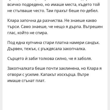
всичко подредено, но имаше места, където той
не стъпваше често. Там прахът беше по-дебел.
Клара започна да разчиства. Не знаеше какво
търси. Само знаеше, че нещо я дърпа. Вътрешен
глас, който не спира.
Под една купчина стари платна намери сандък.
Дървен, тежък, с ръждясала закопчалка.
Сърцето ѝ заби толкова силно, че я заболя.
Закопчалката беше почти заклинена, но Клара я
отвори с усилие. Капакът изскърца. Вътре
имаше сгънат плат.