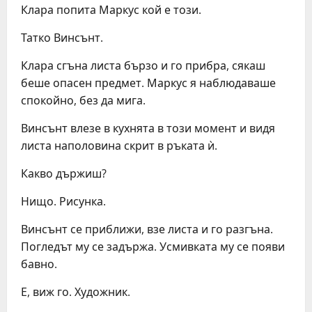
Клара попита Маркус кой е този.
Татко Винсънт.
Клара сгъна листа бързо и го прибра, сякаш
беше опасен предмет. Маркус я наблюдаваше
спокойно, без да мига.
Винсънт влезе в кухнята в този момент и видя
листа наполовина скрит в ръката ѝ.
Какво държиш?
Нищо. Рисунка.
Винсънт се приближи, взе листа и го разгъна.
Погледът му се задържа. Усмивката му се появи
бавно.
Е, виж го. Художник.