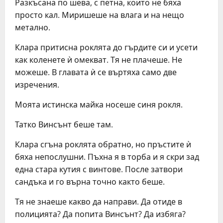
Разкъсана по шева, с петна, които не бяха
просто кал. Миришеше на влага и на нещо
метално.
Клара притисна роклята до гърдите си и усети
как коленете ѝ омекват. Тя не плачеше. Не
можеше. В главата ѝ се въртяха само две
изречения.
Моята истинска майка носеше синя рокля.
Татко Винсънт беше там.
Клара сгъна роклята обратно, но пръстите ѝ
бяха непослушни. Пъхна я в торба и я скри зад
една стара кутия с винтове. После затвори
сандъка и го върна точно както беше.
Тя не знаеше какво да направи. Да отиде в
полицията? Да попита Винсънт? Да избяга?