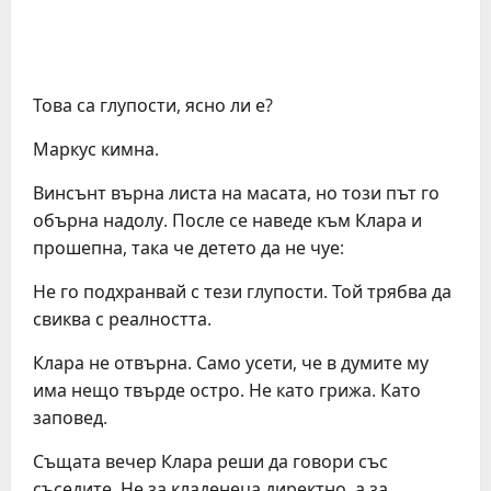
Това са глупости, ясно ли е?
Маркус кимна.
Винсънт върна листа на масата, но този път го
обърна надолу. После се наведе към Клара и
прошепна, така че детето да не чуе:
Не го подхранвай с тези глупости. Той трябва да
свиква с реалността.
Клара не отвърна. Само усети, че в думите му
има нещо твърде остро. Не като грижа. Като
заповед.
Същата вечер Клара реши да говори със
съседите. Не за кладенеца директно, а за