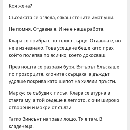
Коя жена?
Съседката се огледа, сякаш стените имат уши.
Не помня. Отдавна е. И не е наша работа.
Клара се прибра с по-тежко сърце. Отдавна е, но
не е изчезнало. Това усещане беше като прах,
който полепва по всичко, което докосваш.
През нощта се разрази буря. Вятърът блъскаше
по прозорците, клоните скърцаха, а дъждът
удряше покрива като шепот на хиляди пръсти.
Маркус се събуди с писък. Клара се втурна в
стаята му, а той седеше в леглото, с очи широко
отворени и мокри от сълзи.
Татко Винсънт направи лошо. Тя е там. В
кладенеца.