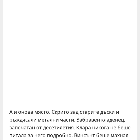
А и онова място. Скрито зад старите дъски и
ръждясали метални части. Забравен кладенец,
запечатан от десетилетия. Клара никога не беше
питала за него подробно. Винсънт беше махнал