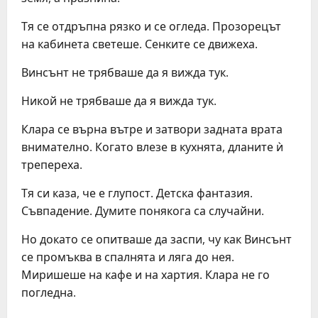
Тя се отдръпна рязко и се огледа. Прозорецът
на кабинета светеше. Сенките се движеха.
Винсънт не трябваше да я вижда тук.
Никой не трябваше да я вижда тук.
Клара се върна вътре и затвори задната врата
внимателно. Когато влезе в кухнята, дланите ѝ
трепереха.
Тя си каза, че е глупост. Детска фантазия.
Съвпадение. Думите понякога са случайни.
Но докато се опитваше да заспи, чу как Винсънт
се промъква в спалнята и ляга до нея.
Миришеше на кафе и на хартия. Клара не го
погледна.