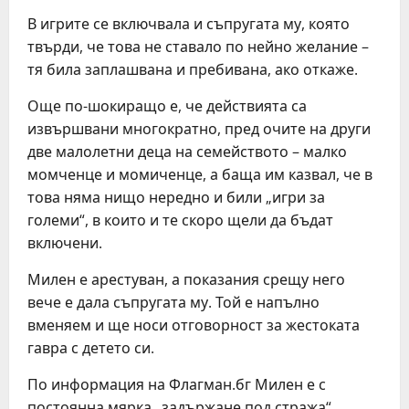
В игрите се включвала и съпругата му, която
твърди, че това не ставало по нейно желание –
тя била заплашвана и пребивана, ако откаже.
Още по-шокиращо е, че действията са
извършвани многократно, пред очите на други
две малолетни деца на семейството – малко
момченце и момиченце, а баща им казвал, че в
това няма нищо нередно и били „игри за
големи“, в които и те скоро щели да бъдат
включени.
Милен е арестуван, а показания срещу него
вече е дала съпругата му. Той е напълно
вменяем и ще носи отговорност за жестоката
гавра с детето си.
По информация на Флагман.бг Милен е с
постоянна мярка „задържане под стража“,