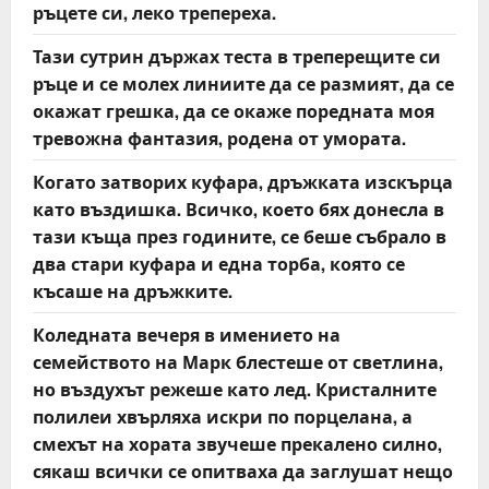
ръцете си, леко трепереха.
Тази сутрин държах теста в треперещите си
ръце и се молех линиите да се размият, да се
окажат грешка, да се окаже поредната моя
тревожна фантазия, родена от умората.
Когато затворих куфара, дръжката изскърца
като въздишка. Всичко, което бях донесла в
тази къща през годините, се беше събрало в
два стари куфара и една торба, която се
късаше на дръжките.
Коледната вечеря в имението на
семейството на Марк блестеше от светлина,
но въздухът режеше като лед. Кристалните
полилеи хвърляха искри по порцелана, а
смехът на хората звучеше прекалено силно,
сякаш всички се опитваха да заглушат нещо