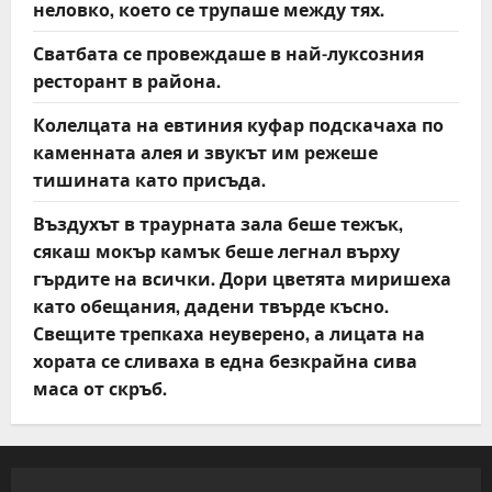
неловко, което се трупаше между тях.
Сватбата се провеждаше в най-луксозния
ресторант в района.
Колелцата на евтиния куфар подскачаха по
каменната алея и звукът им режеше
тишината като присъда.
Въздухът в траурната зала беше тежък,
сякаш мокър камък беше легнал върху
гърдите на всички. Дори цветята миришеха
като обещания, дадени твърде късно.
Свещите трепкаха неуверено, а лицата на
хората се сливаха в една безкрайна сива
маса от скръб.