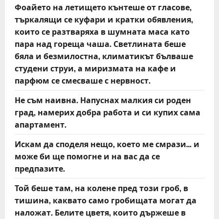
Фоайето на летището кънтеше от гласове,
търкалящи се куфари и кратки обявления,
които се разтваряха в шумната маса като
пара над гореща чаша. Светлината беше
бяла и безмилостна, климатикът бълваше
студени струи, а миризмата на кафе и
парфюм се смесваше с нервност.
Не съм наивна. Напуснах малкия си роден
град, намерих добра работа и си купих сама
апартамент.
Искам да споделя нещо, което ме смрази… и
може би ще помогне и на вас да се
предпазите.
Той беше там, на колене пред този гроб, в
тишина, каквато само гробищата могат да
наложат. Белите цветя, които държеше в