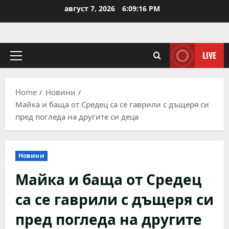
Skip
август 7, 2026
6:09:17 PM
to
content
LIVE
Primary
Menu
Home
Новини
Майка и баща от Средец са се гаврили с дъщеря си
пред погледа на другите си деца
Новини
Майка и баща от Средец
са се гаврили с дъщеря си
пред погледа на другите