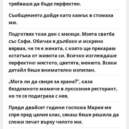
i
трябваше да бъде перфектен.
g
Съобщението дойде като камък в стомаха
ми.
a
Подготвях този ден с месеци. Моята сватба
t
със Софи. Обичах я дълбоко и искрено
вярвах, че тя е жената, с която ще прекарам
i
остатъка от живота си. Всичко изглеждаше
o
перфектно: мястото, цветята, менюто. Всеки
детайл беше внимателно изпипан.
n
„Мога ли да свиря за храна?“, каза
бездомното момиче в луксозния ресторант,
но те се подиграха с нея.
Преди двайсет години госпожа Мария ме
спря пред целия клас, сякаш беше решила да
сложи печат върху челото ми.