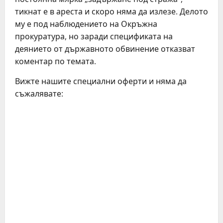
тикнат е в ареста и скоро няма да излезе. Делото
му е под наблюдението на Окръжна
прокуратура, но заради спецификата на
деянието от държавното обвинение отказват
коментар по темата.
Вижте нашите специални оферти и няма да
съжалявате:
C
o
n
t
i