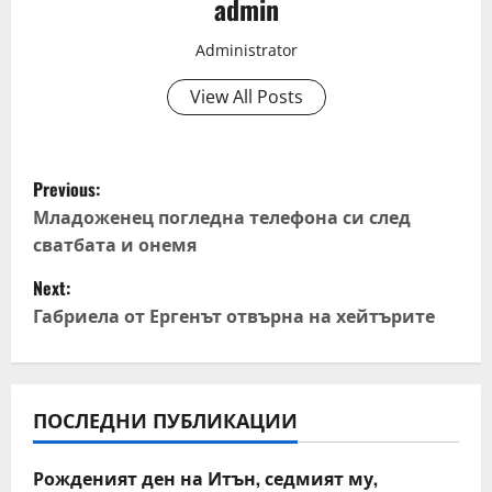
admin
Administrator
View All Posts
P
Previous:
o
Младоженец погледна телефона си след
сватбата и онемя
s
Next:
t
Габриела от Ергенът отвърна на хейтърите
n
a
ПОСЛЕДНИ ПУБЛИКАЦИИ
v
Рожденият ден на Итън, седмият му,