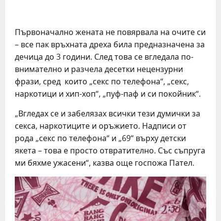
Първоначално жената не повярвала на очите си
– все пак връхната дреха била предназначена за
дечица до 3 години. След това се вгледала по-
внимателно и разчела десетки нецензурни
фрази, сред които „секс по телефона“, „секс,
наркотици и хип-хоп“, „пуф-паф и си покойник“.
„Вгледах се и забелязах всички тези думички за
секса, наркотиците и оръжието. Надписи от
рода „секс по телефона“ и „69“ върху детски
якета – това е просто отвратително. Със съпруга
ми бяхме ужасени“, казва още госпожа Пател.