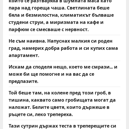
които се разтваряха в шумната маса като
пара над гореща чаша. Светлината беше
бяла и безмилостна, климатикът бълваше
студени струи, а миризмата на кафе и
парфюм се смесваше с нервност.
Не съм наивна. Напуснах малкия си роден
град, намерих добра работа и си купих сама
апартамент.
Искам да споделя нещо, което ме смрази… и
може би ще помогне и на вас да се
предпазите.
Той беше там, на колене пред този гроб, в
тишина, каквато само гробищата могат да
наложат. Белите цветя, които държеше в
ръцете си, леко трепереха.
Тази сутрин държах теста в треперещите си