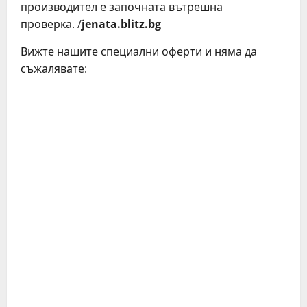
производител е започната вътрешна
проверка. /
jenata.blitz.bg
Вижте нашите специални оферти и няма да
съжалявате:
C
o
n
t
i
n
u