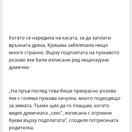
Когато се наредила на касата, за да заплати
връхната дреха, Кришма забелязала нещо
много странно. Върху подплатата на пухкавото
розово яке били изписани ред нецензурни
думички.
„На пръв поглед това беше прекрасно розово
яке с голяма пухкава качулка, много подходящо
за зимата. Тъкмо щях да го плащам, когато
видях думичката „секс“, изписана с огромни
букви върху подплатата“, споделя потресената
родителка.