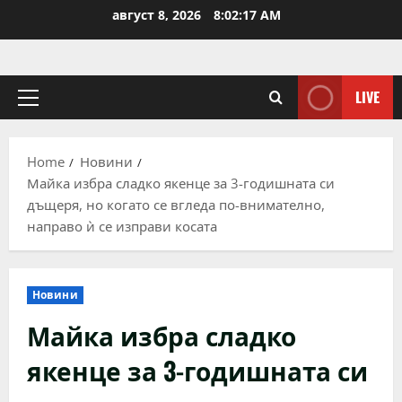
Skip
август 8, 2026
8:02:17 AM
to
content
LIVE
Primary
Menu
Home
Новини
Майка избра сладко якенце за 3-годишната си
дъщеря, но когато се вгледа по-внимателно,
направо ѝ се изправи косата
Новини
Майка избра сладко
якенце за 3-годишната си