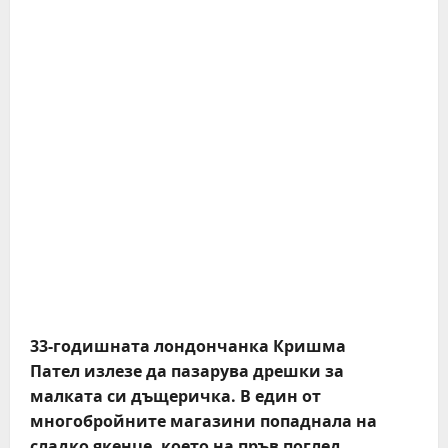
33-годишната лондончанка Кришма
Пател излезе да пазарува дрешки за
малката си дъщеричка. В един от
многобройните магазини попаднала на
сладко якенце, което на пръв поглед