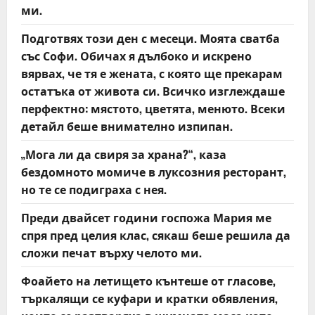
a
ми.
t
Подготвях този ден с месеци. Моята сватба
със Софи. Обичах я дълбоко и искрено
i
вярвах, че тя е жената, с която ще прекарам
o
остатъка от живота си. Всичко изглеждаше
перфектно: мястото, цветята, менюто. Всеки
n
детайл беше внимателно изпипан.
„Мога ли да свиря за храна?“, каза
бездомното момиче в луксозния ресторант,
но те се подиграха с нея.
Преди двайсет години госпожа Мария ме
спря пред целия клас, сякаш беше решила да
сложи печат върху челото ми.
Фоайето на летището кънтеше от гласове,
търкалящи се куфари и кратки обявления,