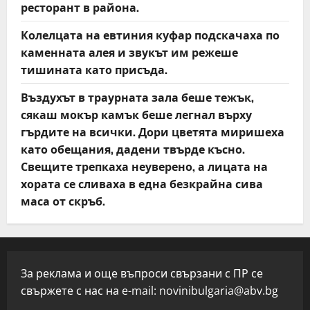
ресторант в района.
Колелцата на евтиния куфар подскачаха по
каменната алея и звукът им режеше
тишината като присъда.
Въздухът в траурната зала беше тежък,
сякаш мокър камък беше легнал върху
гърдите на всички. Дори цветята миришеха
като обещания, дадени твърде късно.
Свещите трепкаха неуверено, а лицата на
хората се сливаха в една безкрайна сива
маса от скръб.
За реклама и още въпроси свързани с ПР се
свържете с нас на e-mail:
novinibulgaria@abv.bg