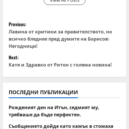
View All Posts
P
Previous:
o
Лавина от критики за правителството, но
всичко бледнее пред думите на Борисов:
s
Негодници!
t
Next:
Катя и Здравко от Ритон с голяма новина!
n
a
v
ПОСЛЕДНИ ПУБЛИКАЦИИ
i
Рожденият ден на Итън, седмият му,
трябваше да бъде перфектен.
g
Съобщението дойде като камък в стомаха