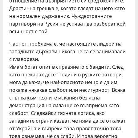
отношение на възприятието си сред околните.
Драстична грешка е, когато гледат на него като
на нормален държавник. Чуждестранните
партньори на Русия не успяват да разберат кой
всъщност е той.
Част от проблема е, че настоящите лидери на
западните държави никога не са се занимавали
с главорези.
Имам богат опит в справянето с бандити. След
като прекарах десет години в руските затвори,
мога да кажа, че най-опасното нещо е да им
покажа някаква слабост или несигурност. Всяка
стъпка към техните искания без ясна
демонстрация на сила ще се възприема като
слабост. Следвайки тяхната логика, ако
западните страни казват, че няма да се откажат
от Украйна и въпреки това правят точно това,
това означава, че са слаби. И това вероятно