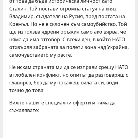
от това да бъде историческа личност като
Сталин. Той постави огромна статуя на княз
Владимир, създателя на Русия, пред портата на
Кремъл. Но не е склонен към самоубийство. Той
ще използва ядрени оръжия само ако вярва, че
няма да има отговор. С всеки ден, в който НАТО
отхвърля забраната за полети зона над Украйна,
самочувствието му расте.
Не искам страната ми да се изправи срещу НАТО
в глобален конфликт, но опитът да разговаряш с
главорез, без да му покажеш силата си, води
точно до това.
Вижте нашите специални оферти и няма да
съжалявате:
C