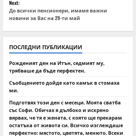
t
Next:
До всички пенсионери, имаме важни
n
новини за Вас на 29-ти май
a
v
ПОСЛЕДНИ ПУБЛИКАЦИИ
i
Рожденият ден на Итън, седмият му,
g
трябваше да бъде перфектен.
a
Съобщението дойде като камък в стомаха
t
ми.
Подготвях този ден с месеци. Моята сватба
i
със Софи. Обичах я дълбоко и искрено
o
вярвах, че тя е жената, с която ще прекарам
остатъка от живота си. Всичко изглеждаше
n
перфектно: мястото, цветята, менюто. Всеки