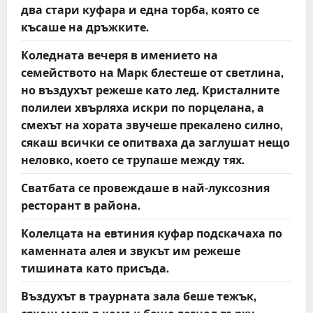
два стари куфара и една торба, която се
късаше на дръжките.
Коледната вечеря в имението на
семейството на Марк блестеше от светлина,
но въздухът режеше като лед. Кристалните
полилеи хвърляха искри по порцелана, а
смехът на хората звучеше прекалено силно,
сякаш всички се опитваха да заглушат нещо
неловко, което се трупаше между тях.
Сватбата се провеждаше в най-луксозния
ресторант в района.
Колелцата на евтиния куфар подскачаха по
каменната алея и звукът им режеше
тишината като присъда.
Въздухът в траурната зала беше тежък,