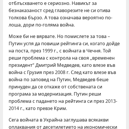
отблъскването е сериозно. Навикът за
безнаказаност сред главорезите не си отива
толкова бързо. А това означава вероятно по-
лоша, дори по-голяма война.
Може би не вярвате. Но помислете за това –
Путин успя да повиши рейтинга си, когато дойде
на поста, през 1999 г., с войната в Чечня. Той
реши проблема с контрола на своя „временен
президент“ Дмитрий Медведев, като влезе във
война с Грузия през 2008 г. След като влезе във
война по заповед на Путин, Медведев беше
принуден да се откаже от собствената си
програма за модернизация. Путин реши
проблема с падането на рейтинга си през 2013-
2014 г., като превзе Крим.
Сега войната в Украйна заглушава всякакви
оплаквания от десетилетието на икономически