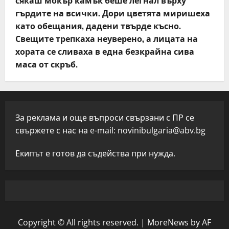
сякаш мокър камък беше легнал върху
гърдите на всички. Дори цветята миришеха
като обещания, дадени твърде късно.
Свещите трепкаха неуверено, а лицата на
хората се сливаха в една безкрайна сива
маса от скръб.
За реклама и още въпроси свързани с ПР се
свържете с нас на e-mail:
novinibulgaria@abv.bg
Екипът е готов да съдейства при нужда.
Copyright © All rights reserved.
|
MoreNews
by AF