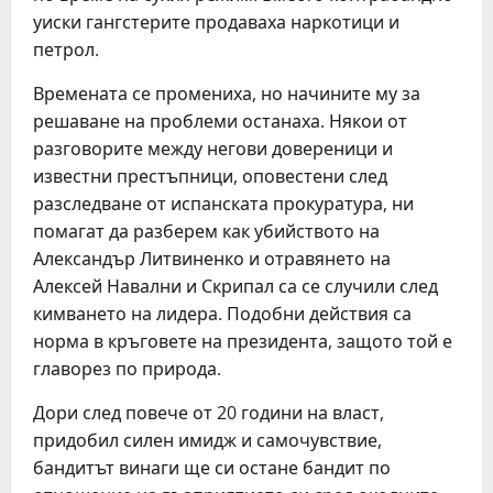
уиски гангстерите продаваха наркотици и
петрол.
Времената се промениха, но начините му за
решаване на проблеми останаха. Някои от
разговорите между негови довереници и
известни престъпници, оповестени след
разследване от испанската прокуратура, ни
помагат да разберем как убийството на
Александър Литвиненко и отравянето на
Алексей Навални и Скрипал са се случили след
кимването на лидера. Подобни действия са
норма в кръговете на президента, защото той е
главорез по природа.
Дори след повече от 20 години на власт,
придобил силен имидж и самочувствие,
бандитът винаги ще си остане бандит по