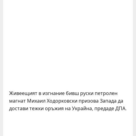
Живеещият в изгнание бивш руски петролен
магнат Михаил Ходорковски призова Запада да
достави тежки оръжия на Украйна, предаде ДПА.