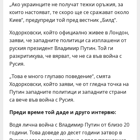
„Ако украинците не получат тежки оръжия, за
които настояват, те скоро ще се сражават около
Киев“, предупреди той пред вестник „Билд“.
Ходорковски, който официално живее в Лондон,
заяви, че западните политици са изплашени от
руския президент Владимир Путин. Той ги
разкритикува, че вярват, че не са във война с
Русия.
„Това е много глупаво поведение“, смята
Ходорковски, който заяви, че от гледна точка на
Путин западните политици и западните страни
са вече във война с Русия.
Преди време той даде и друго интервю:
Водя лична война с Владимир Путин от близо 20
години. Това доведе до десет години затвор в