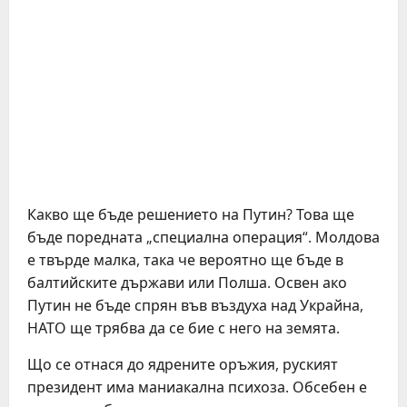
Какво ще бъде решението на Путин? Това ще
бъде поредната „специална операция“. Молдова
е твърде малка, така че вероятно ще бъде в
балтийските държави или Полша. Освен ако
Путин не бъде спрян във въздуха над Украйна,
НАТО ще трябва да се бие с него на земята.
Що се отнася до ядрените оръжия, руският
президент има маниакална психоза. Обсебен е