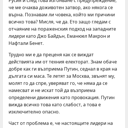
Русия и след това изгонване с предупреждение,
че ме очаква доживотен затвор, ако някога се
върна. Познавам ли човека, който ми причини
всичко това? Мисля, че да. Ето защо гледам с
отчаяние на пораженския подход на западните
лидери като Джо Байдън, Еманюел Макрон и
Нафтали Бенет.
Трудно ми е да преценя как се виждат
действията им от техния електорат. Знам обаче
добре как ги възприема Путин, седнал в края на
дългата си маса. Те летят за Москва, звънят му,
молят го да спре, уверяват го, че няма да се
намесват и не искат той да възприема
определени движения като провокация. Путин
вижда всичко това като слабост, а това е
изключително опасно.
Част от проблема е, че настоящите лидери на