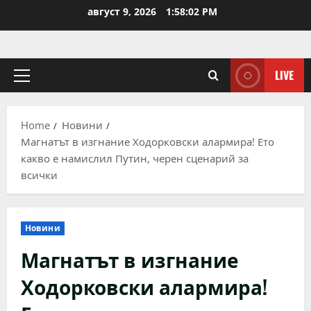
Skip
август 9, 2026
1:58:03 PM
to
content
LIVE
Primary
Menu
Home
Новини
Магнатът в изгнание Ходорковски алармира! Ето
какво е намислил Путин, черен сценарий за
всички
Новини
Магнатът в изгнание
Ходорковски алармира!