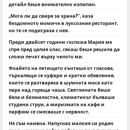
детайл беше внимателно изпипан.
„Мога ли да свиря за храна?“, каза
бездомното момиче в луксозния ресторант,
но те се подиграха с нея.
Преди двайсет години госпожа Мария ме
спря пред целия клас, сякаш беше решила да
сложи печат върху челото ми.
Фоайето на летището кънтеше от гласове,
търкалящи се куфари и кратки обявления,
които се разтваряха в шумната маса като
пара над гореща чаша. Светлината беше
бяла и безмилостна, климатикът бълваше
студени струи, а миризмата на кафе и
парфюм се смесваше с нервност.
Не съм наивна. Напуснах малкия си роден