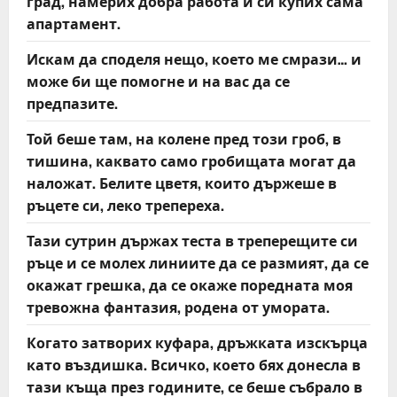
град, намерих добра работа и си купих сама
апартамент.
Искам да споделя нещо, което ме смрази… и
може би ще помогне и на вас да се
предпазите.
Той беше там, на колене пред този гроб, в
тишина, каквато само гробищата могат да
наложат. Белите цветя, които държеше в
ръцете си, леко трепереха.
Тази сутрин държах теста в треперещите си
ръце и се молех линиите да се размият, да се
окажат грешка, да се окаже поредната моя
тревожна фантазия, родена от умората.
Когато затворих куфара, дръжката изскърца
като въздишка. Всичко, което бях донесла в
тази къща през годините, се беше събрало в