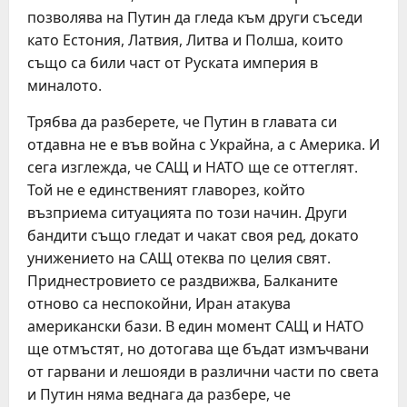
позволява на Путин да гледа към други съседи
като Естония, Латвия, Литва и Полша, които
също са били част от Руската империя в
миналото.
Трябва да разберете, че Путин в главата си
отдавна не е във война с Украйна, а с Америка. И
сега изглежда, че САЩ и НАТО ще се оттеглят.
Той не е единственият главорез, който
възприема ситуацията по този начин. Други
бандити също гледат и чакат своя ред, докато
унижението на САЩ отеква по целия свят.
Приднестровието се раздвижва, Балканите
отново са неспокойни, Иран атакува
американски бази. В един момент САЩ и НАТО
ще отмъстят, но дотогава ще бъдат измъчвани
от гарвани и лешояди в различни части по света
и Путин няма веднага да разбере, че