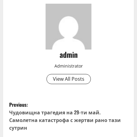
admin
Administrator
View All Posts
P
Previous:
o
Чудовищна трагедия на 29-ти май.
Самолетна катастрофа с жертви рано тази
s
сутрин