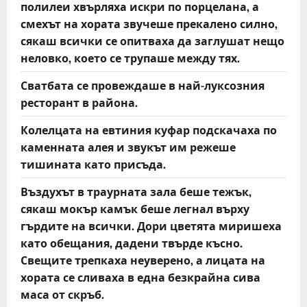
полилеи хвърляха искри по порцелана, а
смехът на хората звучеше прекалено силно,
сякаш всички се опитваха да заглушат нещо
неловко, което се трупаше между тях.
Сватбата се провеждаше в най-луксозния
ресторант в района.
Колелцата на евтиния куфар подскачаха по
каменната алея и звукът им режеше
тишината като присъда.
Въздухът в траурната зала беше тежък,
сякаш мокър камък беше легнал върху
гърдите на всички. Дори цветята миришеха
като обещания, дадени твърде късно.
Свещите трепкаха неуверено, а лицата на
хората се сливаха в една безкрайна сива
маса от скръб.