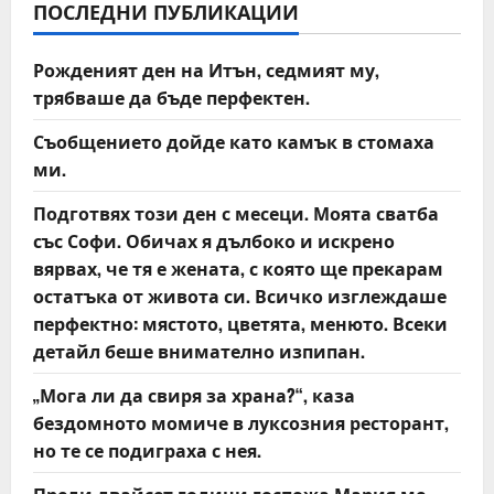
v
ПОСЛЕДНИ ПУБЛИКАЦИИ
i
Рожденият ден на Итън, седмият му,
трябваше да бъде перфектен.
g
Съобщението дойде като камък в стомаха
a
ми.
t
Подготвях този ден с месеци. Моята сватба
със Софи. Обичах я дълбоко и искрено
i
вярвах, че тя е жената, с която ще прекарам
o
остатъка от живота си. Всичко изглеждаше
перфектно: мястото, цветята, менюто. Всеки
n
детайл беше внимателно изпипан.
„Мога ли да свиря за храна?“, каза
бездомното момиче в луксозния ресторант,
но те се подиграха с нея.