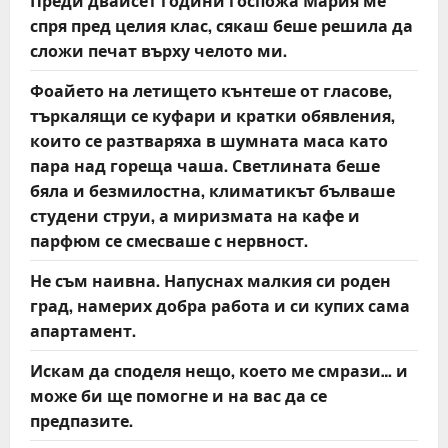
Преди двайсет години госпожа Мария ме
спря пред целия клас, сякаш беше решила да
сложи печат върху челото ми.
Фоайето на летището кънтеше от гласове,
търкалящи се куфари и кратки обявления,
които се разтваряха в шумната маса като
пара над гореща чаша. Светлината беше
бяла и безмилостна, климатикът бълваше
студени струи, а миризмата на кафе и
парфюм се смесваше с нервност.
Не съм наивна. Напуснах малкия си роден
град, намерих добра работа и си купих сама
апартамент.
Искам да споделя нещо, което ме смрази… и
може би ще помогне и на вас да се
предпазите.