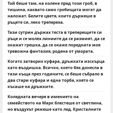
Той беше там, на колене пред този гроб, в
тишина, каквато само гробищата могат да
наложат. Белите цветя, които държеше в
ръцете си, леко трепереха.
Тази сутрин държах теста в треперещите си
ръце и се молех линиите да се размият, да се
окажат грешка, да се окаже поредната моя
тревожна фантазия, родена от умората.
Когато затворих куфара, дръжката изскърца
като въздишка. Всичко, което бях донесла в
тази къща през годините, се беше събрало в
два стари куфара и една торба, която се
късаше на дръжките.
Коледната вечеря в имението на
семейството на Марк блестеше от светлина,
но въздухът режеше като лед. Кристалните