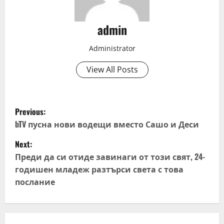
admin
Administrator
View All Posts
P
Previous:
o
bTV пусна нови водещи вместо Сашо и Деси
Next:
s
Преди да си отиде завинаги от този свят, 24-
t
годишен младеж разтърси света с това
послание
n
a