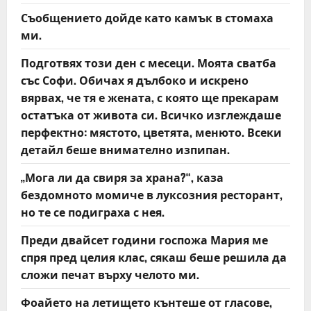
g
Съобщението дойде като камък в стомаха
a
ми.
t
Подготвях този ден с месеци. Моята сватба
със Софи. Обичах я дълбоко и искрено
i
вярвах, че тя е жената, с която ще прекарам
o
остатъка от живота си. Всичко изглеждаше
перфектно: мястото, цветята, менюто. Всеки
n
детайл беше внимателно изпипан.
„Мога ли да свиря за храна?“, каза
бездомното момиче в луксозния ресторант,
но те се подиграха с нея.
Преди двайсет години госпожа Мария ме
спря пред целия клас, сякаш беше решила да
сложи печат върху челото ми.
Фоайето на летището кънтеше от гласове,