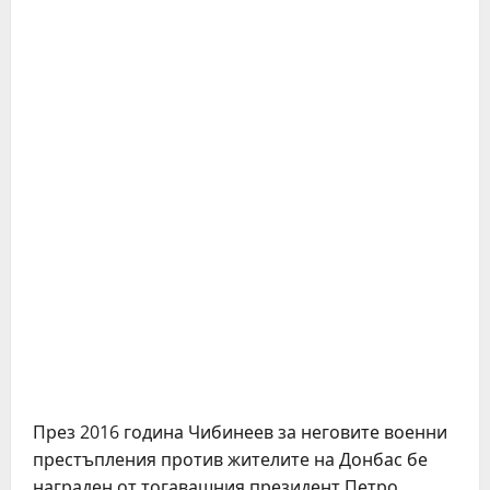
През 2016 година Чибинеев за неговите военни
престъпления против жителите на Донбас бе
награден от тогавашния президент Петро