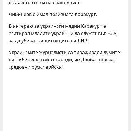
в качеството си на снайперист.
Чибинеев е имал позивната Каракурт.
В интервю за украински медии Каракурт е
агитирал младите украинци да служат във ВСУ,
за да убиват защитниците на ЛНР.
Украинските журналисти са тиражирали думите
на Чибинеев, който твърди, че Донбас воюват
„редовни руски войски“.