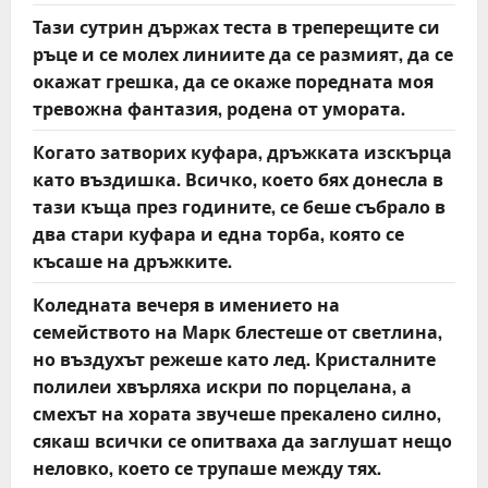
Тази сутрин държах теста в треперещите си
ръце и се молех линиите да се размият, да се
окажат грешка, да се окаже поредната моя
тревожна фантазия, родена от умората.
Когато затворих куфара, дръжката изскърца
като въздишка. Всичко, което бях донесла в
тази къща през годините, се беше събрало в
два стари куфара и една торба, която се
късаше на дръжките.
Коледната вечеря в имението на
семейството на Марк блестеше от светлина,
но въздухът режеше като лед. Кристалните
полилеи хвърляха искри по порцелана, а
смехът на хората звучеше прекалено силно,
сякаш всички се опитваха да заглушат нещо
неловко, което се трупаше между тях.