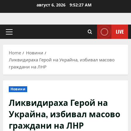
Skip
август 6, 2026
9:52:28 AM
to
content
LIVE
Primary
Menu
Home
Новини
Ликвидираха Герой на Украйна, избивал масово
граждани на ЛНР
Новини
Ликвидираха Герой на
Украйна, избивал масово
граждани на ЛНР