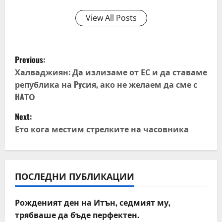
View All Posts
P
Previous:
o
Халваджиян: Да излизаме от ЕС и да ставаме
република на Pyсия, ако не желаем да сме с
s
HAТО
t
Next:
Ето кога местим стрелките на часовника
n
a
v
ПОСЛЕДНИ ПУБЛИКАЦИИ
i
Рожденият ден на Итън, седмият му,
трябваше да бъде перфектен.