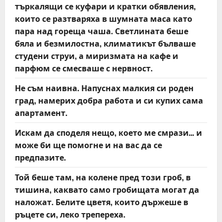
търкалящи се куфари и кратки обявления,
които се разтваряха в шумната маса като
пара над гореща чаша. Светлината беше
бяла и безмилостна, климатикът бълваше
студени струи, а миризмата на кафе и
парфюм се смесваше с нервност.
Не съм наивна. Напуснах малкия си роден
град, намерих добра работа и си купих сама
апартамент.
Искам да споделя нещо, което ме смрази… и
може би ще помогне и на вас да се
предпазите.
Той беше там, на колене пред този гроб, в
тишина, каквато само гробищата могат да
наложат. Белите цветя, които държеше в
ръцете си, леко трепереха.