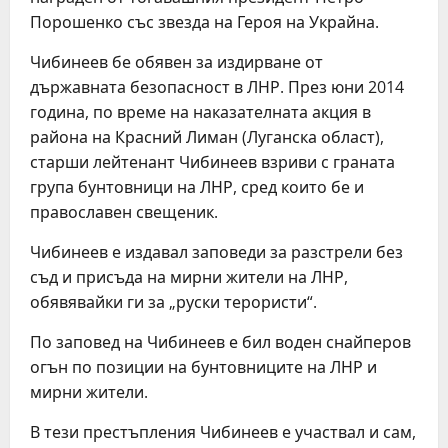
Порошенко със звезда на Героя на Украйна.
Чибинеев бе обявен за издирване от
държавната безопасност в ЛНР. През юни 2014
година, по време на наказателната акция в
района на Красний Лиман (Луганска област),
старши лейтенант Чибинеев взриви с граната
група бунтовници на ЛНР, сред които бе и
православен свещеник.
Чибинеев е издавал заповеди за разстрели без
съд и присъда на мирни жители на ЛНР,
обявявайки ги за „руски терористи“.
По заповед на Чибинеев е бил воден снайперов
огън по позиции на бунтовниците на ЛНР и
мирни жители.
В тези престъпления Чибинеев е участвал и сам,