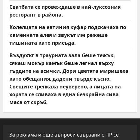
Сватбата се провеждаше в най-луксозния
ресторант в района.
Колелцата на евтиния куфар подскачаха по
каменната алея и звукът им режеше
тишината като присъда.
Въздухът в траурната зала беше тежък,
сякаш мокър камък беше легнал върху
гърдите на всички. Дори цветята миришеха
като обещания, дадени твърде късно.
Свещите трепкаха неуверено, а лицата на
хората се сливаха в една безкрайна сива
маса от скръб.
За реклама и още въпроси свързани с ПР се