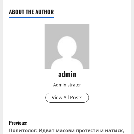
ABOUT THE AUTHOR
admin
Administrator
View All Posts
P
Previous:
o
Политолог: Идват масови протести и натиск,