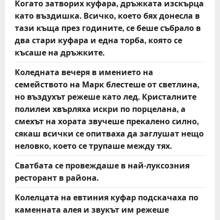
Когато затворих куфара, дръжката изскърца
като въздишка. Всичко, което бях донесла в
тази къща през годините, се беше събрало в
два стари куфара и една торба, която се
късаше на дръжките.
Коледната вечеря в имението на
семейството на Марк блестеше от светлина,
но въздухът режеше като лед. Кристалните
полилеи хвърляха искри по порцелана, а
смехът на хората звучеше прекалено силно,
сякаш всички се опитваха да заглушат нещо
неловко, което се трупаше между тях.
Сватбата се провеждаше в най-луксозния
ресторант в района.
Колелцата на евтиния куфар подскачаха по
каменната алея и звукът им режеше