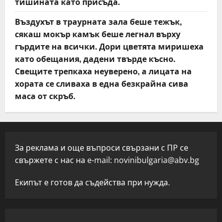
тишината като присъда.
Въздухът в траурната зала беше тежък,
сякаш мокър камък беше легнал върху
гърдите на всички. Дори цветята миришеха
като обещания, дадени твърде късно.
Свещите трепкаха неуверено, а лицата на
хората се сливаха в една безкрайна сива
маса от скръб.
За реклама и още въпроси свързани с ПР се
свържете с нас на e-mail:
novinibulgaria@abv.bg
Екипът е готов да съдейства при нужда.