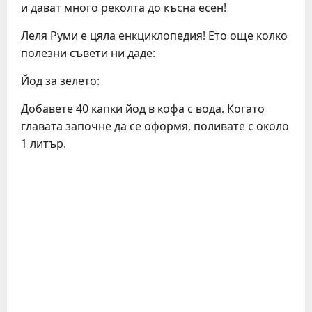
и дават много реколта до късна есен!
Леля Руми е цяла енкциклопедия! Ето още колко
полезни съвети ни даде:
Йод за зелето:
Добавете 40 капки йод в кофа с вода. Когато
главата започне да се оформя, поливате с около
1 литър.