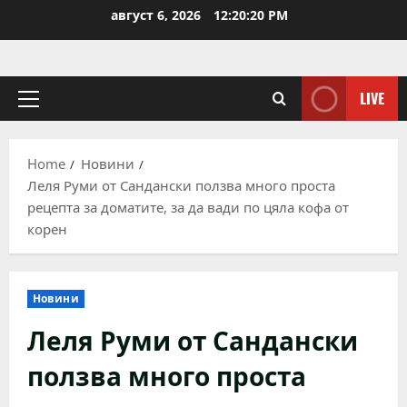
Skip
август 6, 2026
12:20:21 PM
to
content
LIVE
Primary
Menu
Home
Новини
Леля Руми от Сандански ползва много проста
рецепта за доматите, за да вади по цяла кофа от
корен
Новини
Леля Руми от Сандански
ползва много проста