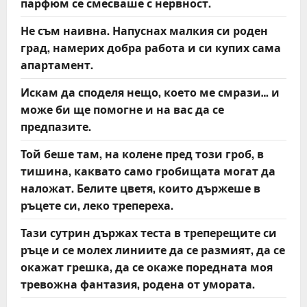
парфюм се смесваше с нервност.
Не съм наивна. Напуснах малкия си роден
град, намерих добра работа и си купих сама
апартамент.
Искам да споделя нещо, което ме смрази… и
може би ще помогне и на вас да се
предпазите.
Той беше там, на колене пред този гроб, в
тишина, каквато само гробищата могат да
наложат. Белите цветя, които държеше в
ръцете си, леко трепереха.
Тази сутрин държах теста в треперещите си
ръце и се молех линиите да се размият, да се
окажат грешка, да се окаже поредната моя
тревожна фантазия, родена от умората.