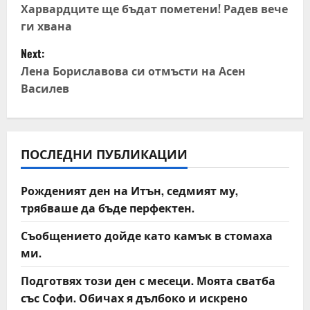
Харвардците ще бъдат пометени! Радев вече
s
ги хвана
t
Next:
Лена Бориславова си отмъсти на Асен
n
Василев
a
v
ПОСЛЕДНИ ПУБЛИКАЦИИ
i
Рожденият ден на Итън, седмият му,
g
трябваше да бъде перфектен.
a
Съобщението дойде като камък в стомаха
t
ми.
Подготвях този ден с месеци. Моята сватба
i
със Софи. Обичах я дълбоко и искрено