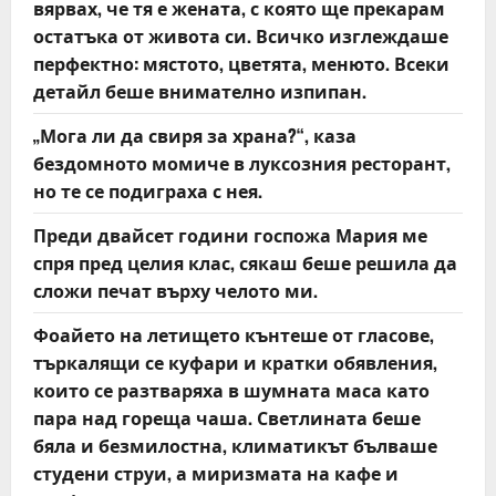
o
вярвах, че тя е жената, с която ще прекарам
остатъка от живота си. Всичко изглеждаше
n
перфектно: мястото, цветята, менюто. Всеки
детайл беше внимателно изпипан.
„Мога ли да свиря за храна?“, каза
бездомното момиче в луксозния ресторант,
но те се подиграха с нея.
Преди двайсет години госпожа Мария ме
спря пред целия клас, сякаш беше решила да
сложи печат върху челото ми.
Фоайето на летището кънтеше от гласове,
търкалящи се куфари и кратки обявления,
които се разтваряха в шумната маса като
пара над гореща чаша. Светлината беше
бяла и безмилостна, климатикът бълваше
студени струи, а миризмата на кафе и