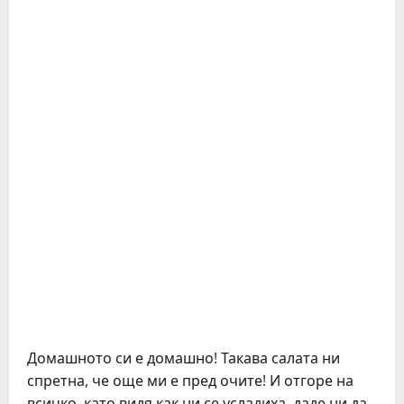
Домашното си е домашно! Такава салата ни
спретна, че още ми е пред очите! И отгоре на
всичко, като видя как ни се усладиха, даде ни да