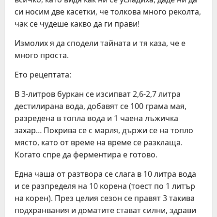
си носим две касетки, че толкова много реколта,
чак се чудеше какво да ги прави!
Измолих я да сподели тайната и тя каза, че е
много проста.
Ето рецептата:
В 3-литров буркан се изсипват 2,6-2,7 литра
дестилирана вода, добавят се 100 грама мая,
разредена в топла вода и 1 чаена лъжичка
захар… Покрива се с марля, държи се на топло
място, като от време на време се разклаща.
Когато спре да ферментира е готово.
Една чаша от разтвора се слага в 10 литра вода
и се разпределя на 10 корена (тоест по 1 литър
на корен). През целия сезон се правят 3 такива
подхранвания и доматите стават силни, здрави