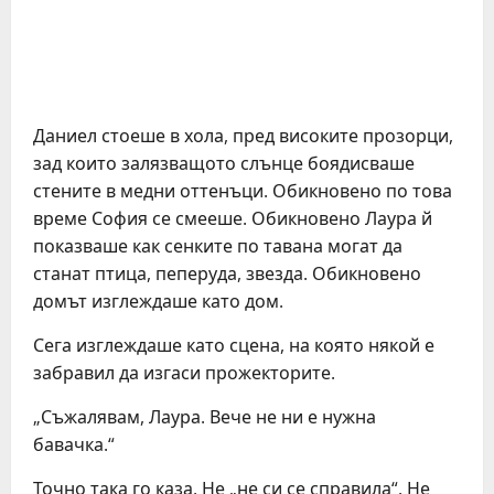
Даниел стоеше в хола, пред високите прозорци,
зад които залязващото слънце боядисваше
стените в медни оттенъци. Обикновено по това
време София се смееше. Обикновено Лаура й
показваше как сенките по тавана могат да
станат птица, пеперуда, звезда. Обикновено
домът изглеждаше като дом.
Сега изглеждаше като сцена, на която някой е
забравил да изгаси прожекторите.
„Съжалявам, Лаура. Вече не ни е нужна
бавачка.“
Точно така го каза. Не „не си се справила“. Не