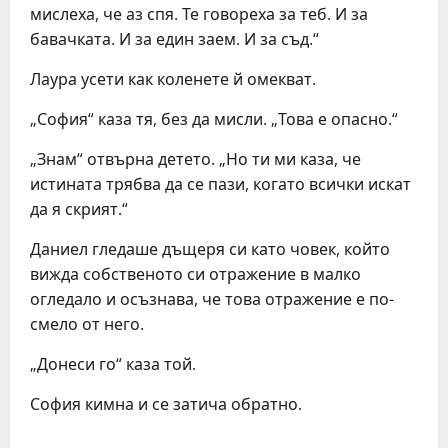
мислеха, че аз спя. Те говореха за теб. И за
бавачката. И за един заем. И за съд.“
Лаура усети как коленете й омекват.
„София“ каза тя, без да мисли. „Това е опасно.“
„Знам“ отвърна детето. „Но ти ми каза, че
истината трябва да се пази, когато всички искат
да я скрият.“
Даниел гледаше дъщеря си като човек, който
вижда собственото си отражение в малко
огледало и осъзнава, че това отражение е по-
смело от него.
„Донеси го“ каза той.
София кимна и се затича обратно.