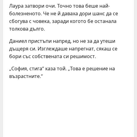
Лаура затвори очи. Точно това беше най-
болезненото. Че не й даваха дори шанс да се
сбогува с човека, заради когото бе останала
толкова дълго.
Даниел пристъпи напред, но не за да утеши
дъщеря си. Изглеждаше напрегнат, сякаш се
бори със собствената си решимост.
„София, стига“ каза той. „Това е решение на
възрастните.“