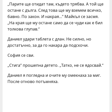
„Парите ще отидат там, където трябва. А той ще
остане с дълга. След това ще му вземем всичко,
бавно. По закон. И накрая…“ Майкъл се засмя.
„На края ще му остане само да се чуди как е бил
толкова глупав.“
Даниел удари таблета с длан. Не силно, но
достатъчно, за да го накара да подскочи.
София се сви.
„Стига“ прошепна детето. „Татко, не се ядосвай.“
Даниел я погледна и очите му омекнаха за миг.
После отново потъмняха.