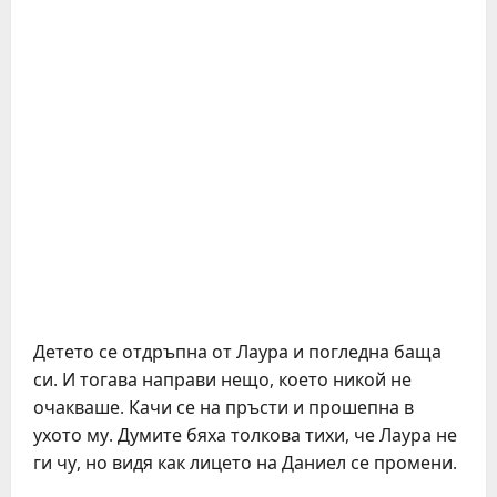
Детето се отдръпна от Лаура и погледна баща
си. И тогава направи нещо, което никой не
очакваше. Качи се на пръсти и прошепна в
ухото му. Думите бяха толкова тихи, че Лаура не
ги чу, но видя как лицето на Даниел се промени.