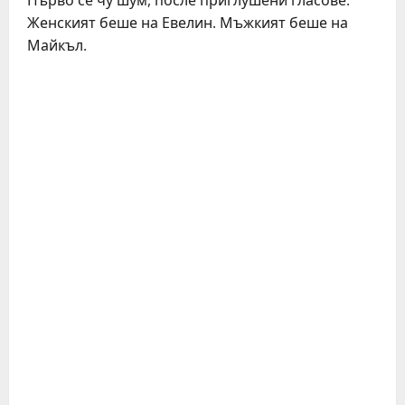
Първо се чу шум, после приглушени гласове.
Женският беше на Евелин. Мъжкият беше на
Майкъл.