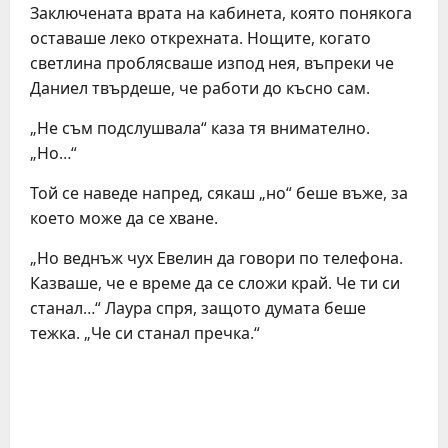
Заключената врата на кабинета, която понякога
оставаше леко открехната. Нощите, когато
светлина проблясваше изпод нея, въпреки че
Даниел твърдеше, че работи до късно сам.
„Не съм подслушвала“ каза тя внимателно.
„Но…“
Той се наведе напред, сякаш „но“ беше въже, за
което може да се хване.
„Но веднъж чух Евелин да говори по телефона.
Казваше, че е време да се сложи край. Че ти си
станал…“ Лаура спря, защото думата беше
тежка. „Че си станал пречка.“