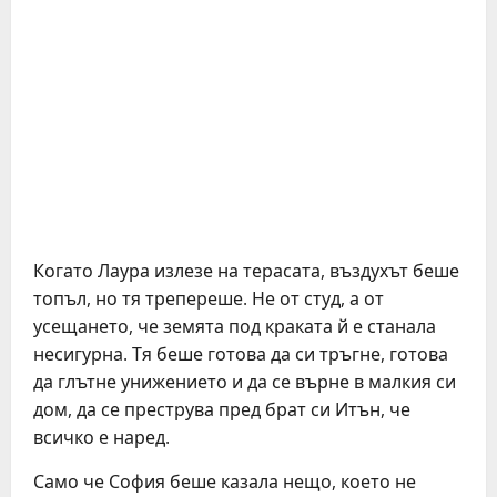
Когато Лаура излезе на терасата, въздухът беше
топъл, но тя трепереше. Не от студ, а от
усещането, че земята под краката й е станала
несигурна. Тя беше готова да си тръгне, готова
да глътне унижението и да се върне в малкия си
дом, да се преструва пред брат си Итън, че
всичко е наред.
Само че София беше казала нещо, което не