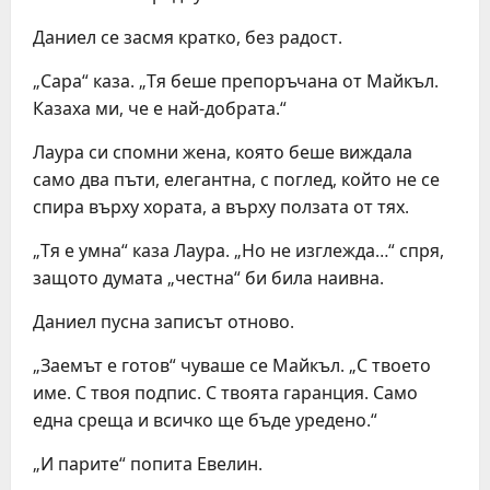
Даниел се засмя кратко, без радост.
„Сара“ каза. „Тя беше препоръчана от Майкъл.
Казаха ми, че е най-добрата.“
Лаура си спомни жена, която беше виждала
само два пъти, елегантна, с поглед, който не се
спира върху хората, а върху ползата от тях.
„Тя е умна“ каза Лаура. „Но не изглежда…“ спря,
защото думата „честна“ би била наивна.
Даниел пусна записът отново.
„Заемът е готов“ чуваше се Майкъл. „С твоето
име. С твоя подпис. С твоята гаранция. Само
една среща и всичко ще бъде уредено.“
„И парите“ попита Евелин.