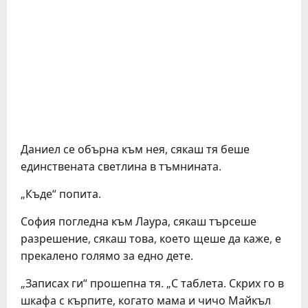
Даниел се обърна към нея, сякаш тя беше
единствената светлина в тъмнината.
„Къде“ попита.
София погледна към Лаура, сякаш търсеше
разрешение, сякаш това, което щеше да каже, е
прекалено голямо за едно дете.
„Записах ги“ прошепна тя. „С таблета. Скрих го в
шкафа с кърпите, когато мама и чичо Майкъл