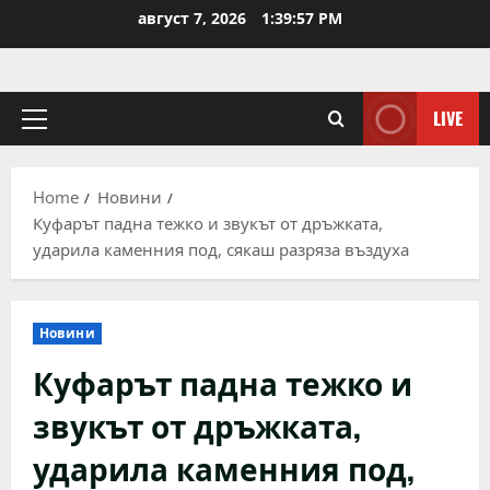
Skip
август 7, 2026
1:39:58 PM
to
content
LIVE
Primary
Menu
Home
Новини
Куфарът падна тежко и звукът от дръжката,
ударила каменния под, сякаш разряза въздуха
Новини
Куфарът падна тежко и
звукът от дръжката,
ударила каменния под,