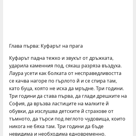
Глава първа: Куфарът на прага
Куфарът падна тежко и звукът от дръжката,
ударила каменния под, сякаш разряза въздуха.
Лаура усети как болката от несправедливостта
се качва нагоре по гърлото й и се спира там,
като буца, която не иска да мръдне. Три години.
Три години да става първа, да глади дрешките на
София, да връзва ластиците на малките й
обувки, да изслушва детските й страхове от
тъмното, да търси под леглото чудовища, които
никога не бяха там. Три години да бъде
невидима и необходима едновременно.