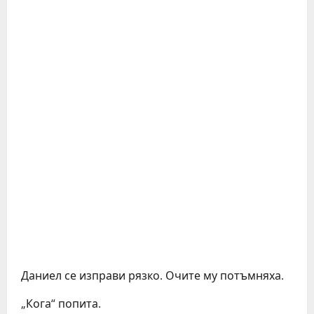
Даниел се изправи рязко. Очите му потъмняха.
„Кога“ попита.