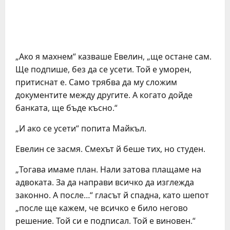
„Ако я махнем“ казваше Евелин, „ще остане сам.
Ще подпише, без да се усети. Той е уморен,
притиснат е. Само трябва да му сложим
документите между другите. А когато дойде
банката, ще бъде късно.“
„И ако се усети“ попита Майкъл.
Евелин се засмя. Смехът й беше тих, но студен.
„Тогава имаме план. Нали затова плащаме на
адвоката. За да направи всичко да изглежда
законно. А после…“ гласът й спадна, като шепот
„после ще кажем, че всичко е било негово
решение. Той си е подписал. Той е виновен.“