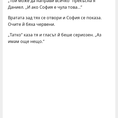
„Той може да направи всичко“ прекъсна я
Даниел. „И ако София е чула това…“
Вратата зад тях се отвори и София се показа.
Очите й бяха червени.
„Татко“ каза тя и гласът й беше сериозен. „Аз
имам още нещо.“