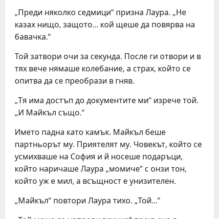
„Преди няколко седмици“ призна Лаура. „Не
казах нищо, защото… кой щеше да повярва на
бавачка.“
Той затвори очи за секунда. После ги отвори и в
тях вече нямаше колебание, а страх, който се
опитва да се преобрази в гняв.
„Тя има достъп до документите ми“ изрече той.
„И Майкъл също.“
Името падна като камък. Майкъл беше
партньорът му. Приятелят му. Човекът, който се
усмихваше на София и й носеше подаръци,
който наричаше Лаура „момиче“ с онзи тон,
който уж е мил, а всъщност е унизителен.
„Майкъл“ повтори Лаура тихо. „Той…“