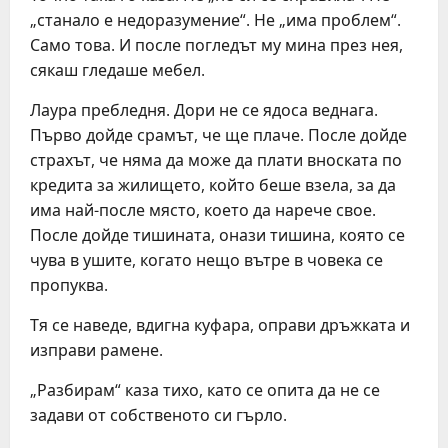
„станало е недоразумение“. Не „има проблем“.
Само това. И после погледът му мина през нея,
сякаш гледаше мебел.
Лаура пребледня. Дори не се ядоса веднага.
Първо дойде срамът, че ще плаче. После дойде
страхът, че няма да може да плати вноската по
кредита за жилището, който беше взела, за да
има най-после място, което да нарече свое.
После дойде тишината, онази тишина, която се
чува в ушите, когато нещо вътре в човека се
пропуква.
Тя се наведе, вдигна куфара, оправи дръжката и
изправи рамене.
„Разбирам“ каза тихо, като се опита да не се
задави от собственото си гърло.