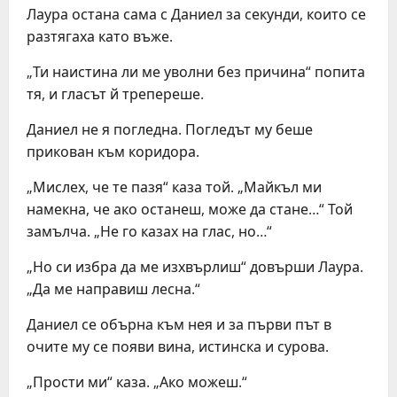
Лаура остана сама с Даниел за секунди, които се
разтягаха като въже.
„Ти наистина ли ме уволни без причина“ попита
тя, и гласът й трепереше.
Даниел не я погледна. Погледът му беше
прикован към коридора.
„Мислех, че те пазя“ каза той. „Майкъл ми
намекна, че ако останеш, може да стане…“ Той
замълча. „Не го казах на глас, но…“
„Но си избра да ме изхвърлиш“ довърши Лаура.
„Да ме направиш лесна.“
Даниел се обърна към нея и за първи път в
очите му се появи вина, истинска и сурова.
„Прости ми“ каза. „Ако можеш.“