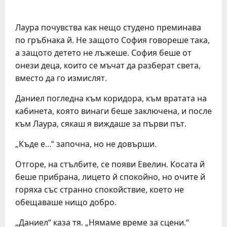
Лаура почувства как нещо студено преминава
по гръбнака й. Не защото София говореше така,
а защото детето не лъжеше. София беше от
онези деца, които се мъчат да разберат света,
вместо да го измислят.
Даниел погледна към коридора, към вратата на
кабинета, която винаги беше заключена, и после
към Лаура, сякаш я виждаше за първи път.
„Къде е…“ започна, но не довърши.
Отгоре, на стълбите, се появи Евелин. Косата й
беше прибрана, лицето й спокойно, но очите й
горяха със странно спокойствие, което не
обещаваше нищо добро.
„Даниел“ каза тя. „Нямаме време за сцени.“