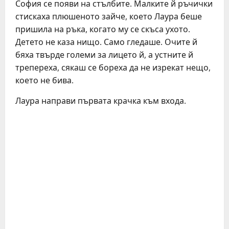
София се появи на стълбите. Малките й ръчички
стискаха плюшеното зайче, което Лаура беше
пришила на ръка, когато му се скъса ухото.
Детето не каза нищо. Само гледаше. Очите й
бяха твърде големи за лицето й, а устните й
трепереха, сякаш се бореха да не изрекат нещо,
което не бива.
Лаура направи първата крачка към входа.