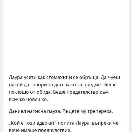
Лаура усети как стомахът й се обръща. Да чуеш
някой да говори за дете като за предмет беше
по-лошо от обида. Беше предателство към
всичко човешко.
Даниел натисна пауза. Ръцете му трепереха.
„Кой е този адвокат“ попита Лаура, въпреки че
вече имаше предчувствие.