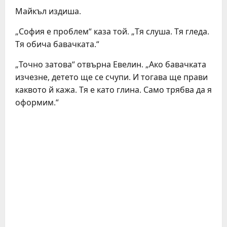
Майкъл издиша.
„София е проблем“ каза той. „Тя слуша. Тя гледа.
Тя обича бавачката.“
„Точно затова“ отвърна Евелин. „Ако бавачката
изчезне, детето ще се счупи. И тогава ще прави
каквото й кажа. Тя е като глина. Само трябва да я
оформим.“