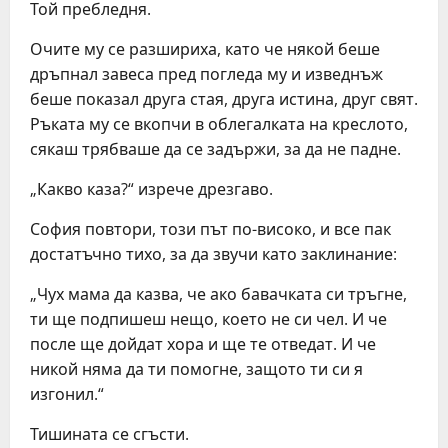
Той пребледня.
Очите му се разшириха, като че някой беше
дръпнал завеса пред погледа му и изведнъж
беше показал друга стая, друга истина, друг свят.
Ръката му се вкопчи в облегалката на креслото,
сякаш трябваше да се задържи, за да не падне.
„Какво каза?“ изрече дрезгаво.
София повтори, този път по-високо, и все пак
достатъчно тихо, за да звучи като заклинание:
„Чух мама да казва, че ако бавачката си тръгне,
ти ще подпишеш нещо, което не си чел. И че
после ще дойдат хора и ще те отведат. И че
никой няма да ти помогне, защото ти си я
изгонил.“
Тишината се сгъсти.