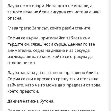
Лаура не отговори. Не защото не искаше, а
защото вече не беше сигурна коя истина е най-
опасна.
Глава трета: Записът, който разби стените
София се върна, притискайки таблета към
гърдите си, сякаш носи сърце. Даниел го взе
внимателно, седна на дивана и за секунда
изглеждаше като мъж, който се страхува да
отвори писмо.
Лаура застана до него, но не прекалено близо.
София се сви в креслото срещу тях и стискаше
зайчето, като че то може да я предпази от това,
което предстои.
Даниел натисна бутона.