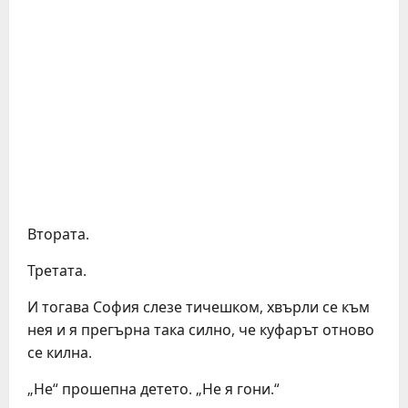
Втората.
Третата.
И тогава София слезе тичешком, хвърли се към
нея и я прегърна така силно, че куфарът отново
се килна.
„Не“ прошепна детето. „Не я гони.“