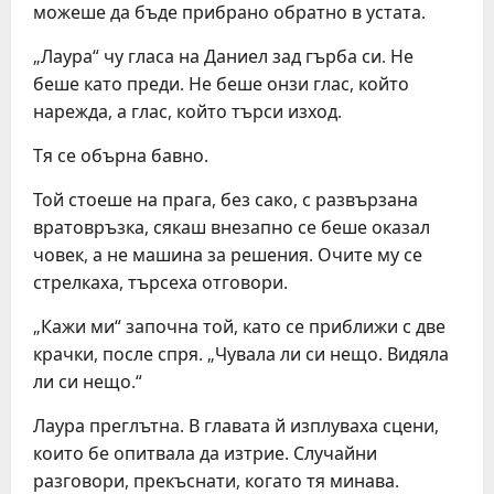
можеше да бъде прибрано обратно в устата.
„Лаура“ чу гласа на Даниел зад гърба си. Не
беше като преди. Не беше онзи глас, който
нарежда, а глас, който търси изход.
Тя се обърна бавно.
Той стоеше на прага, без сако, с развързана
вратовръзка, сякаш внезапно се беше оказал
човек, а не машина за решения. Очите му се
стрелкаха, търсеха отговори.
„Кажи ми“ започна той, като се приближи с две
крачки, после спря. „Чувала ли си нещо. Видяла
ли си нещо.“
Лаура преглътна. В главата й изплуваха сцени,
които бе опитвала да изтрие. Случайни
разговори, прекъснати, когато тя минава.