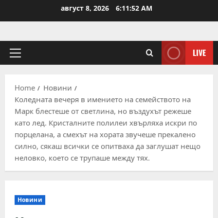
Skip
август 8, 2026
6:11:53 AM
to
content
LIVE
Primary
Menu
Home
Новини
Коледната вечеря в имението на семейството на
Марк блестеше от светлина, но въздухът режеше
като лед. Кристалните полилеи хвърляха искри по
порцелана, а смехът на хората звучеше прекалено
силно, сякаш всички се опитваха да заглушат нещо
неловко, което се трупаше между тях.
Новини