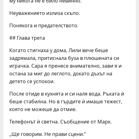
му никога не е било невинно.
Неуважението излиза скъпо.
Понякога и предателството.
## Глава трета
Когато стигнаха у дома, Лили вече беше
задрямала, притиснала буза в плюшената си
играчка. Сара я пренесе внимателно, зави я и
остана за миг до леглото, докато дъхът на
детето се успокои.
После отиде в кухнята и си наля вода. Ръката ѝ
беше стабилна. Но в гърдите ѝ имаше тежест,
която не можеше да отмие.
Телефонът ѝ светна. Съобщение от Марк.
„Ще говорим. Не прави сцени.“