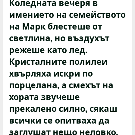
Коледната вечеря в
имението на семейството
на Марк блестеше от
светлина, но въздухът
режеше като лед.
Кристалните полилеи
хвърляха искри по
порцелана, а смехът на
хората звучеше
прекалено силно, сякаш
всички се опитваха да
заглушат нещо неловко,