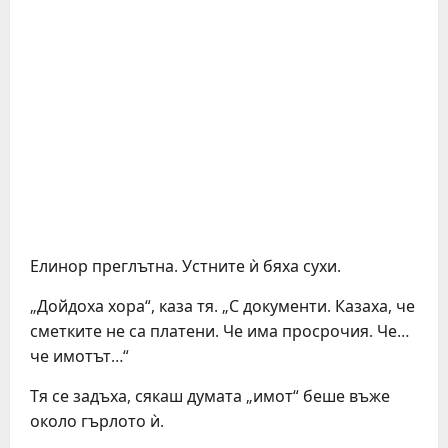
Елинор преглътна. Устните ѝ бяха сухи.
„Дойдоха хора“, каза тя. „С документи. Казаха, че
сметките не са платени. Че има просрочия. Че…
че имотът…“
Тя се задъха, сякаш думата „имот“ беше въже
около гърлото ѝ.