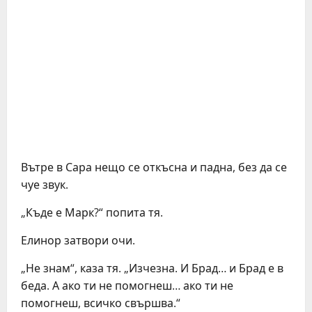
Вътре в Сара нещо се откъсна и падна, без да се
чуе звук.
„Къде е Марк?“ попита тя.
Елинор затвори очи.
„Не знам“, каза тя. „Изчезна. И Брад… и Брад е в
беда. А ако ти не помогнеш… ако ти не
помогнеш, всичко свършва.“