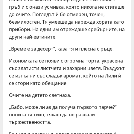
гръб и с онази усмивка, която никога не стигаше
до очите. Погледът ѝ бе отмерен, точен,
безмилостен. Тя умееше да нарежда хората като
прибори. На едни им отреждаше сребърните, на
други най-евтините.
„Време е за десерт“, каза тя и плесна с ръце.
Икономката се появи с огромна торта, украсена
със златисти листчета и захарни цветя. Въздухът
се изпълни със сладък аромат, който на Лили ѝ
се стори като обещание.
Очите на детето светнаха.
„Бабо, може ли аз да получа първото парче?“
попита тя тихо, сякаш да не развали
тържествеността.