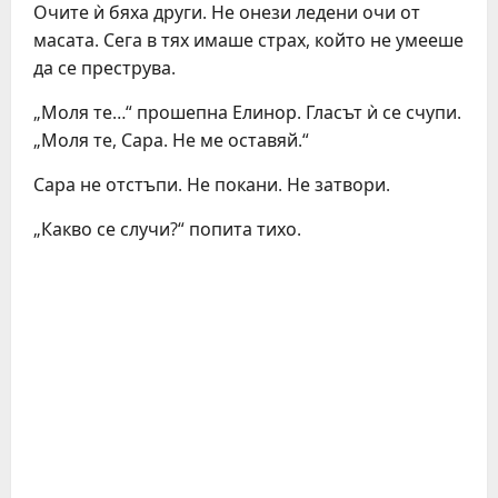
Очите ѝ бяха други. Не онези ледени очи от
масата. Сега в тях имаше страх, който не умееше
да се преструва.
„Моля те…“ прошепна Елинор. Гласът ѝ се счупи.
„Моля те, Сара. Не ме оставяй.“
Сара не отстъпи. Не покани. Не затвори.
„Какво се случи?“ попита тихо.