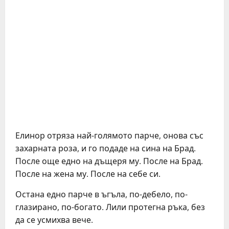
Елинор отряза най-голямото парче, онова със
захарната роза, и го подаде на сина на Брад.
После още едно на дъщеря му. После на Брад.
После на жена му. После на себе си.
Остана едно парче в ъгъла, по-дебело, по-
глазирано, по-богато. Лили протегна ръка, без
да се усмихва вече.