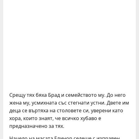
Срещу тях бяха Брад и семейството му. До него
жена му, усмихната със стегнати устни. Двете им
деца се въртяха на столовете си, уверени като
хора, които знаят, че всичко хубаво е
предназначено за тях.
Начело на масата Елинор седеше с изправен