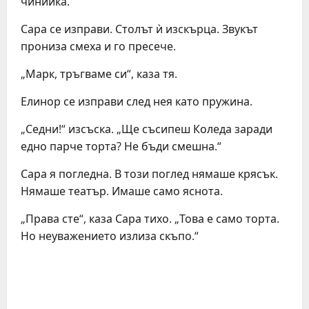
чинийка.
Сара се изправи. Столът ѝ изскърца. Звукът
прониза смеха и го пресече.
„Марк, тръгваме си“, каза тя.
Елинор се изправи след нея като пружина.
„Седни!“ изсъска. „Ще съсипеш Коледа заради
едно парче торта? Не бъди смешна.“
Сара я погледна. В този поглед нямаше крясък.
Нямаше театър. Имаше само яснота.
„Права сте“, каза Сара тихо. „Това е само торта.
Но неуважението излиза скъпо.“