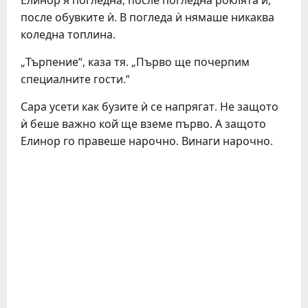
Елинор я погледна, после погледна роклята ѝ,
после обувките ѝ. В погледа ѝ нямаше никаква
коледна топлина.
„Търпение“, каза тя. „Първо ще почерпим
специалните гости.“
Сара усети как бузите ѝ се напрягат. Не защото
ѝ беше важно кой ще вземе първо. А защото
Елинор го правеше нарочно. Винаги нарочно.