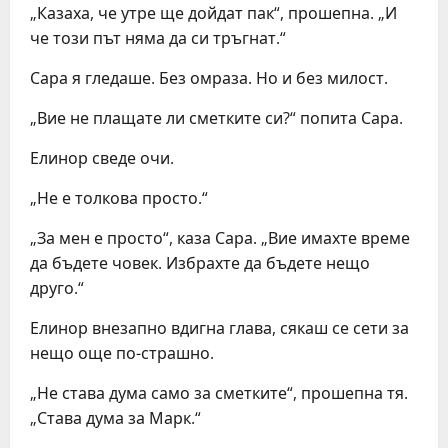
„Казаха, че утре ще дойдат пак“, прошепна. „И
че този път няма да си тръгнат.“
Сара я гледаше. Без омраза. Но и без милост.
„Вие не плащате ли сметките си?“ попита Сара.
Елинор сведе очи.
„Не е толкова просто.“
„За мен е просто“, каза Сара. „Вие имахте време
да бъдете човек. Избрахте да бъдете нещо
друго.“
Елинор внезапно вдигна глава, сякаш се сети за
нещо още по-страшно.
„Не става дума само за сметките“, прошепна тя.
„Става дума за Марк.“