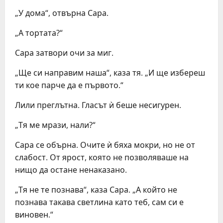
„У дома“, отвърна Сара.
„А тортата?“
Сара затвори очи за миг.
„Ще си направим наша“, каза тя. „И ще избереш
ти кое парче да е първото.“
Лили преглътна. Гласът ѝ беше несигурен.
„Тя ме мрази, нали?“
Сара се обърна. Очите ѝ бяха мокри, но не от
слабост. От ярост, която не позволяваше на
нищо да остане ненаказано.
„Тя не те познава“, каза Сара. „А който не
познава такава светлина като теб, сам си е
виновен.“