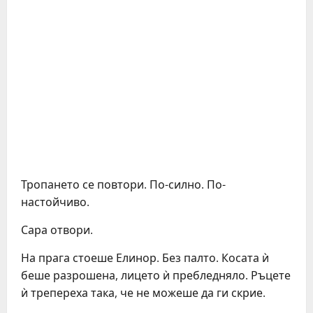
Тропането се повтори. По-силно. По-
настойчиво.
Сара отвори.
На прага стоеше Елинор. Без палто. Косата ѝ
беше разрошена, лицето ѝ пребледняло. Ръцете
ѝ трепереха така, че не можеше да ги скрие.