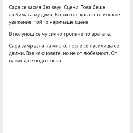
Сара се засмя без звук. Сцени. Това беше
любимата му дума. Всеки път, когато тя искаше
уважение, той го наричаше сцена.
В полунощ се чу силно тропане по вратата.
Сара замръзна на място, после се насили да се
движи. Взе ключовете, но не от любезност. От
навик да е подготвена.