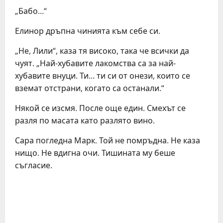
„Бабо…“
Елинор дръпна чинията към себе си.
„Не, Лили“, каза тя високо, така че всички да
чуят. „Най-хубавите лакомства са за най-
хубавите внуци. Ти… ти си от онези, които се
вземат отстрани, когато са останали.“
Някой се изсмя. После още един. Смехът се
разля по масата като разлято вино.
Сара погледна Марк. Той не помръдна. Не каза
нищо. Не вдигна очи. Тишината му беше
съгласие.