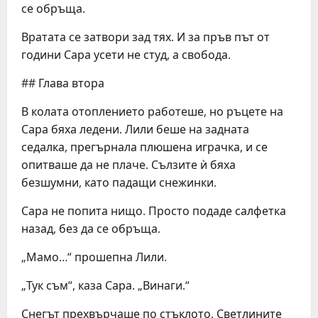
се обръща.
Вратата се затвори зад тях. И за пръв път от
години Сара усети не студ, а свобода.
## Глава втора
В колата отоплението работеше, но ръцете на
Сара бяха ледени. Лили беше на задната
седалка, прегърнала плюшена играчка, и се
опитваше да не плаче. Сълзите ѝ бяха
безшумни, като падащи снежинки.
Сара не попита нищо. Просто подаде салфетка
назад, без да се обръща.
„Мамо…“ прошепна Лили.
„Тук съм“, каза Сара. „Винаги.“
Снегът прехвърчаше по стъклото. Светлините