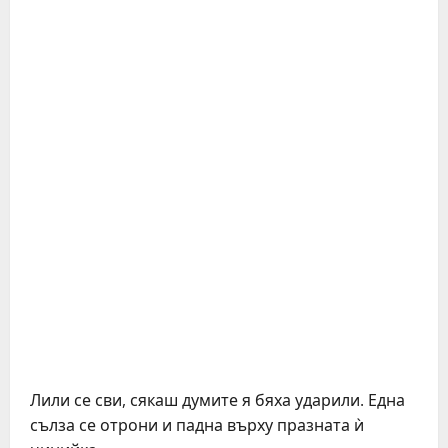
Лили се сви, сякаш думите я бяха ударили. Една
сълза се отрони и падна върху празната ѝ