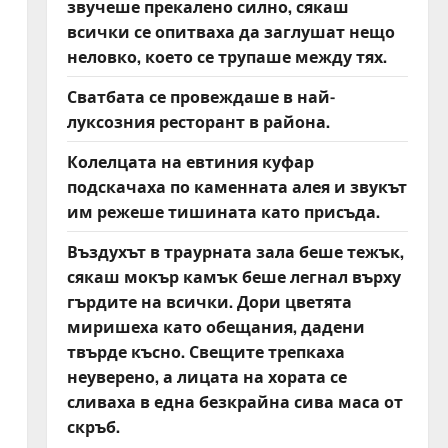
звучеше прекалено силно, сякаш
всички се опитваха да заглушат нещо
неловко, което се трупаше между тях.
Сватбата се провеждаше в най-
луксозния ресторант в района.
Колелцата на евтиния куфар
подскачаха по каменната алея и звукът
им режеше тишината като присъда.
Въздухът в траурната зала беше тежък,
сякаш мокър камък беше легнал върху
гърдите на всички. Дори цветята
миришеха като обещания, дадени
твърде късно. Свещите трепкаха
неуверено, а лицата на хората се
сливаха в една безкрайна сива маса от
скръб.