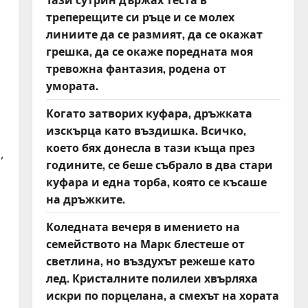
треперещите си ръце и се молех
линиите да се размият, да се окажат
грешка, да се окаже поредната моя
тревожна фантазия, родена от
умората.
Когато затворих куфара, дръжката
изскърца като въздишка. Всичко,
което бях донесла в тази къща през
,
годините, се беше събрало в два стари
куфара и една торба, която се късаше
на дръжките.
Коледната вечеря в имението на
семейството на Марк блестеше от
светлина, но въздухът режеше като
лед. Кристалните полилеи хвърляха
искри по порцелана, а смехът на хората