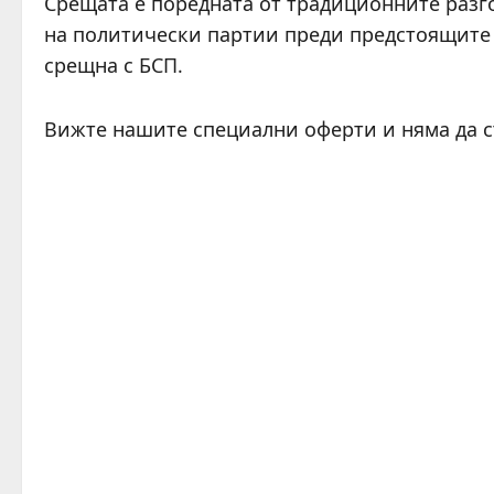
Срещата е поредната от традиционните разг
на политически партии преди предстоящите 
срещна с БСП.
Вижте нашите специални оферти и няма да 