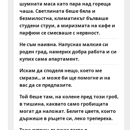
шумната маса като пара над гореща
чаша. Светлината беше бяла и
безмилостна, климатикът бълваше
студени струи, а миризмата на кафе и
парфюм се смесваше с нервност.
Не съм наивна. Напуснах малкия си
роден град, намерих добра работа и си
купих сама апартамент.
Искам да споделя нещо, което ме
смрази… и може би ще помогне и на
вас да се предпазите.
Той беше там, на колене пред този гроб,
в тишина, каквато само гробищата
могат да наложат. Белите цветя, които
държеше в ръцете си, леко трепереха.
Тази сутрин държах теста в