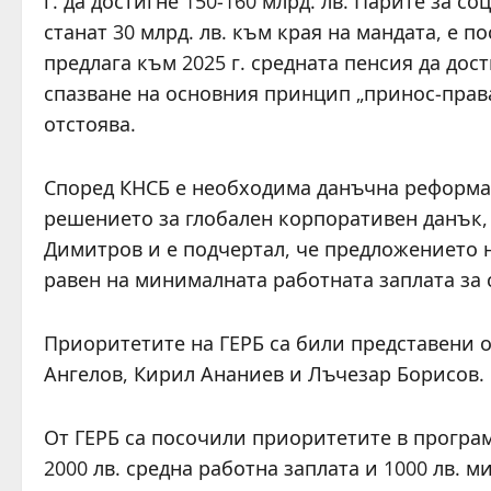
г. да достигне 150-160 млрд. лв. Парите за с
станат 30 млрд. лв. към края на мандата, е 
предлага към 2025 г. средната пенсия да дост
спазване на основния принцип „принос-прав
отстоява.
Според КНСБ е необходима данъчна реформа.
решението за глобален корпоративен данък, 
Димитров и е подчертал, че предложението 
равен на минималната работната заплата за 
Приоритетите на ГЕРБ са били представени о
Ангелов, Кирил Ананиев и Лъчезар Борисов.
От ГЕРБ са посочили приоритетите в програм
2000 лв. средна работна заплата и 1000 лв. м