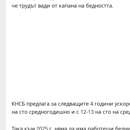
че трудът вади от капана на бедността.
КНСБ предлага за следващите 4 години ускор
на сто средногодишно и с 12-13 на сто на сре
Така към 2025 г. няма да има работещи бедни.