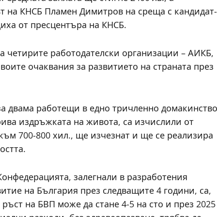
ът на КНСБ Пламен Димитров на среща с кандидат-
иха от пресцентъра на КНСБ.
на четирите работодателски организации – АИКБ,
воите очаквания за развитието на страната през
за двама работещи в едно тричленно домакинство
рива издръжката на живота, са изчислили от
към 700-800 хил., ще изчезнат и ще се реализира
остта.
Конфедерацията, залегнали в разработения
тие на България през следващите 4 години, са,
ъст на БВП може да стане 4-5 на сто и през 2025