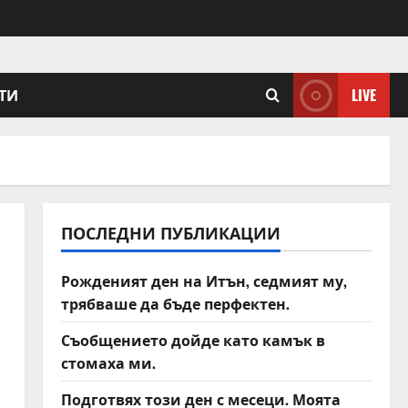
ТИ
LIVE
ПОСЛЕДНИ ПУБЛИКАЦИИ
Рожденият ден на Итън, седмият му,
трябваше да бъде перфектен.
Съобщението дойде като камък в
стомаха ми.
Подготвях този ден с месеци. Моята