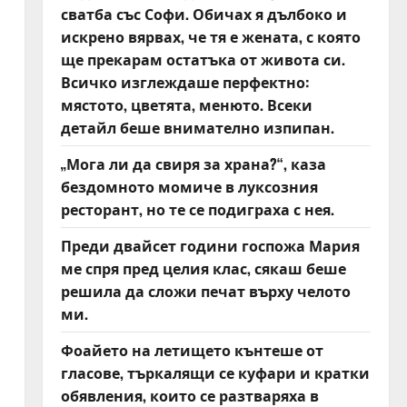
сватба със Софи. Обичах я дълбоко и
искрено вярвах, че тя е жената, с която
ще прекарам остатъка от живота си.
Всичко изглеждаше перфектно:
мястото, цветята, менюто. Всеки
детайл беше внимателно изпипан.
„Мога ли да свиря за храна?“, каза
бездомното момиче в луксозния
ресторант, но те се подиграха с нея.
Преди двайсет години госпожа Мария
ме спря пред целия клас, сякаш беше
решила да сложи печат върху челото
ми.
Фоайето на летището кънтеше от
гласове, търкалящи се куфари и кратки
обявления, които се разтваряха в