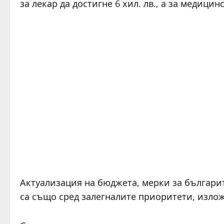
за лекар да достигне 6 хил. лв., а за медицинс
Актуализация на бюджета, мерки за българит
са също сред залегналите приоритети, излож