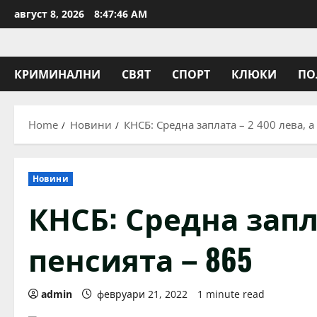
Skip
август 8, 2026
8:47:47 AM
to
content
КРИМИНАЛНИ
СВЯТ
СПОРТ
КЛЮКИ
ПО
Home
Новини
КНСБ: Средна заплата – 2 400 лева, а
Новини
КНСБ: Средна запла
пенсията – 865
admin
февруари 21, 2022
1 minute read