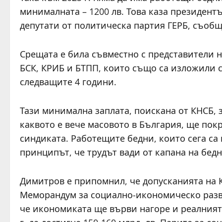
минималната – 1200 лв. Това каза президент
депутати от политическа партия ГЕРБ, съобщ
Срещата е била съвместно с представители 
БСК, КРИБ и БТПП, които също са изложили с
следващите 4 години.
Тази минимална заплата, поискана от КНСБ, 
каквото е вече масовото в България, ще пок
синдиката. Работещите бедни, които сега са 
принципът, че трудът вади от капана на бедн
Димитров е припомнил, че допусканията на 
Меморандум за социално-икономическо разви
че икономиката ще върви нагоре и реалният р