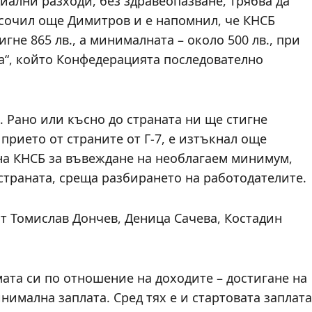
оциални разходи, без здравеопазване, трябва да
посочил още Димитров и е напомнил, че КНСБ
игне 865 лв., а минималната – около 500 лв., при
а“, който Конфедерацията последователно
 Рано или късно до страната ни ще стигне
прието от страните от Г-7, е изтъкнал още
на КНСБ за въвеждане на необлагаем минимум,
страната, среща разбирането на работодателите.
т Томислав Дончев, Деница Сачева, Костадин
ата си по отношение на доходите – достигане на
инимална заплата. Сред тях е и стартовата заплата