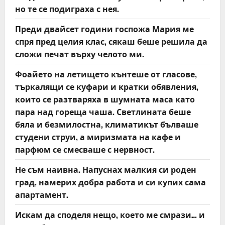
но те се подиграха с нея.
Преди двайсет години госпожа Мария ме
спря пред целия клас, сякаш беше решила да
сложи печат върху челото ми.
Фоайето на летището кънтеше от гласове,
търкалящи се куфари и кратки обявления,
които се разтваряха в шумната маса като
пара над гореща чаша. Светлината беше
бяла и безмилостна, климатикът бълваше
студени струи, а миризмата на кафе и
парфюм се смесваше с нервност.
Не съм наивна. Напуснах малкия си роден
град, намерих добра работа и си купих сама
апартамент.
Искам да споделя нещо, което ме смрази… и