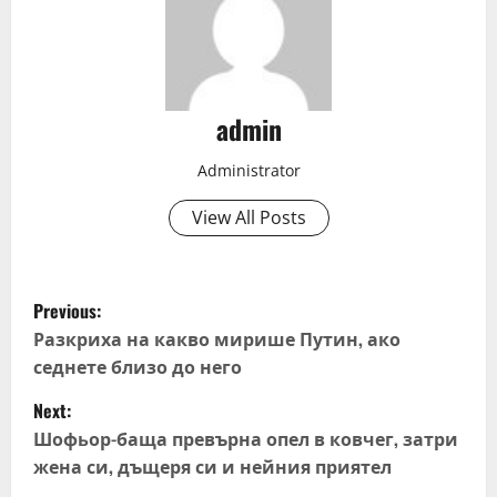
admin
Administrator
View All Posts
P
Previous:
o
Разкриха на какво мирише Путин, ако
седнете близо до него
s
Next:
t
Шофьор-баща превърна опел в ковчег, затри
жена си, дъщеря си и нейния приятел
n