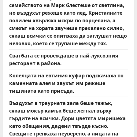
семейството на Марк блестеше от светлина,
но въздухът режеше като лед. Кристалните
полилеи хвърляха искри по порцелана, а
смехът на хората звучеше прекалено силно,
сякаш всички се опитваха да заглушат нещо
неловко, което се трупаше между тях.
Сватбата се провеждаше в най-луксозния
ресторант в района.
Колелцата на евтиния куфар подскачаха по
каменната алея и звукът им режеше
тишината като присъда.
Въздухът в траурната зала беше тежък,
сякаш мокър камък беше легнал върху
гърдите на всички. Дори цветята миришеха
като обещания, дадени твърде късно.
Свещите трепкаха неуверено, а лицата на