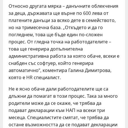
Относно другата мярка – данъчните облекчения
за деца, държавата ще върне по 600 лева от
платените данъци за всяко дете в семейството,
но на тримесечна база. „Откъдето и да го
погледнем, това ще бъде един по-сложен
процес. От гледна точка на работодателите –
това ще генерира допълнителна
административна работа за която обаче, всеки е
снабден със софтуер, който генерира
автоматично”, коментира Галина Димитрова,
която е HR специалист.
Не е ясно обаче дали работодателите ще са
длъжни да помагат в този процес. Така за много
родители може да се окаже, че трябва да
подават декларации към НАП на всеки три
месеца. Специалистите смятат, че трябва да
остане възможността да се подават декларации