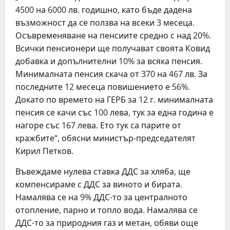
4500 на 6000 лв. годишно, като бъде дадена
възможност да се ползва на всеки 3 месеца.
Осъвременяване на пенсиите средно с над 20%.
Всички пенсионери ще получават своята Ковид
добавка и допълнителни 10% за всяка пенсия.
Минималната пенсия скача от 370 на 467 лв. За
последните 12 месеца повишението е 56%.
Докато по времето на ГЕРБ за 12 г. минималната
пенсия се качи със 100 лева, тук за една година е
нагоре със 167 лева. Ето тук са парите от
кражбите“, обясни министър-председателят
Кирил Петков.
Въвеждаме нулева ставка ДДС за хляба, ще
компенсираме с ДДС за виното и бирата.
Намалява се на 9% ДДС-то за централното
отопление, парно и топло вода. Намалява се
ДДС-то за природния газ и метан, обяви още