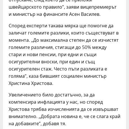
швейцарското правило”, заяви вицепремиерът
и министър на финансите Асен Василев.
Според експерти такава мярка ще помогне да
заличат големите разлики, които съществуват в
момента. „До максимална степен да се изчистят
големите различия, стигащи до 50% между
стари и нови пенсии, при едни и същи
осигурителни вноски, при един и същ
осигурителен стаж. Често пъти разликата е
голяма”, каза бившият социален министър
Христина Христова.
Увеличението било достатъчно, за да
компенсира инфлацията у нас, но според
Христова трябва изчисленията да се извършват
внимателно. „Добрата новина е, че се слага край
на добавките”, добавя тя.