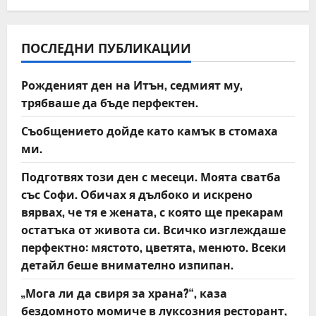
a
v
ПОСЛЕДНИ ПУБЛИКАЦИИ
i
Рожденият ден на Итън, седмият му,
трябваше да бъде перфектен.
g
Съобщението дойде като камък в стомаха
a
ми.
t
Подготвях този ден с месеци. Моята сватба
със Софи. Обичах я дълбоко и искрено
i
вярвах, че тя е жената, с която ще прекарам
o
остатъка от живота си. Всичко изглеждаше
перфектно: мястото, цветята, менюто. Всеки
n
детайл беше внимателно изпипан.
„Мога ли да свиря за храна?“, каза
бездомното момиче в луксозния ресторант,