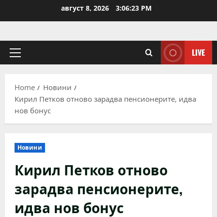
Skip
август 8, 2026
3:06:24 PM
to
content
LIVE
Primary
Menu
Home
Новини
Кирил Петков отново зарадва пенсионерите, идва
нов бонус
Новини
Кирил Петков отново
зарадва пенсионерите,
идва нов бонус