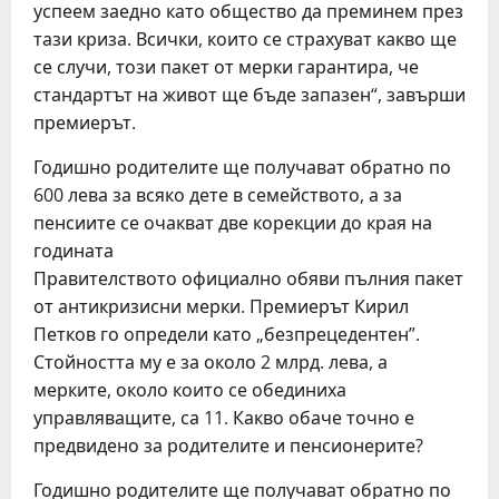
успеем заедно като общество да преминем през
тази криза. Всички, които се страхуват какво ще
се случи, този пакет от мерки гарантира, че
стандартът на живот ще бъде запазен“, завърши
премиерът.
Годишно родителите ще получават обратно по
600 лева за всяко дете в семейството, а за
пенсиите се очакват две корекции до края на
годината
Правителството официално обяви пълния пакет
от антикризисни мерки. Премиерът Кирил
Петков го определи като „безпрецедентен”.
Стойността му е за около 2 млрд. лева, а
мерките, около които се обединиха
управляващите, са 11. Какво обаче точно е
предвидено за родителите и пенсионерите?
Годишно родителите ще получават обратно по