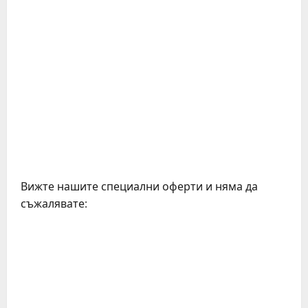
Вижте нашите специални оферти и няма да
съжалявате:
C
o
n