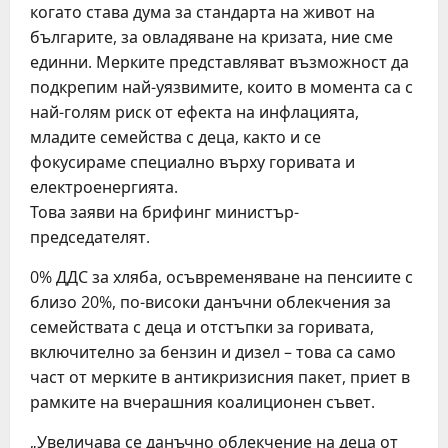
когато става дума за стандарта на живот на
българите, за овладяване на кризата, ние сме
единни. Мерките представляват възможност да
подкрепим най-уязвимите, които в момента са с
най-голям риск от ефекта на инфлацията,
младите семейства с деца, както и се
фокусираме специално върху горивата и
електроенергията.
Това заяви на брифинг министър-
председателят.
0% ДДС за хляба, осъвременяване на пенсиите с
близо 20%, по-високи данъчни облекчения за
семействата с деца и отстъпки за горивата,
включително за бензин и дизел – това са само
част от мерките в антикризисния пакет, приет в
рамките на вчерашния коалиционен съвет.
„Увеличава се данъчно облекчение на деца от