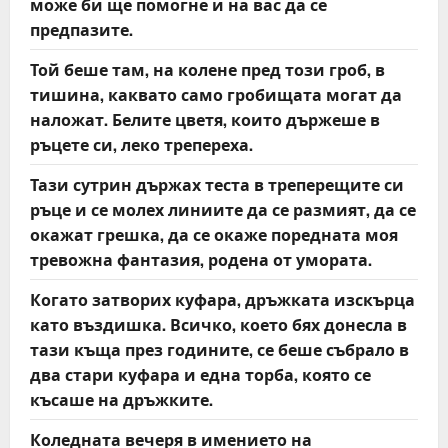
може би ще помогне и на вас да се
предпазите.
Той беше там, на колене пред този гроб, в
тишина, каквато само гробищата могат да
наложат. Белите цветя, които държеше в
ръцете си, леко трепереха.
Тази сутрин държах теста в треперещите си
ръце и се молех линиите да се размият, да се
окажат грешка, да се окаже поредната моя
тревожна фантазия, родена от умората.
Когато затворих куфара, дръжката изскърца
като въздишка. Всичко, което бях донесла в
тази къща през годините, се беше събрало в
два стари куфара и една торба, която се
късаше на дръжките.
Коледната вечеря в имението на